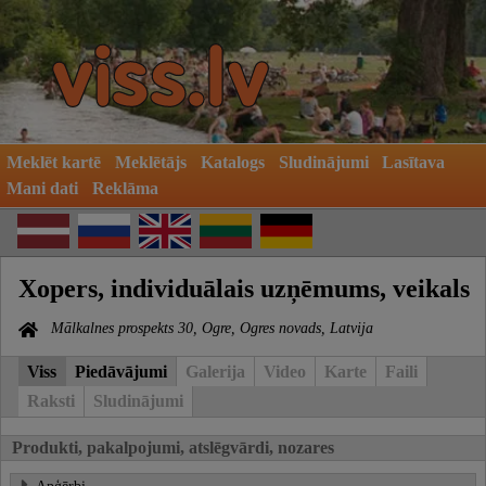
Meklēt kartē
Meklētājs
Katalogs
Sludinājumi
Lasītava
Mani dati
Reklāma
Xopers, individuālais uzņēmums, veikals
Mālkalnes prospekts 30, Ogre, Ogres novads, Latvija
Viss
Piedāvājumi
Galerija
Video
Karte
Faili
Raksti
Sludinājumi
Produkti, pakalpojumi, atslēgvārdi, nozares