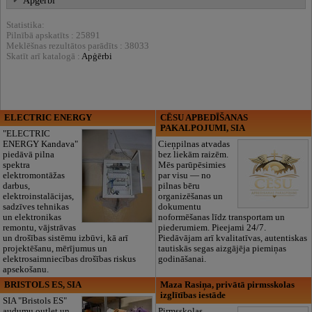
Apģērbi
Statistika:
Pilnībā apskatīts : 25891
Meklēšnas rezultātos parādīts : 38033
Skatīt arī katalogā :
Apģērbi
ELECTRIC ENERGY
CĒSU APBEDĪŠANAS
PAKALPOJUMI, SIA
"ELECTRIC
ENERGY Kandava"
Cieņpilnas atvadas
piedāvā pilna
bez liekām raizēm.
spektra
Mēs parūpēsimies
elektromontāžas
par visu — no
darbus,
pilnas bēru
elektroinstalācijas,
organizēšanas un
sadzīves tehnikas
dokumentu
un elektronikas
noformēšanas līdz transportam un
remontu, vājstrāvas
piederumiem. Pieejami 24/7.
un drošības sistēmu izbūvi, kā arī
Piedāvājam arī kvalitatīvas, autentiskas
projektēšanu, mērījumus un
tautiskās segas aizgājēja piemiņas
elektrosaimniecības drošības riskus
godināšanai.
apsekošanu.
BRISTOLS ES, SIA
Maza Rasiņa, privātā pirmsskolas
izglītības iestāde
SIA "Bristols ES"
audumu outlet un
Pirmsskolas