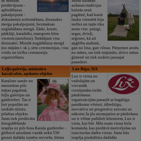
In Sensum
Mūsu dzimtas
piedāvājums -
aušanas tradīcijas
apbedīšanas
balstās senā
pakalpojumi -
pagātnē, kad katrā
dokumentu noformēšana, diennakts
lauku viensētā bija
morga pakalpojumi, bezmaksas
stelles un tajās tika
uzglabāšana morgā. Zārki, krusti,
austs viss: palagi,
pārklāji, katafalks, transports bēru
segas, dvieļi,
viesiem (autobusi). Strādājam visu
seģenes, kā arī
diennakti. Mirušā nogādāšana morgā
apģērba audumi,
(no mājām t. sk.), sēru ceremonijas, visu
gan no lina, gan vilnas. Pārņemot arodu
veidu un ticību ceremoniju
no mātes, tas tiek turpināts, dzīvo mūsu
organizēšana.
ģimenē un tiek nodots jaunajai
paaudzei.
Leļļu galerija, miniatūra
Lux Riga, SIA
karaļvalsts, apskates objekts
Lux ir viena no
Karaliste sastāv no
vadošajām un
miniatūras pils
visvairāk
mājas pagalmā,
cienījamām tiešās
leļļu galerijas un
pārdošanas
garderobes .Tas ir
organizācijām pasaulē ar bagātīgu
ļoti populārs un
panākumu vēsturi, tālredzīgu,
unikāls tūristu
inovatīvu un progresīvu uzsvaru uz
pilsētas objekts.
nākotni.Ja jūs aizraujaties ar pārdošanu
Jums tiek piedāvāta
un ir vēlme palīdzēt klientiem, Lux ir
fotogrāfēšanās
vieta, kur būt. Mēs esam viena liela
iespēja uz pils fona.Karaļa garderobe -
komanda, kas piedāvā motivējošas un
ģērbuvē atrodami vairāk nekā 550
izaicinošas darba vietas. Jums būs
grezni dažādu izmēru sieviešu, bērnu
iespēja piedalīties dažādās