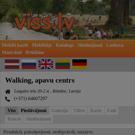
Meklēt kartē
Meklētājs
Katalogs
Sludinājumi
Lasītava
Mani dati
Reklāma
Walking, apavu centrs
Latgales iela 20-2.st., Rēzekne, Latvija
(+371) 64607297
Viss
Piedāvājumi
Galerija
Video
Karte
Faili
Raksti
Sludinājumi
Produkti, pakalpojumi, atslēgvārdi, nozares