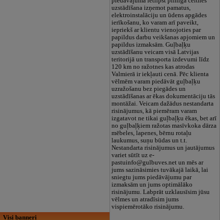
piedāvājumā ietilpst pilnīga celtnes
uzstādīšana izņemot pamatus,
elektroinstalāciju un ūdens apgādes
ierīkošanu, ko varam arī paveikt,
iepriekš ar klientu vienojoties par
papildus darbu veikšanas apjomiem un
papildus izmaksām. Guļbaļķu
uzstādīšanu veicam visā Latvijas
teritorijā un transporta izdevumi līdz
120 km no ražotnes kas atrodas
Valmierā ir iekļauti cenā. Pēc klienta
vēlmēm varam piedāvāt guļbaļķu
uzražošanu bez piegādes un
uzstādīšanas ar ēkas dokumentāciju tās
montāžai. Veicam dažādus nestandarta
risinājumus, kā piemēram varam
izgatavot ne tikai guļbaļķu ēkas, bet arī
no guļbaļķiem ražotas masīvkoka dārza
mēbeles, lapenes, bērnu rotaļu
laukumus, suņu būdas un t.t.
Nestandarta risinājumus un jautājumus
variet sūtīt uz e-
pastuinfo@gulbuves.net un mēs ar
jums sazināsimies tuvākajā laikā, lai
sniegtu jums piedāvājumu par
izmaksām un jums optimālāko
risinājumu. Labprāt uzklausīsim jūsu
vēlmes un atradīsim jums
vispiemērotāko risinājumu.
Visi banneri