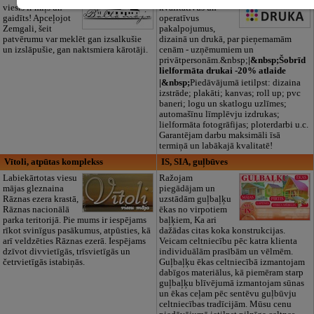
viesis ir mīļš un
kvalitatīvus un
gaidīts! Apceļojot
operatīvus
Zemgali, šeit
pakalpojumus,
patvērumu var meklēt gan izsalkušie
dizainā un drukā, par pieņemamām
un izslāpušie, gan naktsmiera kārotāji.
cenām - uzņēmumiem un
privātpersonām.&nbsp;
|&nbsp;Šobrīd
lielformāta drukai -20% atlaide
|&nbsp;
Piedāvājumā ietilpst: dizaina
izstrāde; plakāti; kanvas; roll up; pvc
baneri; logu un skatlogu uzlīmes;
automašīnu līmplēvju izdrukas;
lielformāta fotogrāfijas; ploterdarbi u.c.
Garantējam darbu maksimāli īsā
termiņā un labākajā kvalitatē!
Vītoli, atpūtas komplekss
IS, SIA, guļbūves
Labiekārtotas viesu
Ražojam
mājas gleznaina
piegādājam un
Rāznas ezera krastā,
uzstādām guļbaļķu
Rāznas nacionālā
ēkas no virpotiem
parka teritorijā. Pie mums ir iespējams
baļķiem, Ka ari
rīkot svinīgus pasākumus, atpūsties, kā
dažādas citas koka konstrukcijas.
arī veldzēties Rāznas ezerā. Iespējams
Veicam celtniecību pēc katra klienta
dzīvot divvietīgās, trīsvietīgās un
individuālām prasībām un vēlmēm.
četrvietīgās istabiņās.
Guļbaļķu ēkas celtniecībā izmantojam
dabīgos materiālus, kā piemēram starp
guļbaļķu blīvējumā izmantojam sūnas
un ēkas ceļam pēc sentēvu guļbūvju
celtniecības tradīcijām. Mūsu cenu