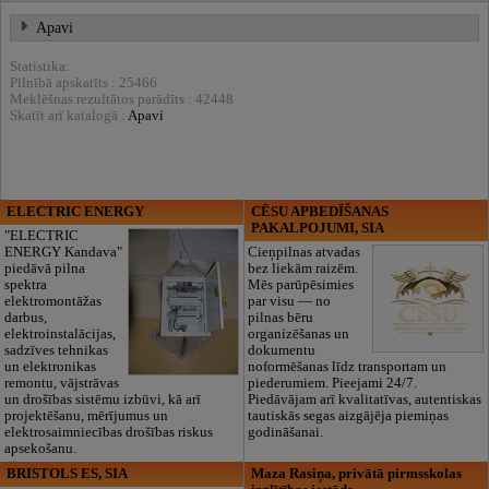
Apavi
Statistika:
Pilnībā apskatīts : 25466
Meklēšnas rezultātos parādīts : 42448
Skatīt arī katalogā :
Apavi
ELECTRIC ENERGY
CĒSU APBEDĪŠANAS
PAKALPOJUMI, SIA
"ELECTRIC
ENERGY Kandava"
Cieņpilnas atvadas
piedāvā pilna
bez liekām raizēm.
spektra
Mēs parūpēsimies
elektromontāžas
par visu — no
darbus,
pilnas bēru
elektroinstalācijas,
organizēšanas un
sadzīves tehnikas
dokumentu
un elektronikas
noformēšanas līdz transportam un
remontu, vājstrāvas
piederumiem. Pieejami 24/7.
un drošības sistēmu izbūvi, kā arī
Piedāvājam arī kvalitatīvas, autentiskas
projektēšanu, mērījumus un
tautiskās segas aizgājēja piemiņas
elektrosaimniecības drošības riskus
godināšanai.
apsekošanu.
BRISTOLS ES, SIA
Maza Rasiņa, privātā pirmsskolas