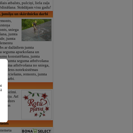
lais atbalsts, pulciņi, liela zaļa
x ēdināšana. Strādājam visu gadu!
 jumiķu un skārdnieku darbi
emonts,
ursteņa
onts, sniega
īšana, jumta
āde, jumta
elementu
rbs ar dažādiem jumta
a seguma apsekošana un
jumu konstatēšana, jumta
na, jumta seguma atbrīvošana
 seguma atbrīvošana no sniega,
tus ūdens noteksistēmas
a nepieciešams, remonts, jumta
as darbi.
ai
šā
 ar nozīmi.
nerģiju. Arī
ssprādzes
mšanas
beles
terneta