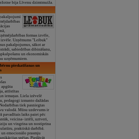
žotne bija Līvenu dzimtmuiža.
pakalpojumi
ēmējdarbības
ācijas
nā,
ņēmējdarbības formas izvēle,
 izvēle. Uzņēmums "Leibuk"
sus pakalpojumus, sākot ar
strādi, sabiedrības dibināšanu,
apkalpošanu un ekonomiskās
anu uzņēmumiem.
 bērnu pieskatīšanas un
s
ks
ošas
k apgūta
a, attīstītas
un iemaņas. Liela izēvelē
lu, pedagogi izmanto dažādas
Nodarbības tiek pasniegtas
evu valodā. Mūsu uzdevums ir
ā pavadītais laiks paiet pēc
ntāk, veicina- iztēli, uztveri,
ziju un vingrina un nostiprina
ulatūru, praktiskā darbībā.
o un emocionālo prasmju
munikācijas spējas. Piedāvāt