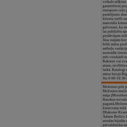
veikals atšķiras
garantētiem pie
transports ceļo 
pasūtījumu dau
klientu iztēli u
materiālu krāsa
galvenais, ka m
lai palīdzētu a
piedāvājam stil
Jūsu mājām bez
brīdi mūsu pied
mēbeļu variācij
neatradāt inter
mēs vienkārši t
Rakstiet vai zv
atrast, izvēlēti
laikā. Katalogi 
mūsu birojā Rīg
Jūs 9:00-16:30 
Mežotnes pils j
Mežotnes muiž
māja (Mesothen
Bauskas novad
pagastā,Mežotn
klasicisma stil
Džakomo Kvaren
Ādams Berlics 1
atrodas bijušās 
pārvaldnieka mā