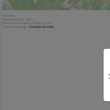
Statistika:
Pilnībā apskatīts : 9072
Meklēšnas rezultātos parādīts : 24241
Skatīt arī katalogā :
Zvērināti advokāti
a
s