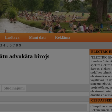
Lasītava
Mani dati
Reklāma
3
4
5
6
7
8
9
ELECTRIC 
ātu advokāta birojs
"ELECTRIC E
Kandava" piedā
spektra elektro
darbus, elektroi
sadzīves tehnik
elektronikas re
vājstrāvas un d
sistēmu izbūvi, 
projektēšanu, 
Sludinājumi
elektrosaimniec
drošības riskus
CĒSU APBED
Cieņpilnas atva
liekām raizēm.