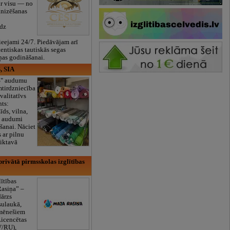
ar visu — no
anizēšanas
īdz
eejami 24/7. Piedāvājam arī
tentiskas tautiskās segas
ņas godināšanai.
, SIA
ES" audumu
mtirdzniecība
valitatīvs
nts:
īds, vilna,
ti audumi
šanai. Nāciet
s ar pilnu
iktavā
rivātā pirmsskolas izglītības
lītības
Rasiņa” –
dārzs
sulaukā,
 mēnešiem
Licencētas
V/RU),