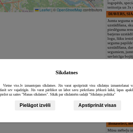
logopēds, speciā
teritorija un 3
Leaflet
|
©
OpenStreetMap
contributors
DIAVERS, SIA,
Jumta seguma r
uzstādīšana, sk
pieslēguma rem
barjeras uzstād
logu, lūku iestr
seguma papild
uzstādīšana, da
segumiem, jumt
savlaicīga bojā
seguma mazgāša
no sūnas, jumta
apledojuma, lie
Sīkdatnes
attīrīšana un, j
seguma krāsošan
Rotu pļava
Vietne viss.lv izmantojam sīkdatnes. Jūs varat apstiprināt visu sīkdatņu izmantošanai v
tlasīt sev vajadzīgās. Jūs varat pārlūkot un labot savu piekrišanu jebkurā laikā, lapas apak
Dabīgie akmeņi
piežot uz saites "Manas sīkdatnes". Sīkāk par sīkdatnēm sadaļā "Sīkdatņu politika"
Rotas ar dabas e
personīgās roka
Pielāgot izvēli
Apstiprināt visas
pēc Taviem dzi
datiem.
Bonaselect, mē
Mūsu mēbeļu in