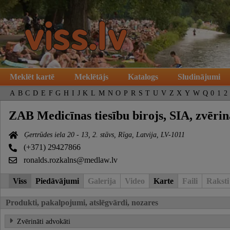
Meklēt kartē
Meklētājs
Katalogs
Sludinājumi
A
B
C
D
E
F
G
H
I
J
K
L
M
N
O
P
R
S
T
U
V
Z
X
Y
W
Q
0
1
2
ZAB Medicīnas tiesību birojs, SIA, zvērin
Ģertrūdes iela 20 - 13, 2. stāvs, Rīga, Latvija, LV-1011
(+371) 29427866
ronalds.rozkalns@medlaw.lv
Viss
Piedāvājumi
Galerija
Video
Karte
Faili
Raksti
Produkti, pakalpojumi, atslēgvārdi, nozares
Zvērināti advokāti