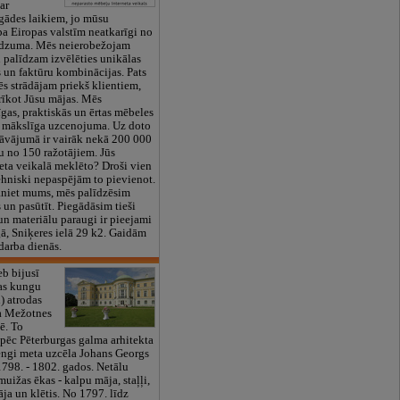
 ar
gādes laikiem, jo mūsu
pa Eiropas valstīm neatkarīgi no
dzuma. Mēs neierobežojam
n palīdzam izvēlēties unikālas
s un faktūru kombinācijas. Pats
ēs strādājam priekš klientiem,
prīkot Jūsu mājas. Mēs
īgas, praktiskās un ērtas mēbeles
 mākslīga uzcenojuma. Uz doto
āvājumā ir vairāk nekā 200 000
u no 150 ražotājiem. Jūs
neta veikalā meklēto? Droši vien
ehniski nepaspējām to pievienot.
aniet mums, mēs palīdzēsim
es un pasūtīt. Piegādāsim tieši
un materiālu paraugi ir pieejami
ā, Sniķeres ielā 29 k2. Gaidām
darba dienās.
eb bijusī
as kungu
) atrodas
a Mežotnes
ē. To
ā pēc Pēterburgas galma arhitekta
gi meta uzcēla Johans Georgs
798. - 1802. gados. Netālu
muižas ēkas - kalpu māja, staļļi,
ja un klētis. No 1797. līdz