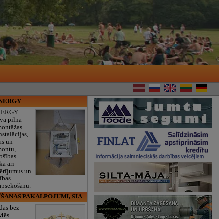
ENERGY
NERGY
vā pilna
montāžas
nstalācijas,
as un
montu,
rošības
kā arī
mērījumus un
ības
 apsekošanu.
ĪŠANAS PAKALPOJUMI, SIA
das bez
 Mēs