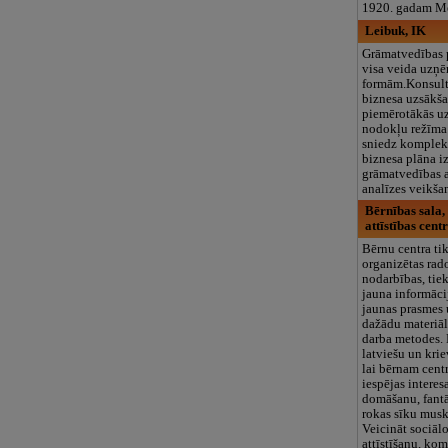
1920. gadam Me
Leibuk, IK
Grāmatvedības 
visa veida uzņ
formām.Konsult
biznesa uzsākša
piemērotākās uz
nodokļu režīma
sniedz komplek
biznesa plāna iz
grāmatvedības 
analīzes veikš
Bērnības sala,
attīstības centr
Bērnu centra ti
organizētas rad
nodarbības, tie
jauna informācij
jaunas prasmes 
dažādu materiā
darba metodes. 
latviešu un kri
lai bērnam centr
iespējas interesa
domāšanu, fantā
rokas sīku musk
Veicināt sociāl
attīstīšanu, ko