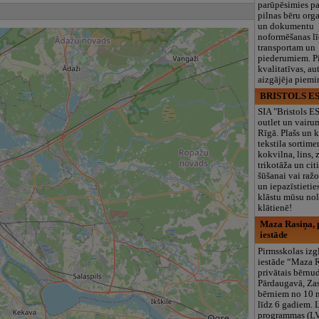
parūpēsimies p
pilnas bēru org
un dokumentu
noformēšanas l
transportam un
piederumiem. Pi
kvalitatīvas, au
aizgājēja piemi
BRISTOLS ES
SIA "Bristols 
outlet un vairu
Rīgā. Plašs un k
tekstila sortime
kokvilna, lins, z
trikotāža un ci
šūšanai vai ražo
un iepazīstietie
klāstu mūsu nol
klātienē!
Maza Rasiņa, p
iestāde
Pirmsskolas izg
iestāde “Maza 
privātais bērnu
Pārdaugavā, Za
bērniem no 10
līdz 6 gadiem. 
programmas (L