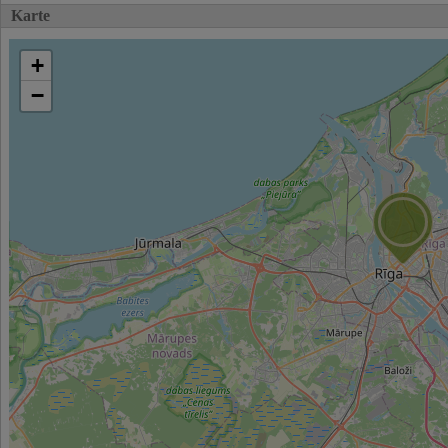
Karte
+
−