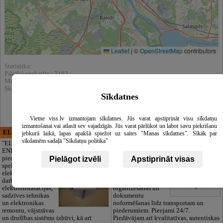
Leaflet
|
©
OpenStreetMap
contributors
Statistika:
Pilnībā apskatīts : 7193
Meklēšnas rezultātos parādīts : 51238
Skatīt arī katalogā :
Zvērināti advokāti
Sīkdatnes
Vietne viss.lv izmantojam sīkdatnes. Jūs varat apstiprināt visu sīkdatņu
izmantošanai vai atlasīt sev vajadzīgās. Jūs varat pārlūkot un labot savu piekrišanu
ELECTRIC ENERGY
CĒSU APBEDĪŠANAS
jebkurā laikā, lapas apakšā spiežot uz saites "Manas sīkdatnes". Sīkāk par
PAKALPOJUMI, SIA
sīkdatnēm sadaļā "Sīkdatņu politika"
"ELECTRIC
ENERGY Kandava"
Cieņpilnas atvadas
piedāvā pilna
bez liekām raizēm.
Pielāgot izvēli
Apstiprināt visas
spektra
Mēs parūpēsimies
elektromontāžas
par visu — no
darbus,
pilnas bēru
elektroinstalācijas,
organizēšanas un
sadzīves tehnikas
dokumentu
un elektronikas
noformēšanas līdz transportam un
remontu, vājstrāvas
piederumiem. Pieejami 24/7.
un drošības sistēmu izbūvi, kā arī
Piedāvājam arī kvalitatīvas, autentiskas