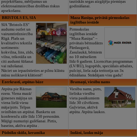
projektēšanu, mērījumus un
tautiskās segas aizgājēja piemiņas
elektrosaimniecības drošības riskus
godināšanai.
apsekošanu.
BRISTOLS ES, SIA
Maza Rasiņa, privātā pirmsskolas
izglītības iestāde
SIA "Bristols ES"
audumu outlet un
Pirmsskolas
vairumtirdzniecība
izglītības iestāde
Rīgā. Plašs un
“Maza Rasiņa” –
kvalitatīvs tekstila
privātais bērnudārzs
sortiments:
Pārdaugavā,
kokvilna, lins, zīds,
Zasulaukā, bērniem
vilna, trikotāža un
no 10 mēnešiem
citi audumi šūšanai
līdz 6 gadiem. Licencētas programmas
vai ražošanai.
(LV/RU), logopēds, speciālais atbalsts,
Nāciet un iepazīstieties ar pilnu klāstu
pulciņi, liela zaļa teritorija un 3x
mūsu noliktavā klātienē!
ēdināšana. Strādājam visu gadu!
Ezerkrasti, atpūtas bāze
Bramaņi, viesību nams
Atpūta pie Rāznas
Viesību nams, pirts,
ezera. Viena mazā/
lieliska viesību
ģimenes mājiņa un
vieta pasākumiem
viena lielā viesu
līdz 30 cilvēkiem.
māja/pirts. Telpas
Guļvietas, aktīvā
svinībām un atpūtai. Banketu un
atpūta. Atpūta laukos.
konferenču zāle līdz 150 personām.
Mājīgi numuriņi gulēšanai. Pirtis,
baseins, aktīva atpūta .
Pūdnīku skūla, keramika
Indāni, lauku māja