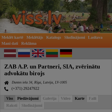
Meklēt kartē
Meklētājs
Katalogs
Sludinājumi
Lasītava
Mani dati
Reklāma
ZAB A.P. un Partneri, SIA, zvērinātu
advokātu birojs
Duntes iela 34, Rīga, Latvija, LV-1005
(+371) 29247922
Viss
Piedāvājumi
Galerija
Video
Karte
Faili
Raksti
Sludinājumi