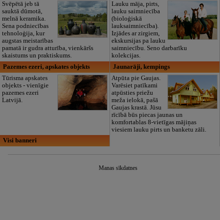
Svēpētā jeb tā
Lauku māja, pirts,
sauktā dūmotā,
lauku saimniecība
melnā keramika.
(bioloģiskā
Sena podniecības
lauksaimniecība).
tehnoloģija, kur
Izjādes ar zirgiem,
augstas meistarības
ekskursijas pa lauku
pamatā ir gudra atturība, vienkāršs
saimniecību. Seno darbarīku
skaistums un praktiskums.
kolekcijas.
Pazemes ezeri, apskates objekts
Jaunarāji, kempings
Tūrisma apskates
Atpūta pie Gaujas.
objekts - vienīgie
Varēsiet patīkami
pazemes ezeri
atpūsties priežu
Latvijā.
meža ielokā, pašā
Gaujas krastā. Jūsu
rīcībā būs piecas jaunas un
komfortablas 8-vietīgas mājiņas
viesiem lauku pirts un banketu zāli.
Visi banneri
Manas sīkdatnes