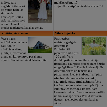
individuālo
makšķerēšana
17
apģērbu šūšanu kā
zivju dīķos. Atpūta pie dabas Paradīzē.
arī veido nelielas
sērijveida
kolekcijas, kuras
tiek realizētas savā
salonā. Jaunākās
modes tendences, labākās cenas.
Vintāža, viesu nams
Vilnis Lejnieks
Viesu nams
Pirtniecības
svinībām ar banketa
meistars, garīgais
zāli līdz 45
dziednieks.
cilvēkiem kāzu,
Profesionālā
jubileju, dzimšanas
pieredze darbā pirtī
dienu un korporatīvo pasākumu
- 20 gadi. Veic
organizēšanai vai vienkāršai atpūtai.
dažādu psihoemocionālu situāciju
risināšanu caur pirts procedūrām fiziskā
un garīgā līmenī. Piedāvā relaksējošās,
dziednieciskās un tematiskās
pirtsdienas. Piedāvā izbaudīt arī pirts
rituālus - dzimšanas dienas pirts,
saulgriežu pirts, pirtīžas.&nbsp;Veic
Garīgo muguras taisnošanu pēc Pjotra
Elkunoviča metodes, kā rezultātā
ķermenis tiek atbrīvots no emocionālās
un fiziskās spriedzes. Pazūd stress un
depresija, emocionālās un fiziskās
sāpes.