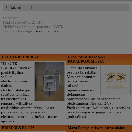
Sakaru tehnika
Statistika:
Pilnībā apskatīts : 21147
Meklēšnas rezultātos parādīts : 33678
Skatīt arī katalogā :
Sakaru tehnika
ELECTRIC ENERGY
CĒSU APBEDĪŠANAS
PAKALPOJUMI, SIA
"ELECTRIC
ENERGY Kandava"
Cieņpilnas atvadas
piedāvā pilna
bez liekām raizēm.
spektra
Mēs parūpēsimies
elektromontāžas
par visu — no
darbus,
pilnas bēru
elektroinstalācijas,
organizēšanas un
sadzīves tehnikas
dokumentu
un elektronikas
noformēšanas līdz transportam un
remontu, vājstrāvas
piederumiem. Pieejami 24/7.
un drošības sistēmu izbūvi, kā arī
Piedāvājam arī kvalitatīvas, autentiskas
projektēšanu, mērījumus un
tautiskās segas aizgājēja piemiņas
elektrosaimniecības drošības riskus
godināšanai.
apsekošanu.
BRISTOLS ES, SIA
Maza Rasiņa, privātā pirmsskolas