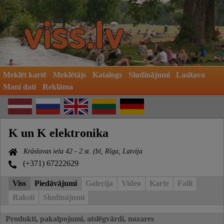
Meklēt kartē
Meklētājs
Katalogs
Sludinājumi
Lasītava
Mani dati
Reklāma
K un K elektronika
Krāslavas iela 42 - 2.st. (bl, Rīga, Latvija
(+371) 67222629
Viss
Piedāvājumi
Galerija
Video
Karte
Faili
Raksti
Sludinājumi
Produkti, pakalpojumi, atslēgvārdi, nozares