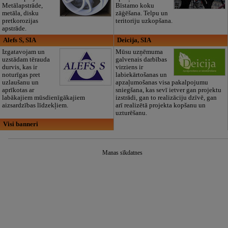
Metālapstrāde,
Bīstamo koku
metāla, disku
zāģēšana. Telpu un
pretkorozijas
teritoriju uzkopšana.
apstrāde.
Alefs S, SIA
Deicija, SIA
Izgatavojam un
Mūsu uzņēmuma
uzstādam tērauda
galvenais darbības
durvis, kas ir
virziens ir
noturīgas pret
labiekārtošanas un
uzlaušanu un
apzaļumošanas visa pakalpojumu
aprīkotas ar
sniegšana, kas sevī ietver gan projektu
labākajiem mūsdienīgākajiem
izstrādi, gan to realizāciju dzīvē, gan
aizsardzības līdzekļiem.
arī realizētā projekta kopšanu un
uzturēšanu.
Visi banneri
Manas sīkdatnes