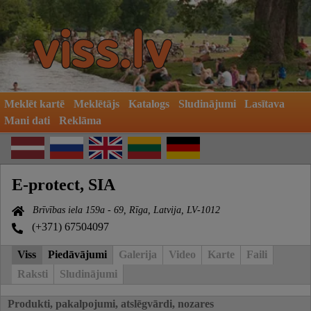
Meklēt kartē
Meklētājs
Katalogs
Sludinājumi
Lasītava
Mani dati
Reklāma
E-protect, SIA
Brīvības iela 159a - 69, Rīga, Latvija, LV-1012
(+371) 67504097
Viss
Piedāvājumi
Galerija
Video
Karte
Faili
Raksti
Sludinājumi
Produkti, pakalpojumi, atslēgvārdi, nozares