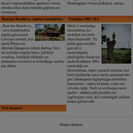
kā arī vispopulārākas apskates vietas,
Nemazgātas vilnas pirkšana, maiņa.
atrodas tikai dažu minūšu gājienā no
viesnīcas.
Rancho Randevu, atpūtas komplekss
Vārpiņas MR, SIA
„Rancho Randevu„
Mežs ir nozīmīga
- tā ir komfortabla
ekosistēma, ko
atpūta gleznainā
nedrīkst novērtēt
Latvijas nostūrī, kur
tikai finansiāli. Tā
satek Pērses un
pilda gan sociālo,
diženās Daugavas ūdeņi.&nbsp;Tā ir
gan arī ir
arī unikāla iespēja kāzu, jubileju
neaizstājams
svinības, lietišķās tikšanās un
ekoloģisko funkciju
seminārus savienot ar brīnišķīgu atpūtu
nodrošināšanā. Mēs
pie dabas.
esam daļa no
ekosistēmas, tāpēc pasauli redzam, kur
katrs īpašnieks savu mežu apsaimnieko
pēc labākajiem ilgtspējīgas attīstības
kanoniem – mūsu klimata, vides un
cilvēku labā. Tieši to ievērojam savā
darbā – rādām paši piemēru un
izglītojam citus, kā veiksmīgāk iekļaut
kokus pilsētvidē.
Visi banneri
Manas sīkdatnes