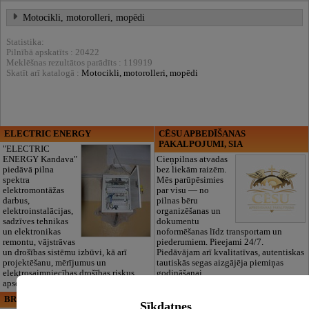
Motocikli, motorolleri, mopēdi
Statistika:
Pilnībā apskatīts : 20422
Meklēšnas rezultātos parādīts : 119919
Skatīt arī katalogā :
Motocikli, motorolleri, mopēdi
ELECTRIC ENERGY
CĒSU APBEDĪŠANAS
PAKALPOJUMI, SIA
"ELECTRIC
ENERGY Kandava"
Cieņpilnas atvadas
piedāvā pilna
bez liekām raizēm.
spektra
Mēs parūpēsimies
elektromontāžas
par visu — no
darbus,
pilnas bēru
elektroinstalācijas,
organizēšanas un
sadzīves tehnikas
dokumentu
un elektronikas
noformēšanas līdz transportam un
remontu, vājstrāvas
piederumiem. Pieejami 24/7.
un drošības sistēmu izbūvi, kā arī
Piedāvājam arī kvalitatīvas, autentiskas
projektēšanu, mērījumus un
tautiskās segas aizgājēja piemiņas
elektrosaimniecības drošības riskus
godināšanai.
apsekošanu.
BRISTOLS ES, SIA
Maza Rasiņa, privātā pirmsskolas
Sīkdatnes