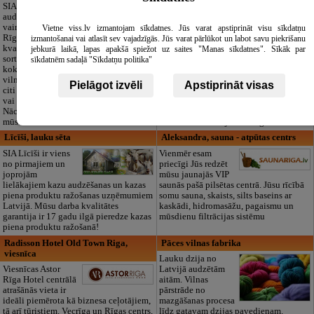
izglītības iestāde
SIA "Bristols ES"
audumu outlet un
Pirmsskolas
vairumtirdzniecība
izglītības iestāde
Vietne viss.lv izmantojam sīkdatnes. Jūs varat apstiprināt visu sīkdatņu
Rīgā. Plašs un
“Maza Rasiņa” –
izmantošanai vai atlasīt sev vajadzīgās. Jūs varat pārlūkot un labot savu piekrišanu
kvalitatīvs tekstila
privātais bērnudārzs
jebkurā laikā, lapas apakšā spiežot uz saites "Manas sīkdatnes". Sīkāk par
sortiments:
Pārdaugavā,
sīkdatnēm sadaļā "Sīkdatņu politika"
kokvilna, lins, zīds,
Zasulaukā, bērniem
vilna, trikotāža un
no 10 mēnešiem
Pielāgot izvēli
Apstiprināt visas
citi audumi šūšanai
līdz 6 gadiem. Licencētas programmas
vai ražošanai.
(LV/RU), logopēds, speciālais atbalsts,
Nāciet un iepazīstieties ar pilnu klāstu
pulciņi, liela zaļa teritorija un 3x
mūsu noliktavā klātienē!
ēdināšana. Strādājam visu gadu!
Līcīši, lauku sēta
Aleksandra, sauna - atpūtas centrs
SIA Līcīši ir viens
Vienmēr esam
no pirmajiem un
priecīgi Jūs redzēt
joprojām
mūsu jaunajās VIP
lielākajiem kazu audzēšanas un kazas
saunās pašā pilsētas centrā. Jūsu rīcībā
piena produktu ražošanas uzņēmumiem
somu sauna, skaists, silts baseins ar
Latvijā. Mūsu darba kvalitātes
kaskādi, hidromasāžu, pagaismu un
garantija ir 17 gadu ilgā pieredze kazas
mūsdienu filtrācijas sistēmu
piena produktu ražošanā!
Radisson Hotel Old Town Riga,
Pāces vilnas fabrika
viesnīca
Lauku dzija no
Viesnīcas Astor
Latvijā audzētām
Rīga Hotel centrālā
aitām. Vilnas
atrašānās vieta ir
pārstrāde no
ideāli piemērota kā biznesa ceļotājiem,
mazgāšanas procesa
tā arī tūristiem. Vecrīga un Rīgas centrs,
līdz gatavam dzijas pavedienam.