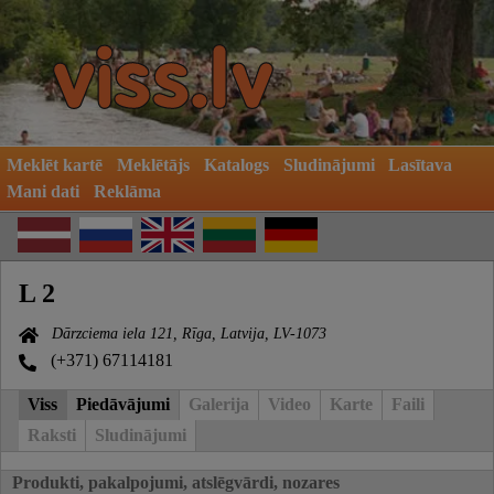
Meklēt kartē
Meklētājs
Katalogs
Sludinājumi
Lasītava
Mani dati
Reklāma
L 2
Dārzciema iela 121, Rīga, Latvija, LV-1073
(+371) 67114181
Viss
Piedāvājumi
Galerija
Video
Karte
Faili
Raksti
Sludinājumi
Produkti, pakalpojumi, atslēgvārdi, nozares