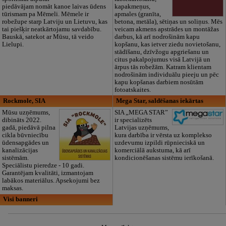
piedāvājam nomāt kanoe laivas ūdens
kapakmeņus,
tūrismam pa Mēmeli. Mēmele ir
apmales (granīta,
robežupe starp Latviju un Lietuvu, kas
betona, metāla), sētiņas un soliņus. Mēs
tai piešķir neatkārtojamu savdabību.
veicam akmens apstrādes un montāžas
Bauskā, satekot ar Mūsu, tā veido
darbus, kā arī nodrošinām kapu
Lielupi.
kopšanu, kas ietver ziedu novietošanu,
stādīšanu, dzīvžogu apgriešanu un
citus pakalpojumus visā Latvijā un
ārpus tās robežām. Katram klientam
nodrošinām individuālu pieeju un pēc
kapu kopšanas darbiem nosūtām
fotoatskaites.
Rockmole, SIA
Mega Star, saldēšanas iekārtas
Mūsu uzņēmums,
SIA „MEGA STAR”
dibināts 2022.
ir specializēts
gadā, piedāvā pilna
Latvijas uzņēmums,
cikla būvniecību
kura darbība ir vērsta uz komplekso
ūdensapgādes un
uzdevumu izpildi rūpnieciskā un
kanalizācijas
komerciālā aukstuma, kā arī
sistēmām.
kondicionēšanas sistēmu ierīkošanā.
Speciālistu pieredze - 10 gadi.
Garantējam kvalitāti, izmantojam
labākos materiālus. Apsekojumi bez
maksas.
Visi banneri