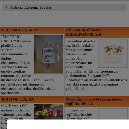
Pārtika, Dzērieni, Tabaka
ELECTRIC ENERGY
CĒSU APBEDĪŠANAS
PAKALPOJUMI, SIA
"ELECTRIC
ENERGY Kandava"
Cieņpilnas atvadas
piedāvā pilna
bez liekām raizēm.
spektra
Mēs parūpēsimies
elektromontāžas
par visu — no
darbus,
pilnas bēru
elektroinstalācijas,
organizēšanas un
sadzīves tehnikas
dokumentu
un elektronikas
noformēšanas līdz transportam un
remontu, vājstrāvas
piederumiem. Pieejami 24/7.
un drošības sistēmu izbūvi, kā arī
Piedāvājam arī kvalitatīvas, autentiskas
projektēšanu, mērījumus un
tautiskās segas aizgājēja piemiņas
elektrosaimniecības drošības riskus
godināšanai.
apsekošanu.
BRISTOLS ES, SIA
Maza Rasiņa, privātā pirmsskolas
izglītības iestāde
SIA "Bristols ES"
audumu outlet un
Pirmsskolas
vairumtirdzniecība
izglītības iestāde
Rīgā. Plašs un
“Maza Rasiņa” –
kvalitatīvs tekstila
privātais bērnudārzs
sortiments:
Pārdaugavā,