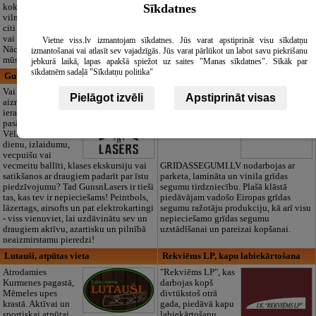
Sīkdatnes
kokvilna, lins, zīds,
Zasulaukā, bērniem
vilna, trikotāža un
no 10 mēnešiem
citi audumi šūšanai
līdz 6 gadiem. Licencētas programmas
vai ražošanai.
(LV/RU), logopēds, speciālais atbalsts,
Vietne viss.lv izmantojam sīkdatnes. Jūs varat apstiprināt visu sīkdatņu
Nāciet un iepazīstieties ar pilnu klāstu
pulciņi, liela zaļa teritorija un 3x
izmantošanai vai atlasīt sev vajadzīgās. Jūs varat pārlūkot un labot savu piekrišanu
mūsu noliktavā klātienē!
ēdināšana. Strādājam visu gadu!
jebkurā laikā, lapas apakšā spiežot uz saites "Manas sīkdatnes". Sīkāk par
sīkdatnēm sadaļā "Sīkdatņu politika"
GunsnLasers, izklaides parks
AU Trade, SIA
Vai meklē ko
Uzņēmums
Pielāgot izvēli
Apstiprināt visas
aizraujošāku par
ierastajiem
pasākumiem?
Vēlies dzimšanas
dienu, izlaidumu,
vecpuišu vai
vecmeitu ballīti, klases ekskursiju vai
GRIDASSEGUMI.LV nodarbojas ar
satikšanos ar draugiem padarīt par īstu
parketa, lamināta un vinila grīdas
piedzīvojumu? Tad GunsnLasers ir tieši
segumu tirdzniecību. Plašā klāstā
tas, kas tev ir nepieciešams! Peintbols,
piedāvājam vadošo Eiropas grīdas
lāzertags, airsofts un pat elektrokartingi
segumu ražotāju produkciju, kā arī visu
- viss vienuviet, lai uzdāvinātu sev un
nepieciešamo grīdas segumu
draugiem aktīvu, azartisku un pilnībā
uzstādīšanai un pareizai kopšanai.
neaizmirstamu pieredzi!
Lutauši, atpūtas vieta
Rekviēms LP, kapu labiekārtošana
Atrodamies
"Rekviēms LP", kas
Kurmenes pagastā,
darbojas kopš
Mēmeles upes
divtūkstoš otrā
krastā. Aktīvai un
gada, piedāvā kapu
sportiskai atpūtai
labiekārtošanu,