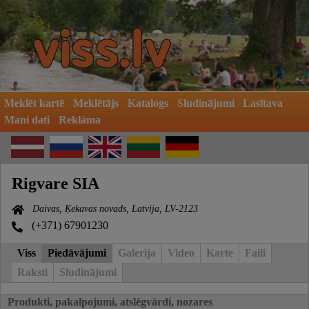
Meklēt kartē
Meklētājs
Katalogs
Sludinājumi
Lasītava
Mani dati
Reklāma
Rigvare SIA
Daivas, Ķekavas novads, Latvija, LV-2123
(+371) 67901230
Viss
Piedāvājumi
Galerija
Video
Karte
Faili
Raksti
Sludinājumi
Produkti, pakalpojumi, atslēgvārdi, nozares