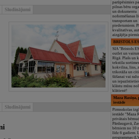
parūpēsimies p
pilnas bēru org
Sludinājumi
un dokumentu
noformēšanas l
transportam un
piederumiem. Pi
kvalitatīvas, au
aizgājēja piemi
BRISTOLS ES
SIA "Bristols 
outlet un vairu
Rīgā. Plašs un k
tekstila sortime
kokvilna, lins, z
trikotāža un ci
šūšanai vai ražo
un iepazīstietie
klāstu mūsu nol
klātienē!
Maza Rasiņa, p
iestāde
Sludinājumi
Pirmsskolas izg
iestāde “Maza 
privātais bērnu
Pārdaugavā, Za
ni
bērniem no 10
līdz 6 gadiem. 
programmas (L