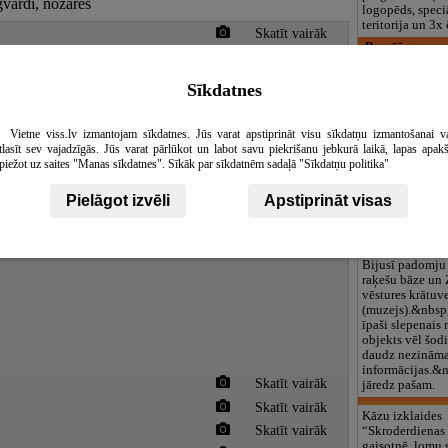
gvārdi, nozares
logopēds, speciā
teritorija un 3
Skatīt vairāk
Pamūšas pama
Skola nodrošin
profesionālu, a
Sīkdatnes
radošu, saproto
Skatīt vairāk
pedagoģisko pe
interesantus p
Vietne viss.lv izmantojam sīkdatnes. Jūs varat apstiprināt visu sīkdatņu izmantošanai v
skolā un ārpus 
Skatīt vairāk
tlasīt sev vajadzīgās. Jūs varat pārlūkot un labot savu piekrišanu jebkurā laikā, lapas apak
4 x ēdināšanu, i
piežot uz saites "Manas sīkdatnes". Sīkāk par sīkdatnēm sadaļā "Sīkdatņu politika"
no pirmdienas l
medicīnisko apr
Pielāgot izvēli
Apstiprināt visas
un Arodklašu s
izdevumu komp
Zeltiņu vēstur
Bijusī padomju
raķešu bāze un 
vēstures krātuv
(muzejs).&nbsp
īpaši slepenais 
objekts vēl šod
daudz nezināmas
informācijas.&n
Skatīt vairāk
jāredz pašam.
Skatīt vairāk
Kāzu izklaides
Skatīt vairāk
“Skroderdienas
gaisotnē, lomu s