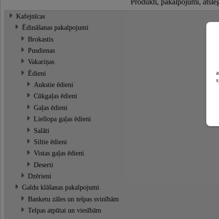
Produkti, pakalpojumi, atslē
Kafejnīcas
Ēdināšanas pakalpojumi
Brokastis
Pusdienas
Vakariņas
Ēdieni
a
s
Aukstie ēdieni
Cūkgaļas ēdieni
Gaļas ēdieni
Liellopa gaļas ēdieni
Salāti
Siltie ēdieni
Vistas gaļas ēdieni
Deserti
Dzērieni
Galdu klāšanas pakalpojumi
Banketu zāles un telpas svinībām
Telpas atpūtai un viesībām