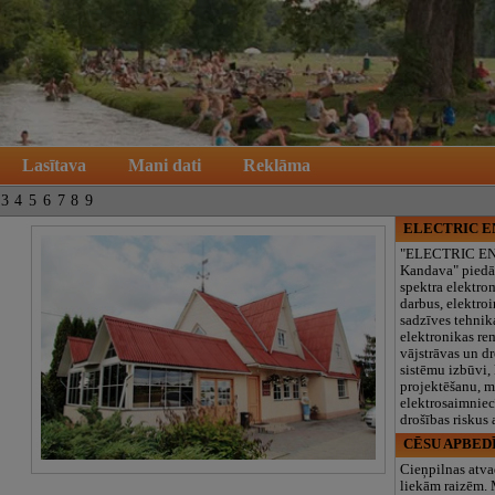
Lasītava
Mani dati
Reklāma
3
4
5
6
7
8
9
ELECTRIC 
"ELECTRIC E
Kandava" piedā
spektra elektro
darbus, elektroi
sadzīves tehnik
elektronikas re
vājstrāvas un d
sistēmu izbūvi, 
projektēšanu, 
elektrosaimniec
drošības riskus
CĒSU APBED
Cieņpilnas atva
liekām raizēm.