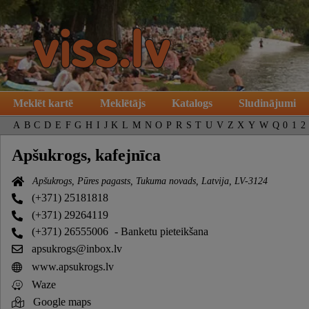
Meklēt kartē
Meklētājs
Katalogs
Sludinājumi
A
B
C
D
E
F
G
H
I
J
K
L
M
N
O
P
R
S
T
U
V
Z
X
Y
W
Q
0
1
2
Apšukrogs, kafejnīca
Apšukrogs, Pūres pagasts, Tukuma novads, Latvija, LV-3124
(+371) 25181818
(+371) 29264119
(+371) 26555006
- Banketu pieteikšana
apsukrogs@inbox.lv
www.apsukrogs.lv
Waze
Google maps