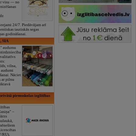
ar visu — no
anizēšanas
īdz
eejami 24/7. Piedāvājam arī
tentiskas tautiskās segas
ņas godināšanai.
, SIA
ES" audumu
mtirdzniecība
valitatīvs
nts:
īds, vilna,
ti audumi
šanai. Nāciet
s ar pilnu
iktavā
rivātā pirmsskolas izglītības
lītības
Rasiņa” –
dārzs
sulaukā,
 mēnešiem
Licencētas
V/RU),