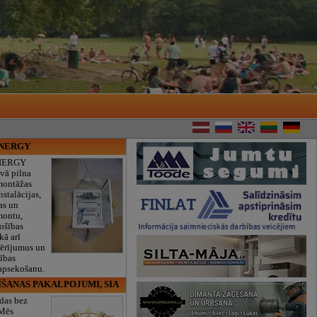
ENERGY
NERGY
vā pilna
montāžas
nstalācijas,
as un
montu,
rošības
kā arī
mērījumus un
ības
 apsekošanu.
ĪŠANAS PAKALPOJUMI, SIA
das bez
 Mēs