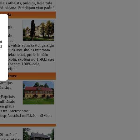
lais atbalsts, pulciņi, liela zaļa
x ēdināšana. Strādājam visu gadu!
tskola
a:
tsaucīgu,
šu
rsonālu,
asākumus
ai
skolas, valsts apmaksātu, garšīgu
šā
espēju dzīvot skolas internātā
īdz piektdienai, profesionālu
ūpi skolā, skolēni no 1.-9.klasei
kolēni saņem 100% ceļa
ensāciju.
es krātuve
 armijas
Zeltiņu
e
;Bijušais
militārais
ien glabā
 un interesantas
bsp;Nostāsti nelīdzēs – šī vieta
 Silmačos”
ižeta rotaļas