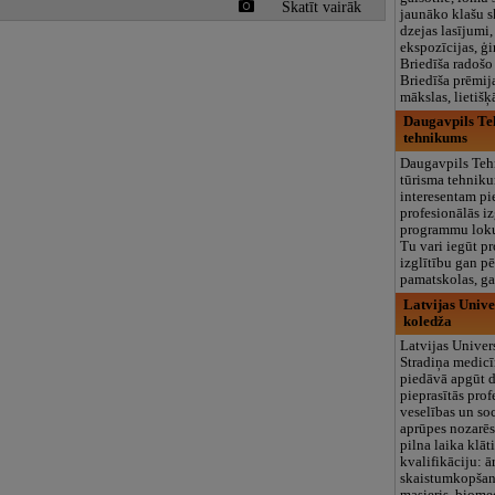
Skatīt vairāk
jaunāko klašu 
dzejas lasījumi
ekspozīcijas, ģ
Briedīša radošo
Briedīša prēmija
mākslas, lietišķ
Daugavpils Te
tehnikums
Daugavpils Teh
tūrisma tehnik
interesentam pi
profesionālās iz
programmu lok
Tu vari iegūt p
izglītību gan p
pamatskolas, ga
Latvijas Unive
koledža
Latvijas Univers
Stradiņa medic
piedāvā apgūt d
pieprasītās prof
veselības un so
aprūpes nozarēs,
pilna laika klāt
kvalifikāciju: ār
skaistumkopšana