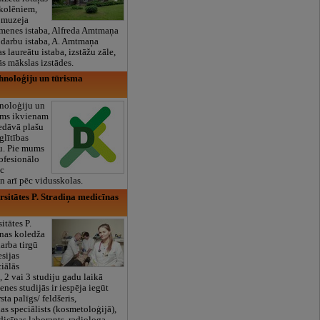
skolēniem,
, muzeja
imenes istaba, Alfreda Amtmaņa
 darbu istaba, A. Amtmaņa
s laureātu istaba, izstāžu zāle,
ās mākslas izstādes.
hnoloģiju un tūrisma
noloģiju un
ums ikvienam
edāvā plašu
glītības
u. Pie mums
rofesionālo
ēc
n arī pēc vidusskolas.
rsitātes P. Stradiņa medicīnas
itātes P.
īnas koledža
arba tirgū
esijas
ciālās
 2 vai 3 studiju gadu laikā
ienes studijās ir iespēja iegūt
sta palīgs/ feldšeris,
s speciālists (kosmetoloģijā),