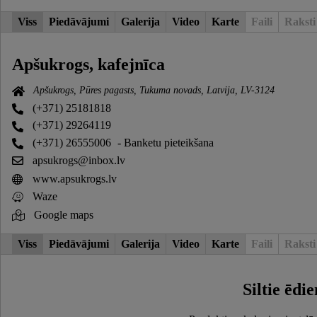
Viss
Piedāvājumi
Galerija
Video
Karte
Faili
Raksti
Apšukrogs, kafejnīca
Apšukrogs, Pūres pagasts, Tukuma novads, Latvija, LV-3124
(+371) 25181818
(+371) 29264119
(+371) 26555006
- Banketu pieteikšana
apsukrogs@inbox.lv
www.apsukrogs.lv
Waze
Google maps
Viss
Piedāvājumi
Galerija
Video
Karte
Faili
Raksti
Siltie ēdie