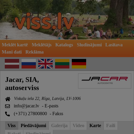
Meklēt kartē
Meklētājs
Katalogs
Sludinājumi
Lasītava
Mani dati
Reklāma
Jacar, SIA,
autoserviss
Viskaļu iela 22, Rīga, Latvija, LV-1006
info@jacar.lv
- E-pasts
(+371) 27800800
- Fakss
Viss
Piedāvājumi
Galerija
Video
Karte
Faili
Raksti
Sludinājumi