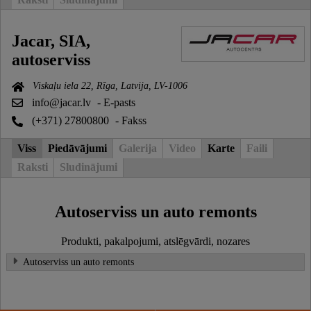
Jacar, SIA,
autoserviss
Viskaļu iela 22, Rīga, Latvija, LV-1006
info@jacar.lv
- E-pasts
(+371) 27800800
- Fakss
Viss
Piedāvājumi
Galerija
Video
Karte
Faili
Raksti
Sludinājumi
Autoserviss un auto remonts
Produkti, pakalpojumi, atslēgvārdi, nozares
Autoserviss un auto remonts