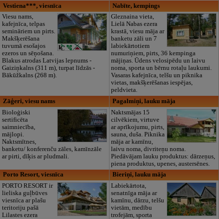
Vestiena***, viesnīca
Nabīte, kempings
Viesu nams,
Gleznaina vieta,
kafejnīca, telpas
Lielā Nabas ezera
semināriem un pirts.
krastā, viesu māja ar
Makšķerēšana
banketu zāli un 7
tuvumā esošajos
labiekārtotiem
ezeros un sēņošana.
numuriņiem, pirts, 36 kempinga
Blakus atrodas Latvijas lepnums -
mājiņas. Ūdens velosipēdu un laivu
Gaiziņkalns (311 m), turpat līdzās -
noma, sporta un bērnu rotaļu laukumi.
Bākūžkalns (268 m).
Vasaras kafejnīca, telšu un piknika
vietas, makšķerēšanas iespējas,
peldvieta.
Zāģeri, viesu nams
Pagalmiņi, lauku māja
Bioloģiski
Naktsmājas 15
sertificēta
cilvēkiem, virtuve
saimniecība,
ar aprīkojumu, pirts,
mājlopi.
sauna, duša. Piknika
Naktsmītnes,
māja ar kamīnu,
banketu/ konferenču zāles, kamīnzāle
laivu noma, divriteņu noma.
ar pirti, dīķis ar pludmali.
Piedāvājam lauku produktus: dārzeņus,
piena produktus, upenes, austersēnes.
Porto Resort, viesnīca
Bieriņi, lauku māja
PORTO RESORT ir
Labiekārtota,
lieliska guļbūves
senatnīga māja ar
viesnīca ar plašu
kamīnu, dārzu, telšu
teritoriju pašā
vietām, medību
Lilastes ezera
trofejām, sporta