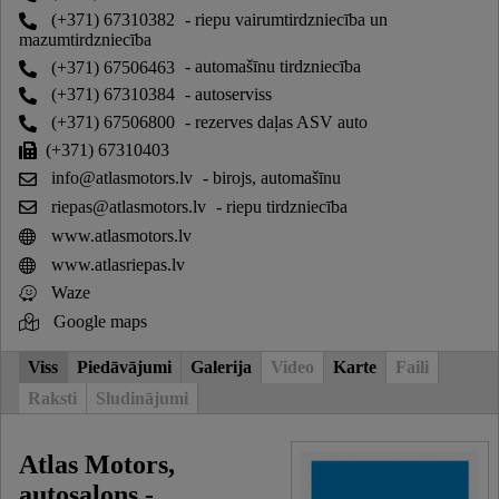
(+371) 67310382
- riepu vairumtirdzniecība un
mazumtirdzniecība
(+371) 67506463
- automašīnu tirdzniecība
(+371) 67310384
- autoserviss
(+371) 67506800
- rezerves daļas ASV auto
(+371) 67310403
info@atlasmotors.lv
- birojs, automašīnu
riepas@atlasmotors.lv
- riepu tirdzniecība
www.atlasmotors.lv
www.atlasriepas.lv
Waze
Google maps
Viss
Piedāvājumi
Galerija
Video
Karte
Faili
Raksti
Sludinājumi
Atlas Motors,
autosalons -