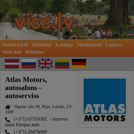
Meklēt kartē
Meklētājs
Katalogs
Sludinājumi
Lasītava
Mani dati
Reklāma
Atlas Motors,
autosalons -
autoserviss
Vagonu iela 38, Rīga, Latvija, LV-
1009
(+371) 67310382
- rezerves
daļas Eiropas auto
(+371) 29476099