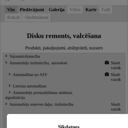
Viss
Piedāvājumi
Galerija
Video
Karte
Faili
Raksti
Sludinājumi
Disku remonts, valcēšana
Produkti, pakalpojumi, atslēgvārdi, nozares
Vairumtirdzniecība
Automobiļu tirdzniecība, autosaloni
Skatīt
vairāk
Automašīnas no ASV
Skatīt
vairāk
Lietotas automašīnas
Automobiļu pretaizdzīšanas sistēmas,
signalizācija
Automobiļu rezerves daļas, tirdzniecība
Skatīt
vairāk
Autosalonu aprīkojums
Auto akumulatori
Sīkdatnes