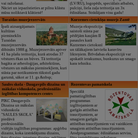
vai ražošanai.
(LV/RU), logopēds, speciālais atbalsts,
Nāciet un iepazīstieties ar pilnu klāstu
pulciņi, liela zaļa teritorija un 3x
mūsu noliktavā klātienē!
ēdināšana. Strādājam visu gadu!
Turaidas muzejrezervāts
Kurzemes cietokšņa muzejs Zantē
Īpaši aizsargājamais
Muzeja ekspozīcija
kultūras
saistoši stāsta par
piemineklis
pēdējām kaujām II
Turaidas
pasaules karā
muzejrezervāts
Kurzemes cietoksnī
dibināts 1988.g. Muzejrezervāts aptver
un tālākajiem latviešu karavīru
41 ha plašu teritoriju, kurā atrodas 37
likteņiem. Brīvdabas ekspozīcijā var
vēstures ēkas un būves. Tā teritorija
apskatīt ierakumus, bunkurus un smago
bagāta ar arheoloģijas, arhitektūras,
kara tehniku.
vēstures un mākslas pieminekļiem, kuri
stāsta par notikumiem tūkstoš gadu
garumā, sākot ar 11. gs.&nbsp;
Saules skola - Daugavpils dizaina un
Rozentovas pamatskola
mākslas vidusskola, profesionālās
Speciālā
izglītības kompotences centrs
pamatizglītības
PIKC Daugavpils
programmas
Dizaina un mākslas
izglītojamiem ar
vidusskola
garīgās attīstības
"SAULES SKOLA"
traucējumiem, ar
piedāvā
smagiem garīgās
profesionālās
attīstības traucējumiem vai vairākiem
vidējās izglītības programmas: apģērbu
smagiem attīstības traucējumiem.
dizains, koka izstrādājumu dizains,
Arodprogrammas: ēdināšanas serviss,
foto dizains, interjera dizains, reklāmas
šūto izstrādājumu ražošanas