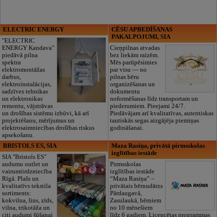
ELECTRIC ENERGY
CĒSU APBEDĪŠANAS
PAKALPOJUMI, SIA
"ELECTRIC
ENERGY Kandava"
Cieņpilnas atvadas
piedāvā pilna
bez liekām raizēm.
spektra
Mēs parūpēsimies
elektromontāžas
par visu — no
darbus,
pilnas bēru
elektroinstalācijas,
organizēšanas un
sadzīves tehnikas
dokumentu
un elektronikas
noformēšanas līdz transportam un
remontu, vājstrāvas
piederumiem. Pieejami 24/7.
un drošības sistēmu izbūvi, kā arī
Piedāvājam arī kvalitatīvas, autentiskas
projektēšanu, mērījumus un
tautiskās segas aizgājēja piemiņas
elektrosaimniecības drošības riskus
godināšanai.
apsekošanu.
BRISTOLS ES, SIA
Maza Rasiņa, privātā pirmsskolas
izglītības iestāde
SIA "Bristols ES"
audumu outlet un
Pirmsskolas
vairumtirdzniecība
izglītības iestāde
Rīgā. Plašs un
“Maza Rasiņa” –
kvalitatīvs tekstila
privātais bērnudārzs
sortiments:
Pārdaugavā,
kokvilna, lins, zīds,
Zasulaukā, bērniem
vilna, trikotāža un
no 10 mēnešiem
citi audumi šūšanai
līdz 6 gadiem. Licencētas programmas