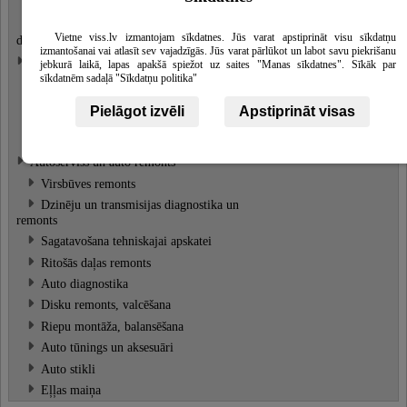
Rezerves daļas no ASV
Kravas, smago automašīnu rezerves
Vietne viss.lv izmantojam sīkdatnes. Jūs varat apstiprināt visu sīkdatņu
daļas
izmantošanai vai atlasīt sev vajadzīgās. Jūs varat pārlūkot un labot savu piekrišanu
Auto riepu serviss
Skatīt
jebkurā laikā, lapas apakšā spiežot uz saites "Manas sīkdatnes". Sīkāk par
vairāk
sīkdatnēm sadaļā "Sīkdatņu politika"
Riepas, riepu tirdzniecība
Pielāgot izvēli
Apstiprināt visas
Vasaras, ziemas riepas
Riepu maiņa un remonts
Autoserviss un auto remonts
Virsbūves remonts
Dzinēju un transmisijas diagnostika un
remonts
Sagatavošana tehniskajai apskatei
Ritošās daļas remonts
Auto diagnostika
Disku remonts, valcēšana
Riepu montāža, balansēšana
Auto tūnings un aksesuāri
Auto stikli
Eļļas maiņa