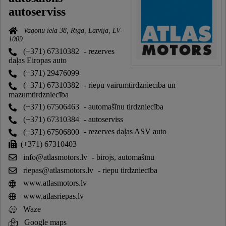
autoserviss
Vagonu iela 38, Rīga, Latvija, LV-
1009
(+371) 67310382
- rezerves
daļas Eiropas auto
(+371) 29476099
(+371) 67310382
- riepu vairumtirdzniecība un
mazumtirdzniecība
(+371) 67506463
- automašīnu tirdzniecība
(+371) 67310384
- autoserviss
(+371) 67506800
- rezerves daļas ASV auto
(+371) 67310403
info@atlasmotors.lv
- birojs, automašīnu
riepas@atlasmotors.lv
- riepu tirdzniecība
www.atlasmotors.lv
www.atlasriepas.lv
Waze
Google maps