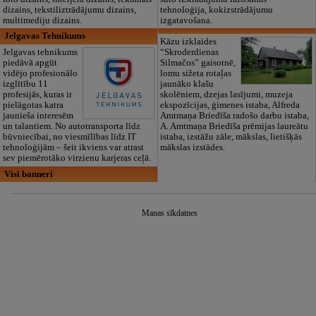
dizains, tekstiliztrādājumu dizains,
tehnoloģija, kokizstrādājumu
multimediju dizains.
izgatavošana.
Jelgavas Tehnikums
Kāzu izklaides
Jelgavas tehnikums
“Skroderdienas
piedāvā apgūt
Silmačos” gaisotnē,
vidējo profesionālo
lomu sižeta rotaļas
izglītību 11
jaunāko klašu
profesijās, kuras ir
skolēniem, dzejas lasījumi, muzeja
pielāgotas katra
ekspozīcijas, ģimenes istaba, Alfreda
jaunieša interesēm
Amtmaņa Briedīša radošo darbu istaba,
un talantiem. No autotransporta līdz
A. Amtmaņa Briedīša prēmijas laureātu
būvniecībai, no viesmīlības līdz IT
istaba, izstāžu zāle, mākslas, lietišķās
tehnoloģijām – šeit ikviens var atrast
mākslas izstādes.
sev piemērotāko virzienu karjeras ceļā.
Visi banneri
Manas sīkdatnes