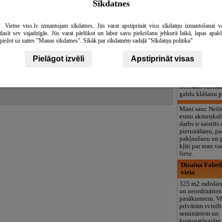
Sīkdatnes
logopēds, speciā
teritorija un 3
gvārdi, nozares
Azerbaidžāna, 
Vietne viss.lv izmantojam sīkdatnes. Jūs varat apstiprināt visu sīkdatņu izmantošanai v
tlasīt sev vajadzīgās. Jūs varat pārlūkot un labot savu piekrišanu jebkurā laikā, lapas apak
Restorānā
piežot uz saites "Manas sīkdatnes". Sīkāk par sīkdatnēm sadaļā "Sīkdatņu politika"
AZERBAIDŽĀNĀ
gardie ēdieni ,
Skatīt vairāk
austruma atmos
Pielāgot izvēli
Apstiprināt visas
Skatīt vairāk
protams lieliskā
azerbaidžāņu ri
Skatīt vairāk
Piedāvājam vai
lieliskus ēdien
galdu klāšanu 
Mani sauc Neils
esmu akmeņkal
darbs ir saistīt
pierunāšanu, p
pakļaušanu un 
kļūt par man va
lietu.
Dizaina Fabrik
vieta
325 m2 radošie
un neordinārie
pasākumiem. Vi
privātām svinī
semināriem un
korporatīvajām 