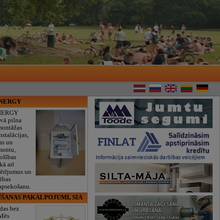
ENERGY
NERGY
vā pilna
montāžas
nstalācijas,
as un
montu,
rošības
kā arī
mērījumus un
ības
 apsekošanu.
ĪŠANAS PAKALPOJUMI, SIA
das bez
 Mēs