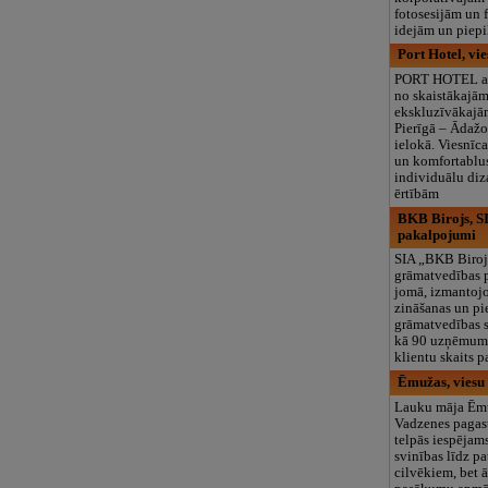
fotosesijām un
idejām un piepi
Port Hotel, vi
PORT HOTEL at
no skaistākajā
ekskluzīvākajā
Pierīgā – Ādažo
ielokā. Viesnīc
un komfortablus
individuālu diz
ērtībām
BKB Birojs, S
pakalpojumi
SIA „BKB Biroj
grāmatvedības
jomā, izmantojo
zināšanas un pi
grāmatvedības s
kā 90 uzņēmumu
klientu skaits p
Ēmužas, viesu
Lauku māja Ēmu
Vadzenes pagast
telpās iespējams
svinības līdz p
cilvēkiem, bet 