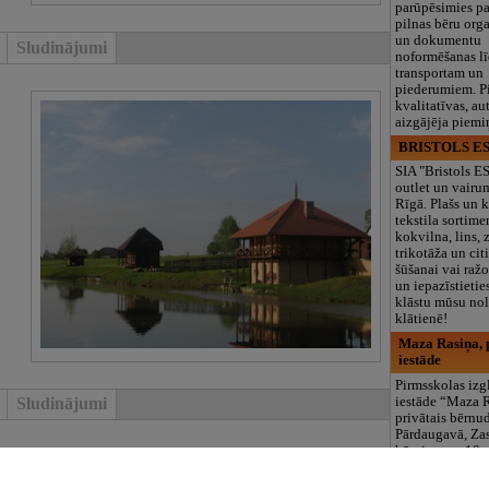
parūpēsimies p
pilnas bēru org
un dokumentu
Sludinājumi
noformēšanas l
transportam un
piederumiem. Pi
kvalitatīvas, au
aizgājēja piemi
BRISTOLS ES
SIA "Bristols 
outlet un vairu
Rīgā. Plašs un k
tekstila sortime
kokvilna, lins, z
trikotāža un ci
šūšanai vai ražo
un iepazīstietie
klāstu mūsu nol
klātienē!
Maza Rasiņa, p
iestāde
Pirmsskolas izg
iestāde “Maza 
Sludinājumi
privātais bērnu
Pārdaugavā, Za
bērniem no 10
līdz 6 gadiem. 
as
programmas (L