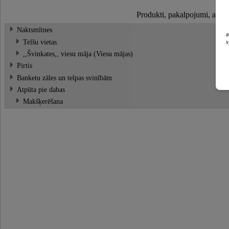
Produkti, pakalpojumi, atslē
Naktsmītnes
a
Telšu vietas
s
,,Švinkates,, viesu māja (Viesu mājas)
Pirtis
Banketu zāles un telpas svinībām
Atpūta pie dabas
Makšķerēšana