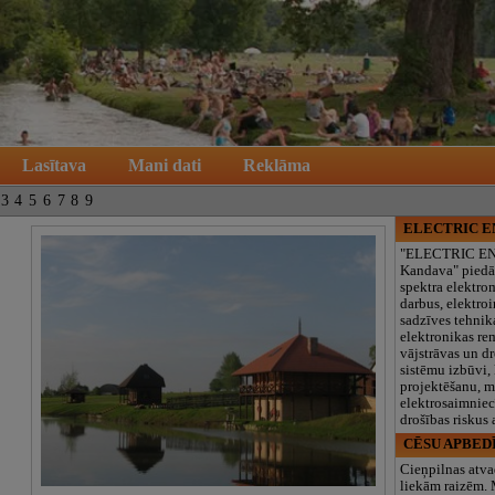
Lasītava
Mani dati
Reklāma
3
4
5
6
7
8
9
ELECTRIC 
"ELECTRIC E
Kandava" piedā
spektra elektro
darbus, elektroi
sadzīves tehnik
elektronikas re
vājstrāvas un d
sistēmu izbūvi, 
projektēšanu, 
elektrosaimniec
drošības riskus
CĒSU APBED
Cieņpilnas atva
liekām raizēm.