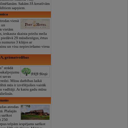
 filmēšanām. Sakām JĀ kreatīvām
ldītiem sapņiem.
esnīca
rodas vienā
m un
m vietām
s, ieskauta skaista priežu meža
a piedāvā 29 mūsdienīgus, ērtus
 numurus 3 klājos ar
ainu un visu nepieciešamo viesu
IA, grāmatvedības
s” strādā
 pakalpojumu
t savas
eredzi. Mūsu darbības laikā
fērā mūs ir izvēlējušies vairāk
 vadītāji. Ar katru gadu mūsu
alielinās.
 nams
žas atrodas
ā. Plašajās
 sarīkot
at 250
ārpus telpām iespējams sarīkot