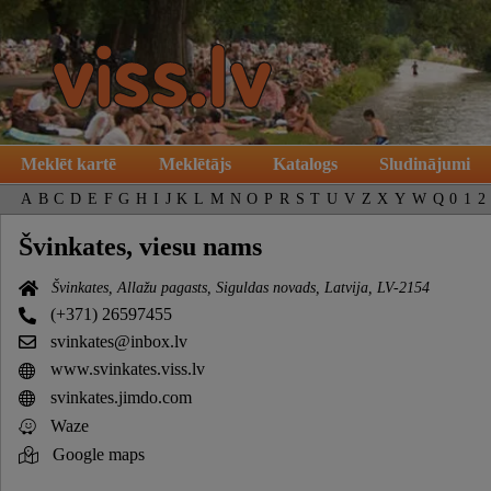
Meklēt kartē
Meklētājs
Katalogs
Sludinājumi
A
B
C
D
E
F
G
H
I
J
K
L
M
N
O
P
R
S
T
U
V
Z
X
Y
W
Q
0
1
2
Švinkates, viesu nams
Švinkates, Allažu pagasts, Siguldas novads, Latvija, LV-2154
(+371) 26597455
svinkates@inbox.lv
www.svinkates.viss.lv
svinkates.jimdo.com
Waze
Google maps