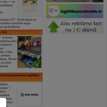
ar visu — no
anizēšanas
īdz
eejami 24/7. Piedāvājam arī
tentiskas tautiskās segas
ņas godināšanai.
, SIA
ES" audumu
mtirdzniecība
valitatīvs
nts:
īds, vilna,
ti audumi
šanai. Nāciet
s ar pilnu
iktavā
rivātā pirmsskolas izglītības
lītības
Rasiņa” –
dārzs
sulaukā,
 mēnešiem
Licencētas
V/RU),