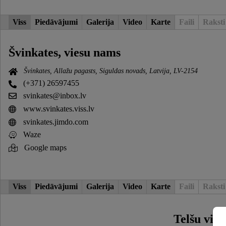
Viss
Piedāvājumi
Galerija
Video
Karte
Faili
Raksti
Švinkates, viesu nams
Švinkates, Allažu pagasts, Siguldas novads, Latvija, LV-2154
(+371) 26597455
svinkates@inbox.lv
www.svinkates.viss.lv
svinkates.jimdo.com
Waze
Google maps
Viss
Piedāvājumi
Galerija
Video
Karte
Faili
Raksti
Telšu viet