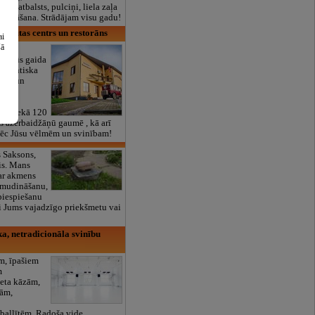
lais atbalsts, pulciņi, liela zaļa
x ēdināšana. Strādājam visu gadu!
atpūtas centrs un restorāns
ai
šā
 jūs gaida
 romantiska
fēra un
s
tmi.
rak nekā 120
us azerbaidžāņū gaumē , kā arī
pēc Jūsu vēlmēm un svinībam!
 Saksons,
is. Mans
s ar akmens
amudināšanu,
piespiešanu
i Jums vajadzīgo priekšmetu vai
a, netradicionāla svinību
m, īpašiem
m
eta kāzām,
bām,
ballītēm. Radoša vide