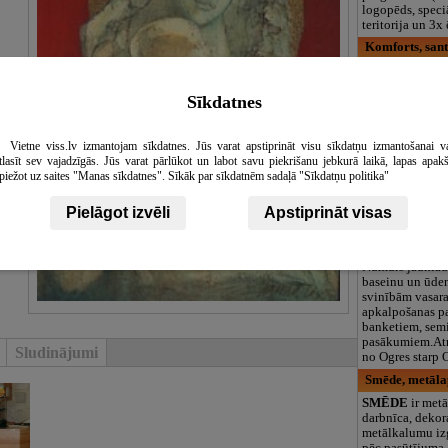
logopēds, speciā
teritorija un 3
Komforts, sant
EVA-SAT
galve
darbības virzien
Sīkdatnes
kvalitātes sanit
apkures tehnik
vairumtirdzniec
Vietne viss.lv izmantojam sīkdatnes. Jūs varat apstiprināt visu sīkdatņu izmantošanai v
Aļņi, viesu mā
tlasīt sev vajadzīgās. Jūs varat pārlūkot un labot savu piekrišanu jebkurā laikā, lapas apak
Aļ
piežot uz saites "Manas sīkdatnes". Sīkāk par sīkdatnēm sadaļā "Sīkdatņu politika"
Viesu Nams
piedāvā:Viesu m
banketu zāli k
Pielāgot izvēli
Apstiprināt visas
svinībām līdz 
Nakšņošanai 34 
ieskaitot papild
Numurs jaunlaul
baseinu un ūde
svinībām vasar
apkalpošanas p
banketiem, semi
pasākumiem.Atr
Sludinājumi
no Ogres starp 
Smēde, metāla
SMĒDE
ir metā
darbnīca, dekor
metālkalumu iz
pēc pasūtījuma.