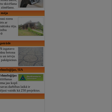
ntu skicēšana
u zīmēšanu.
u māja
rasi ezera
rts ar
mātisku tēju.
vīnību
-9
apstrāde
S
izgatavo
rāsu betona
u un ietvju
a pakāpienus.
ehnoloģijas, SIA
ehnoloģijas
tīrīšanas
irma jau kopš
savas darbības laikā ir
zējusi vairāk kā 250 projektus.