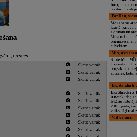
interjera eleme
un dažādu idej
For Rest, vies
Viesu nams ar te
krastā. Krievu pi
slotiņām un aro
ošana
Vieta nelielu s
organizēšanai 6
cilvēkiem.
Mīts, akmens 
gvārdi, nozares
Sabiedrība
MĪT
15 veidu un 8 k
Skatīt vairāk
bruģakmeni, ceļ
Skatīt vairāk
apmales, beton
Skatīt vairāk
Ekostandarts t
EkoStandarts T
Skatīt vairāk
ir notekūdeņu at
Skatīt vairāk
iekārtu ražotājf
2001. gada, kas 
Skatīt vairāk
veiksmīgi reali
Skatīt vairāk
Visi banneri
Skatīt vairāk
Skatīt vairāk
Skatīt vairāk