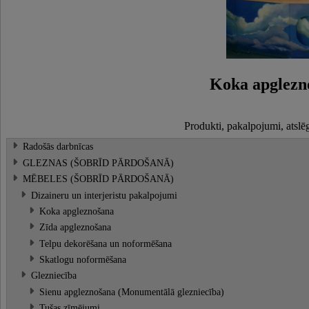
Koka apglezn
Produkti, pakalpojumi, atslē
Radošās darbnīcas
GLEZNAS (ŠOBRĪD PĀRDOŠANĀ)
MĒBELES (ŠOBRĪD PĀRDOŠANĀ)
Dizaineru un interjeristu pakalpojumi
Koka apgleznošana
Zīda apgleznošana
Telpu dekorēšana un noformēšana
Skatlogu noformēšana
Glezniecība
Sienu apgleznošana (Monumentālā glezniecība)
Tušas zīmējumi