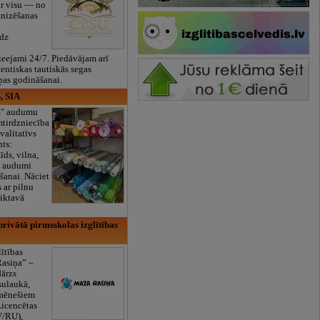
ar visu — no
anizēšanas
īdz
eejami 24/7. Piedāvājam arī
tentiskas tautiskās segas
ņas godināšanai.
, SIA
ES" audumu
mtirdzniecība
valitatīvs
nts:
īds, vilna,
ti audumi
šanai. Nāciet
s ar pilnu
iktavā
rivātā pirmsskolas izglītības
lītības
Rasiņa” –
dārzs
sulaukā,
 mēnešiem
Licencētas
V/RU),