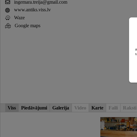
ingemara.treija@gmail.com
www.antiks.viss.lv
Waze
Google maps
a
s
Viss
Piedāvājumi
Galerija
Video
Karte
Faili
Raksti