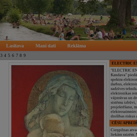
Lasītava
Mani dati
Reklāma
3
4
5
6
7
8
9
ELECTRIC 
"ELECTRIC E
Kandava" piedā
spektra elektro
darbus, elektroi
sadzīves tehnik
elektronikas re
vājstrāvas un d
sistēmu izbūvi, 
projektēšanu, 
elektrosaimniec
drošības riskus
CĒSU APBED
Cieņpilnas atva
liekām raizēm.