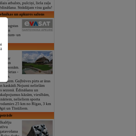
lais atbalsts, pulciņi, liela zaļa
x ēdināšana. Strādājam visu gadu!
ehnikas un apkures salons
nais
s ir augstas
āras un
as mazum- un
ība.
ai
ja
šā
ņi
āju ar
āzām un
46 personām.
guļvietas -
vietas.
ātajiem. Guļbūves pirts ar āras
ns kaskādi.Nojumi nelielām
as sezonā. Ēdināšanu un
akalpojumus kāzām, viesībām,
nāriem, nelieliem sporta
odamies 25 km no Rīgas, 3 km
Ogri un Tīnūžiem.
pstrāde
lkalēju
atīvu
gatavošana
 Roku darbs,