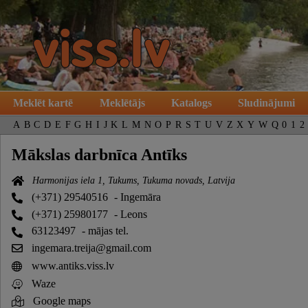
Meklēt kartē
Meklētājs
Katalogs
Sludinājumi
A
B
C
D
E
F
G
H
I
J
K
L
M
N
O
P
R
S
T
U
V
Z
X
Y
W
Q
0
1
2
Mākslas darbnīca Antīks
Harmonijas iela 1, Tukums, Tukuma novads, Latvija
(+371) 29540516
- Ingemāra
(+371) 25980177
- Leons
63123497
- mājas tel.
ingemara.treija@gmail.com
www.antiks.viss.lv
Waze
Google maps