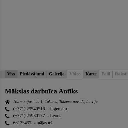
Viss
Piedāvājumi
Galerija
Video
Karte
Faili
Raksti
Mākslas darbnīca Antīks
Harmonijas iela 1, Tukums, Tukuma novads, Latvija
(+371) 29540516
- Ingemāra
(+371) 25980177
- Leons
63123497
- mājas tel.