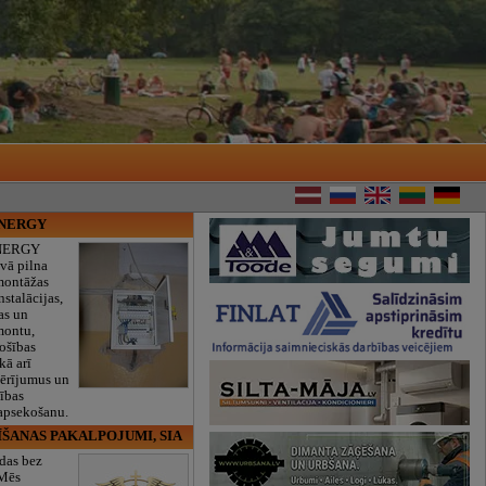
ENERGY
NERGY
vā pilna
montāžas
nstalācijas,
as un
montu,
rošības
kā arī
mērījumus un
ības
 apsekošanu.
ĪŠANAS PAKALPOJUMI, SIA
das bez
 Mēs