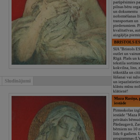
parūpēsimies p
pilnas bēru org
un dokumentu
noformēšanas l
transportam un
piederumiem. Pi
kvalitatīvas, au
aizgājēja piemi
BRISTOLS ES
SIA "Bristols 
outlet un vairu
Rīgā. Plašs un k
tekstila sortime
kokvilna, lins, z
trikotāža un ci
šūšanai vai ražo
Sludinājumi
un iepazīstietie
klāstu mūsu nol
klātienē!
Maza Rasiņa, p
iestāde
Pirmsskolas izg
iestāde “Maza 
privātais bērnu
Pārdaugavā, Za
bērniem no 10
līdz 6 gadiem. 
programmas (L