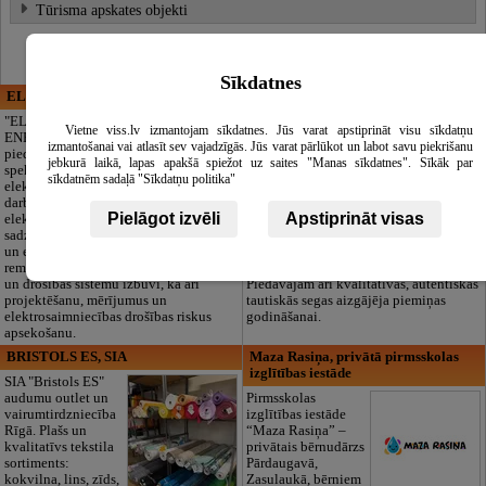
Tūrisma apskates objekti
Sīkdatnes
ELECTRIC ENERGY
CĒSU APBEDĪŠANAS
PAKALPOJUMI, SIA
"ELECTRIC
Vietne viss.lv izmantojam sīkdatnes. Jūs varat apstiprināt visu sīkdatņu
ENERGY Kandava"
Cieņpilnas atvadas
izmantošanai vai atlasīt sev vajadzīgās. Jūs varat pārlūkot un labot savu piekrišanu
piedāvā pilna
bez liekām raizēm.
jebkurā laikā, lapas apakšā spiežot uz saites "Manas sīkdatnes". Sīkāk par
spektra
Mēs parūpēsimies
sīkdatnēm sadaļā "Sīkdatņu politika"
elektromontāžas
par visu — no
darbus,
pilnas bēru
Pielāgot izvēli
Apstiprināt visas
elektroinstalācijas,
organizēšanas un
sadzīves tehnikas
dokumentu
un elektronikas
noformēšanas līdz transportam un
remontu, vājstrāvas
piederumiem. Pieejami 24/7.
un drošības sistēmu izbūvi, kā arī
Piedāvājam arī kvalitatīvas, autentiskas
projektēšanu, mērījumus un
tautiskās segas aizgājēja piemiņas
elektrosaimniecības drošības riskus
godināšanai.
apsekošanu.
BRISTOLS ES, SIA
Maza Rasiņa, privātā pirmsskolas
izglītības iestāde
SIA "Bristols ES"
audumu outlet un
Pirmsskolas
vairumtirdzniecība
izglītības iestāde
Rīgā. Plašs un
“Maza Rasiņa” –
kvalitatīvs tekstila
privātais bērnudārzs
sortiments:
Pārdaugavā,
kokvilna, lins, zīds,
Zasulaukā, bērniem