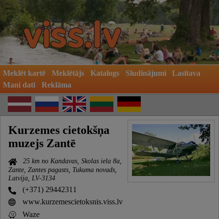
Meklēt kartē
Meklētājs
Katalogs
Sludinājumi
Lasītava
Mani dati
Reklāma
Kurzemes cietokšņa
muzejs Zantē
25 km no Kandavas, Skolas iela 8a,
Zante, Zantes pagasts, Tukuma novads,
Latvija, LV-3134
(+371) 29442311
www.kurzemescietoksnis.viss.lv
Waze