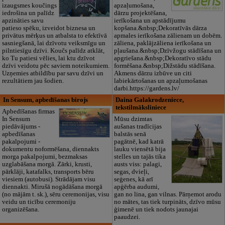
izaugsmes koučings
apzaļumošana,
iedrošina un palīdz
dārzu projektēšana,
apzināties savu
ierīkošana un apstādījumu
patieso spēku, izveidot biznesa un
kopšana.&nbsp;Dekoratīvās dārza
privātus mērķus un atbalsta to efektīvā
apmales ierīkošana zālienam un dobēm.
sasniegšanā, lai dzīvotu veiksmīgu un
zāliena, paklājzāliena ierīkošana un
pilntiesīgu dzīvi. Koučs palīdz atklāt,
pļaušana.&nbsp;Dzīvžogu stādīšana un
ko Tu patiesi vēlies, lai ktu dzīvot
apgriešana.&nbsp;Dekoratīvo stādu
dzīvi veidotu pēc saviem noteikumiem.
formēšana.&nbsp;Dižstādu stādīšana.
Uzņemies atbildību par savu dzīvi un
Akmens dārzu izbūve un citi
rezultātiem jau šodien.
labiekārtošanas un apzaļumošanas
darbi.https://gardens.lv/
In Sensum, apbedīšanas birojs
Daina Galakrodzeniece,
tekstilmāksliniece
Apbedīšanas firmas
In Sensum
Mūsu dzimtas
piedāvājums -
aušanas tradīcijas
apbedīšanas
balstās senā
pakalpojumi -
pagātnē, kad katrā
dokumentu noformēšana, diennakts
lauku viensētā bija
morga pakalpojumi, bezmaksas
stelles un tajās tika
uzglabāšana morgā. Zārki, krusti,
austs viss: palagi,
pārklāji, katafalks, transports bēru
segas, dvieļi,
viesiem (autobusi). Strādājam visu
seģenes, kā arī
diennakti. Mirušā nogādāšana morgā
apģērba audumi,
(no mājām t. sk.), sēru ceremonijas, visu
gan no lina, gan vilnas. Pārņemot arodu
veidu un ticību ceremoniju
no mātes, tas tiek turpināts, dzīvo mūsu
organizēšana.
ģimenē un tiek nodots jaunajai
paaudzei.