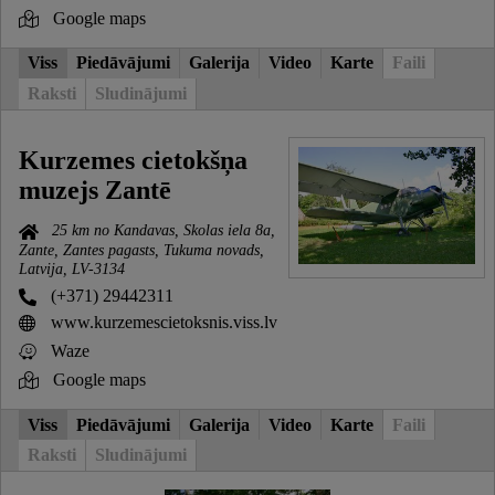
Google maps
Viss
Piedāvājumi
Galerija
Video
Karte
Faili
Raksti
Sludinājumi
Kurzemes cietokšņa
muzejs Zantē
25 km no Kandavas, Skolas iela 8a,
Zante, Zantes pagasts, Tukuma novads,
Latvija, LV-3134
(+371) 29442311
www.kurzemescietoksnis.viss.lv
Waze
Google maps
Viss
Piedāvājumi
Galerija
Video
Karte
Faili
Raksti
Sludinājumi