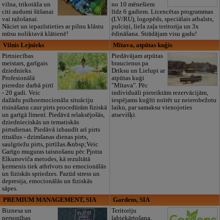
vilna, trikotāža un
no 10 mēnešiem
citi audumi šūšanai
līdz 6 gadiem. Licencētas programmas
vai ražošanai.
(LV/RU), logopēds, speciālais atbalsts,
Nāciet un iepazīstieties ar pilnu klāstu
pulciņi, liela zaļa teritorija un 3x
mūsu noliktavā klātienē!
ēdināšana. Strādājam visu gadu!
Vilnis Lejnieks
Mītava, atpūtas kuģis
Pirtniecības
Piedāvājam atpūtas
meistars, garīgais
braucienus pa
dziednieks.
Driksu un Lielupi ar
Profesionālā
atpūtas kuģi
pieredze darbā pirtī
"Mītava". Pēc
- 20 gadi. Veic
individuāli pieteiktām rezervācijām,
dažādu psihoemocionālu situāciju
iespējams kuģīti noīrēt uz neierobežotu
risināšanu caur pirts procedūrām fiziskā
laiku, par samaksu vienojoties
un garīgā līmenī. Piedāvā relaksējošās,
atsevišķi.
dziednieciskās un tematiskās
pirtsdienas. Piedāvā izbaudīt arī pirts
rituālus - dzimšanas dienas pirts,
saulgriežu pirts, pirtīžas.&nbsp;Veic
Garīgo muguras taisnošanu pēc Pjotra
Elkunoviča metodes, kā rezultātā
ķermenis tiek atbrīvots no emocionālās
un fiziskās spriedzes. Pazūd stress un
depresija, emocionālās un fiziskās
sāpes.
PREMIUM MANAGEMENT, SIA
Gardens, SIA
Biznesa un
Teritoriju
personības
labiekārtošana,