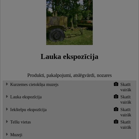
Lauka ekspozīcija
Produkti, pakalpojumi, atslēgvārdi, nozares
Kurzemes cietokšņa muzejs
Skatīt
vairāk
Lauka ekspozīcija
Skatīt
vairāk
Iekštelpu ekspozīcija
Skatīt
vairāk
Telšu vietas
Skatīt
vairāk
Muzeji