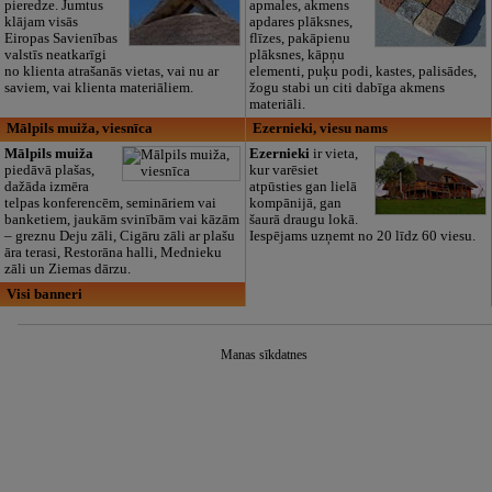
pieredze. Jumtus
apmales, akmens
klājam visās
apdares plāksnes,
Eiropas Savienības
flīzes, pakāpienu
valstīs neatkarīgi
plāksnes, kāpņu
no klienta atrašanās vietas, vai nu ar
elementi, puķu podi, kastes, palisādes,
saviem, vai klienta materiāliem.
žogu stabi un citi dabīga akmens
materiāli.
Mālpils muiža, viesnīca
Ezernieki, viesu nams
Mālpils muiža
Ezernieki
ir vieta,
piedāvā plašas,
kur varēsiet
dažāda izmēra
atpūsties gan lielā
telpas konferencēm, semināriem vai
kompānijā, gan
banketiem, jaukām svinībām vai kāzām
šaurā draugu lokā.
– greznu Deju zāli, Cigāru zāli ar plašu
Iespējams uzņemt no 20 līdz 60 viesu.
āra terasi, Restorāna halli, Mednieku
zāli un Ziemas dārzu.
Visi banneri
Manas sīkdatnes