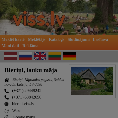
Meklēt kartē
Meklētājs
Katalogs
Sludinājumi
Lasītava
Mani dati
Reklāma
Bieriņi, lauku māja
Bieriņi, Nīgrandes pagasts, Saldus
novads, Latvija, LV-3898
(+371) 29449245
(+371) 63842656
bierini.viss.lv
Waze
Google maps