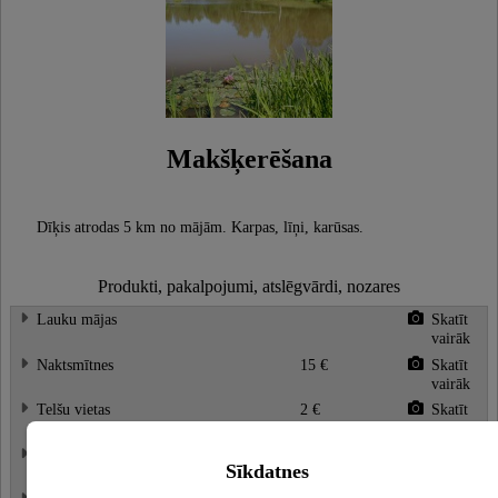
Makšķerēšana
Dīķis atrodas 5 km no mājām. Karpas, līņi, karūsas.
Produkti, pakalpojumi, atslēgvārdi, nozares
Lauku mājas
Skatīt
vairāk
Naktsmītnes
15 €
Skatīt
vairāk
Telšu vietas
2 €
Skatīt
vairāk
Makšķerēšana
Skatīt
Sīkdatnes
vairāk