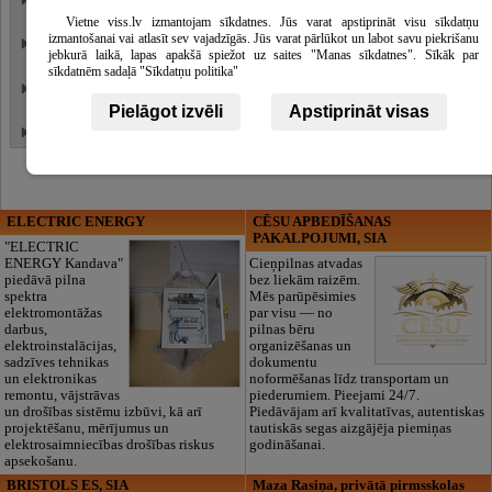
Medību trofeju kolekcijas
Skatīt
vairāk
Vietne viss.lv izmantojam sīkdatnes. Jūs varat apstiprināt visu sīkdatņu
izmantošanai vai atlasīt sev vajadzīgās. Jūs varat pārlūkot un labot savu piekrišanu
Fazāni
Skatīt
jebkurā laikā, lapas apakšā spiežot uz saites "Manas sīkdatnes". Sīkāk par
vairāk
sīkdatnēm sadaļā "Sīkdatņu politika"
Mājdzīvnieki apskatei
Skatīt
vairāk
Pielāgot izvēli
Apstiprināt visas
Pirtis
ELECTRIC ENERGY
CĒSU APBEDĪŠANAS
PAKALPOJUMI, SIA
"ELECTRIC
ENERGY Kandava"
Cieņpilnas atvadas
piedāvā pilna
bez liekām raizēm.
spektra
Mēs parūpēsimies
elektromontāžas
par visu — no
darbus,
pilnas bēru
elektroinstalācijas,
organizēšanas un
sadzīves tehnikas
dokumentu
un elektronikas
noformēšanas līdz transportam un
remontu, vājstrāvas
piederumiem. Pieejami 24/7.
un drošības sistēmu izbūvi, kā arī
Piedāvājam arī kvalitatīvas, autentiskas
projektēšanu, mērījumus un
tautiskās segas aizgājēja piemiņas
elektrosaimniecības drošības riskus
godināšanai.
apsekošanu.
BRISTOLS ES, SIA
Maza Rasiņa, privātā pirmsskolas