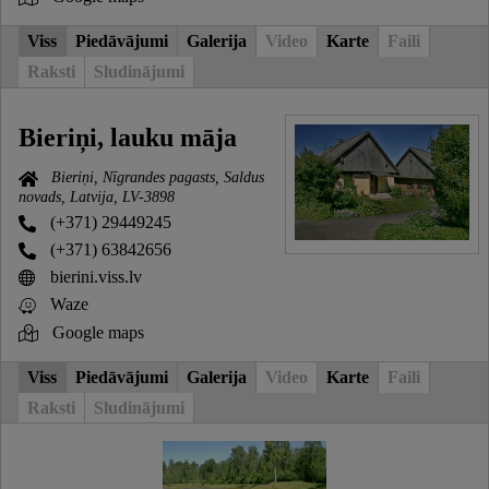
Viss
Piedāvājumi
Galerija
Video
Karte
Faili
Raksti
Sludinājumi
Bieriņi, lauku māja
Bieriņi, Nīgrandes pagasts, Saldus
novads, Latvija, LV-3898
(+371) 29449245
(+371) 63842656
bierini.viss.lv
Waze
Google maps
Viss
Piedāvājumi
Galerija
Video
Karte
Faili
Raksti
Sludinājumi