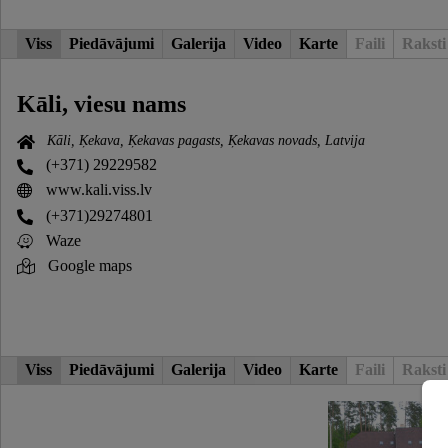
Viss
Piedāvājumi
Galerija
Video
Karte
Faili
Raksti
Kāli, viesu nams
Kāli, Ķekava, Ķekavas pagasts, Ķekavas novads, Latvija
(+371) 29229582
www.kali.viss.lv
(+371)29274801
Waze
Google maps
Viss
Piedāvājumi
Galerija
Video
Karte
Faili
Raksti