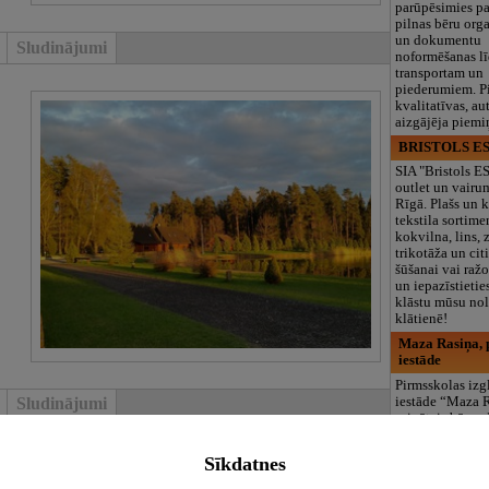
parūpēsimies p
pilnas bēru org
un dokumentu
Sludinājumi
noformēšanas l
transportam un
piederumiem. Pi
kvalitatīvas, au
aizgājēja piemi
BRISTOLS ES
SIA "Bristols 
outlet un vairu
Rīgā. Plašs un k
tekstila sortime
kokvilna, lins, z
trikotāža un ci
šūšanai vai ražo
un iepazīstietie
klāstu mūsu nol
klātienē!
Maza Rasiņa, p
iestāde
Pirmsskolas izg
iestāde “Maza 
Sludinājumi
privātais bērnu
Pārdaugavā, Za
bērniem no 10
Sīkdatnes
līdz 6 gadiem. 
programmas (L