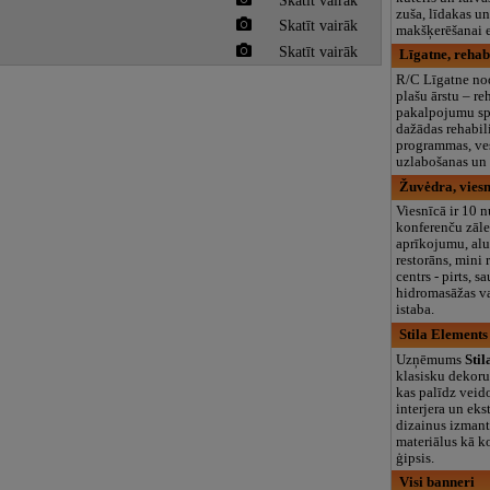
zuša, līdakas u
Skatīt vairāk
makšķerēšanai ez
Skatīt vairāk
Līgatne, rehabi
R/C Līgatne no
plašu ārstu – re
pakalpojumu sp
dažādas rehabili
programmas, ve
uzlabošanas un
Žuvėdra, viesn
Viesnīcā ir 10 
konferenču zāle
aprīkojumu, alu
restorāns, mini 
centrs - pirts, s
hidromasāžas va
istaba.
Stila Elements
Uzņēmums
Sti
klasisku dekoru
kas palīdz veid
interjera un eks
dizainus izmant
materiālus kā k
ģipsis.
Visi banneri