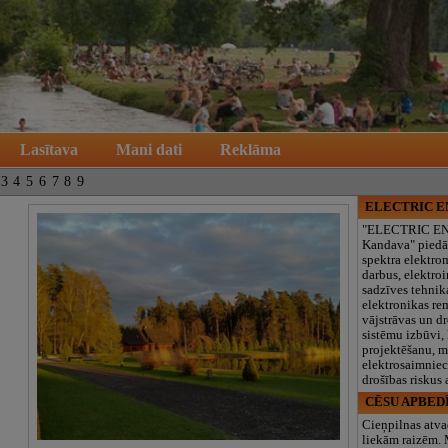
Lasītava
Mani dati
Reklāma
3
4
5
6
7
8
9
ELECTRIC 
"ELECTRIC E
Kandava" piedā
spektra elektro
darbus, elektroi
sadzīves tehnik
elektronikas re
vājstrāvas un d
sistēmu izbūvi, 
projektēšanu, 
elektrosaimniec
drošības riskus
CĒSU APBED
Cieņpilnas atva
liekām raizēm.