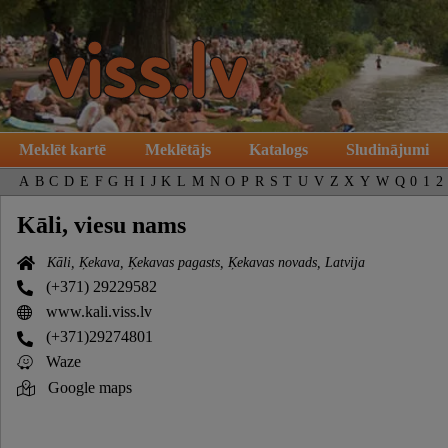
Meklēt kartē
Meklētājs
Katalogs
Sludinājumi
A
B
C
D
E
F
G
H
I
J
K
L
M
N
O
P
R
S
T
U
V
Z
X
Y
W
Q
0
1
2
Kāli, viesu nams
Kāli, Ķekava, Ķekavas pagasts, Ķekavas novads, Latvija
(+371) 29229582
www.kali.viss.lv
(+371)29274801
Waze
Google maps