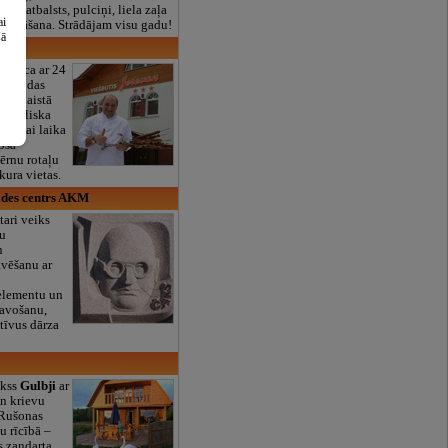
lais atbalsts, pulciņi, liela zaļa
ai
x ēdināšana. Strādājam visu gadu!
šā
īca
iesnīca ar 24
a
atrodas
as, skaistā
ir lieliska
 jaukai laika
oša
bērnu rotaļu
ura vietas.
des centrs AKM
tari veiks
ļu
n
avēšanu ar
 elementu un
tavošanu,
tīvus dārza
ekss
Gulbji
ar
n krievu
 Rušonas
su rīcībā –
s zandarta,