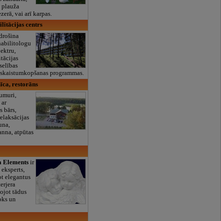
n plauža
erā, vai arī karpas.
litācijas centrs
drošina
habilitologu
ektru,
tācijas
selības
 skaistumkopšanas programmas.
īca, restorāns
numuri,
 ar
s bārs,
relaksācijas
auna,
nna, atpūtas
la Elements
ir
 eksperts,
ot elegantus
terjera
ojot tādus
oks un