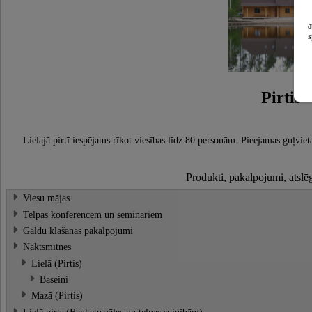
a
s
Pirtis
Lielajā pirtī iespējams rīkot viesības līdz 80 personām. Pieejamas guļvie
Produkti, pakalpojumi, atslē
Viesu mājas
Telpas konferencēm un semināriem
Galdu klāšanas pakalpojumi
Naktsmītnes
Lielā (Pirtis)
Baseini
Mazā (Pirtis)
Lielā pirts (Banketu zāles un telpas svinībām)