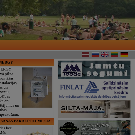
ENERGY
NERGY
vā pilna
montāžas
nstalācijas,
as un
montu,
rošības
kā arī
mērījumus un
ības
 apsekošanu.
ĪŠANAS PAKALPOJUMI, SIA
das bez
 Mēs