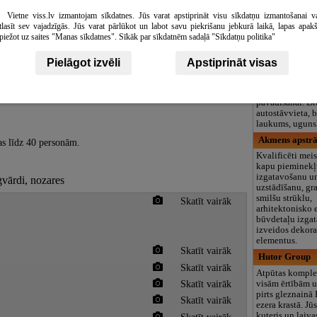
logopēds, speciā
Vietne viss.lv izmantojam sīkdatnes. Jūs varat apstiprināt visu sīkdatņu izmantošanai v
teritorija un 3
tlasīt sev vajadzīgās. Jūs varat pārlūkot un labot savu piekrišanu jebkurā laikā, lapas apak
Jerevan, viesn
piežot uz saites "Manas sīkdatnes". Sīkāk par sīkdatnēm sadaļā "Sīkdatņu politika"
Trīs zvaigžņu v
vietām
Erevān
Pielāgot izvēli
Apstiprināt visas
netālu no pilsēt
mežu ielokā. Šī 
vieta atpūtai un
pavadīšanai. Dr
autostāvvieta, 
laukums, ugunsk
Akmens apstrā
tas līdz 40 personām.
Kvalificēti meis
kapu pieminek
izgatavošanu u
gvārdi, nozares
uzstādīšanu, gr
smilšu strūklu,
Skatīt vairāk
arhitektonisko
būvdetaļu izga
izveidos dekora
elementus.
Skatīt vairāk
Hutor Group
Skatīt vairāk
Atpūtas kompl
Skatīt vairāk
visām ērtībām u
pirts gleznainā
Skatīt vairāk
ezera krastā. Jū
kuteris un laiva
Skatīt vairāk