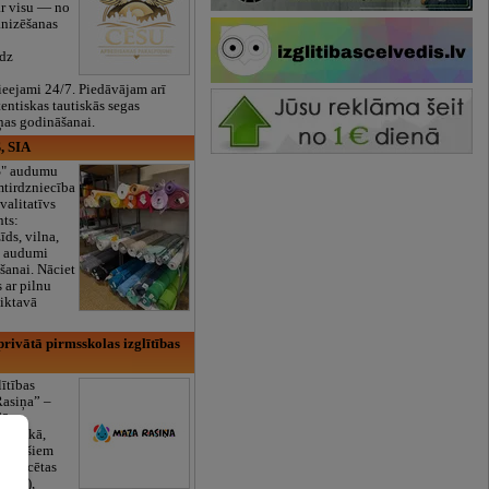
ar visu — no
anizēšanas
īdz
eejami 24/7. Piedāvājam arī
tentiskas tautiskās segas
ņas godināšanai.
, SIA
ES" audumu
mtirdzniecība
valitatīvs
nts:
īds, vilna,
ti audumi
šanai. Nāciet
s ar pilnu
iktavā
rivātā pirmsskolas izglītības
lītības
Rasiņa” –
dārzs
sulaukā,
 mēnešiem
Licencētas
V/RU),