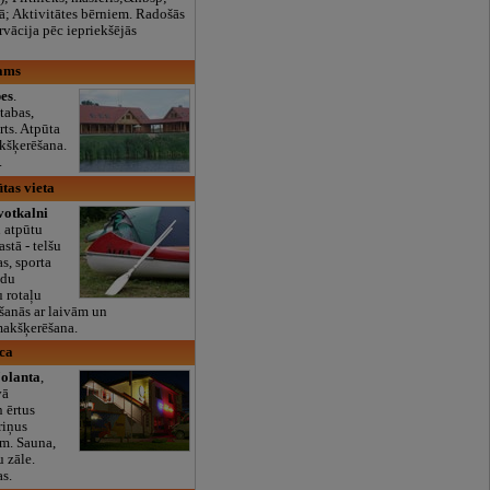
ā; Aktivitātes bērniem. Radošās
rvācija pēc iepriekšējās
nams
es
.
tabas,
rts. Atpūta
kšķerēšana.
.
tas vieta
votkalni
u atpūtu
stā - telšu
s, sporta
ādu
u rotaļu
šanās ar laivām un
makšķerēšana.
īca
Jolanta
,
vā
 ērtus
riņus
m. Sauna,
u zāle.
s.