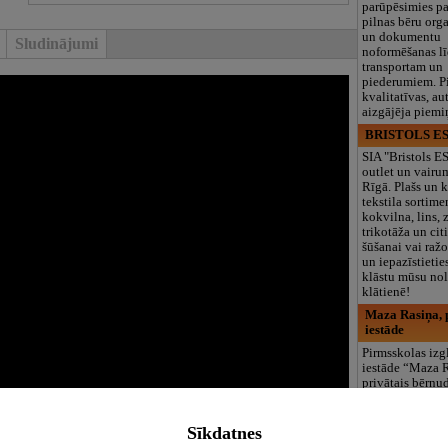
parūpēsimies p
pilnas bēru org
un dokumentu
Sludinājumi
noformēšanas l
transportam un
piederumiem. Pi
kvalitatīvas, au
aizgājēja piemi
BRISTOLS ES
SIA "Bristols 
outlet un vairu
Rīgā. Plašs un k
tekstila sortime
kokvilna, lins, z
trikotāža un ci
šūšanai vai ražo
un iepazīstietie
klāstu mūsu nol
klātienē!
Maza Rasiņa, p
iestāde
Pirmsskolas izg
iestāde “Maza 
privātais bērnu
Pārdaugavā, Za
bērniem no 10
līdz 6 gadiem. 
Sīkdatnes
programmas (L