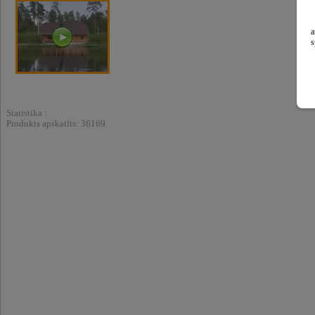
a
s
Statistika :
Produkts apskatīts: 36169