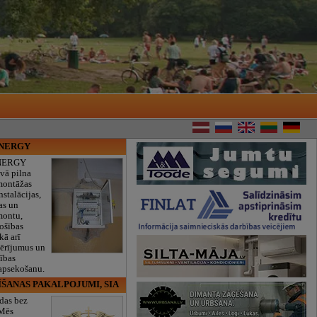
ENERGY
NERGY
vā pilna
montāžas
nstalācijas,
as un
montu,
rošības
kā arī
mērījumus un
ības
 apsekošanu.
ĪŠANAS PAKALPOJUMI, SIA
das bez
 Mēs