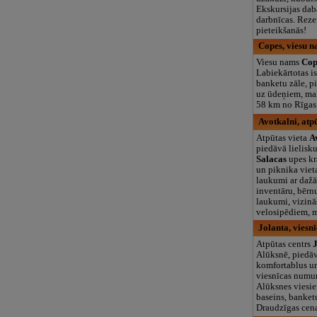
Ekskursijas dab
darbnīcas. Reze
pieteikšanās!
Copes, viesu 
Viesu nams
Cop
Labiekārtotas is
banketu zāle, pi
uz ūdeņiem, ma
58 km no Rīgas
Avotkalni, atpū
Atpūtas vieta
A
piedāvā lielisk
Salacas
upes kra
un piknika vieta
laukumi ar daž
inventāru, bērn
laukumi, vizinā
velosipēdiem, 
Jolanta, viesn
Atpūtas centrs
Alūksnē, piedā
komfortablus un
viesnīcas numu
Alūksnes viesie
baseins, banket
Draudzīgas cena