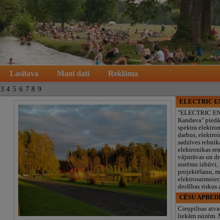
Lasītava
Mani dati
Reklāma
3
4
5
6
7
8
9
ELECTRIC 
"ELECTRIC E
Kandava" piedā
spektra elektro
darbus, elektroi
sadzīves tehnik
elektronikas re
vājstrāvas un d
sistēmu izbūvi, 
projektēšanu, 
elektrosaimniec
drošības riskus
CĒSU APBED
Cieņpilnas atva
liekām raizēm.