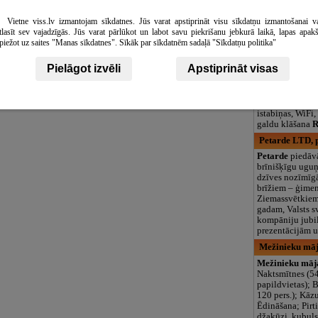
logopēds, speciā
teritorija un 3
Vietne viss.lv izmantojam sīkdatnes. Jūs varat apstiprināt visu sīkdatņu izmantošanai v
tlasīt sev vajadzīgās. Jūs varat pārlūkot un labot savu piekrišanu jebkurā laikā, lapas apak
Eglieni, viesu
piežot uz saites "Manas sīkdatnes". Sīkāk par sīkdatnēm sadaļā "Sīkdatņu politika"
Viesu nams un k
Eglieni
" aicina
Pielāgot izvēli
Apstiprināt visas
pavadīt laiku , 
veselīgu atpūtu
paēst &nbsp;vi
garumā. Labiekā
istabiņas, WiFi,
galdu klāšana
R
Petarde LTD, 
Petarde
piedāvā
brīnišķīgu ugu
dzīves nozīmīg
brīžiem – ģimen
Ziemassvētkiem
gadam, Valsts s
kompāniju jubi
prezentācijām u
Mežinieku māj
Mežinieku māj
Naktsmītnes (54
papildvietas); B
120 pers.); Kāzu
Ēdināšana; Pirti
džakūzi, kubuls