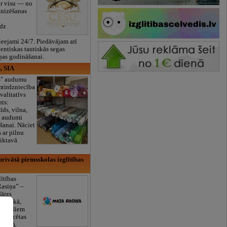
ar visu — no
anizēšanas
īdz
eejami 24/7. Piedāvājam arī
tentiskas tautiskās segas
ņas godināšanai.
, SIA
ES" audumu
mtirdzniecība
valitatīvs
nts:
īds, vilna,
ti audumi
šanai. Nāciet
s ar pilnu
iktavā
rivātā pirmsskolas izglītības
lītības
Rasiņa” –
dārzs
sulaukā,
 mēnešiem
Licencētas
V/RU),