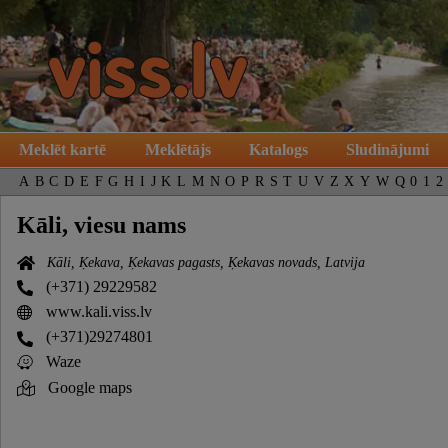
Meklēt kartē
Meklētājs
Katalogs
Sludinājumi
A
B
C
D
E
F
G
H
I
J
K
L
M
N
O
P
R
S
T
U
V
Z
X
Y
W
Q
0
1
2
Kāli, viesu nams
Kāli, Ķekava, Ķekavas pagasts, Ķekavas novads, Latvija
(+371) 29229582
www.kali.viss.lv
(+371)29274801
Waze
Google maps