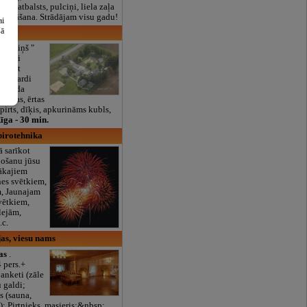
lais atbalsts, pulciņi, liela zaļa
x ēdināšana. Strādājam visu gadu!
ai
šā
 māja
rodziņš "
 jauki
baudīt
 un gardi
sa gada
rtotas, ērtas
 pirts, dīķis, apkurināms kubls,
īga - 30 min.
pirotehnika
 sarīkot
ņošanu jūsu
ākajiem
es svētkiem,
, Jaunajam
vētkiem,
lejām,
.c.
as, viesu nams
as
.
 pers.+
anketi (zāle
 galdi;
s (sauna,
); Pirtnieks, masieris;&nbsp;