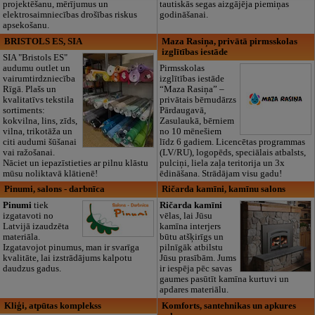
projektēšanu, mērījumus un
tautiskās segas aizgājēja piemiņas
elektrosaimniecības drošības riskus
godināšanai.
apsekošanu.
BRISTOLS ES, SIA
Maza Rasiņa, privātā pirmsskolas
izglītības iestāde
SIA "Bristols ES"
audumu outlet un
Pirmsskolas
vairumtirdzniecība
izglītības iestāde
Rīgā. Plašs un
“Maza Rasiņa” –
kvalitatīvs tekstila
privātais bērnudārzs
sortiments:
Pārdaugavā,
kokvilna, lins, zīds,
Zasulaukā, bērniem
vilna, trikotāža un
no 10 mēnešiem
citi audumi šūšanai
līdz 6 gadiem. Licencētas programmas
vai ražošanai.
(LV/RU), logopēds, speciālais atbalsts,
Nāciet un iepazīstieties ar pilnu klāstu
pulciņi, liela zaļa teritorija un 3x
mūsu noliktavā klātienē!
ēdināšana. Strādājam visu gadu!
Pinumi, salons - darbnīca
Ričarda kamīni, kamīnu salons
Pinumi
tiek
Ričarda kamīni
izgatavoti no
vēlas, lai Jūsu
Latvijā izaudzēta
kamīna interjers
materiāla.
būtu atšķirīgs un
Izgatavojot pinumus, man ir svarīga
pilnīgāk atbilstu
kvalitāte, lai izstrādājums kalpotu
Jūsu prasībām. Jums
daudzus gadus.
ir iespēja pēc savas
gaumes pasūtīt kamīna kurtuvi un
apdares materiālu.
Kliģi, atpūtas komplekss
Komforts, santehnikas un apkures