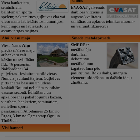
salons
Vieta banketiem,
semināriem,
EVA-SAT
galvenais
ballītēm un sporta
darbības virziens ir
spēlēm; naktsmītnes guļbūves ēkā vai
augstas kvalitātes
viesu nama labiekārtotos numuriņos;
sanitāras un apkures tehnikas mazum-
kempingos un labiekārtotās
un vairumtirdzniecība.
astoņvietīgās mājiņās
Aļņi, viesu māja
Smēde, metālapstrāde
Aļņi
SMĒDE
ir
Viesu Nams
metālkalēju
piedāvā:Viesu māju
darbnīca,
ar banketu zāli
dekoratīvu
kāzām un svinībām
metālkalumu
līdz 46 personām.
izgatavošana pēc
Nakšņošanai 34
pasūtījuma. Roku darbs, interjera
guļvietas - ieskaitot papildvietas.
elementu skicēšana un dažādu ideju
Numurs jaunlaulātajiem. Guļbūves
zīmēšanu.
pirts ar āras baseinu un ūdens
kaskādi.Nojumi nelielām svinībām
vasaras sezonā. Ēdināšanu un
apkalpošanas pakalpojumus kāzām,
viesībām, banketiem, semināriem,
nelieliem sporta
pasākumiem.Atrodamies 25 km no
Rīgas, 3 km no Ogres starp Ogri un
Tīnūžiem.
Visi banneri