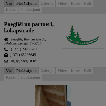
Viss
Piedāvājumi
Galerija
Video
Karte
Faili
Raksti
Sludinājumi
Paeglīši un partneri,
kokapstrāde
Paegliši, Brīvības iela 2d,
Jēkabpils, Latvija, LV-5201
(+371) 29285781
(+371) 65236645
ugis@paeglisi.lv
Viss
Piedāvājumi
Galerija
Video
Karte
Faili
Raksti
Sludinājumi