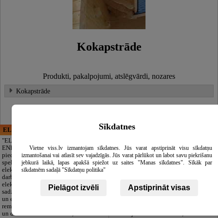
Kokapstrāde
Produkti, pakalpojumi, atslēgvārdi, nozares
Kokapstrāde
Sīkdatnes
ELECTRIC ENERGY
CĒSU APBEDĪŠANAS
PAKALPOJUMI, SIA
"ELECTRIC
ENERGY Kandava"
Cieņpilnas atvadas
Vietne viss.lv izmantojam sīkdatnes. Jūs varat apstiprināt visu sīkdatņu
piedāvā pilna
bez liekām raizēm.
izmantošanai vai atlasīt sev vajadzīgās. Jūs varat pārlūkot un labot savu piekrišanu
spektra
Mēs parūpēsimies
jebkurā laikā, lapas apakšā spiežot uz saites "Manas sīkdatnes". Sīkāk par
elektromontāžas
par visu — no
sīkdatnēm sadaļā "Sīkdatņu politika"
darbus,
pilnas bēru
elektroinstalācijas,
organizēšanas un
Pielāgot izvēli
Apstiprināt visas
sadzīves tehnikas
dokumentu
un elektronikas
noformēšanas līdz transportam un
remontu, vājstrāvas
piederumiem. Pieejami 24/7.
un drošības sistēmu izbūvi, kā arī
Piedāvājam arī kvalitatīvas, autentiskas