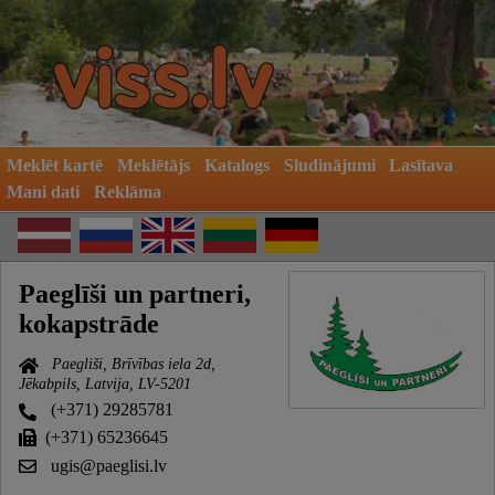
Meklēt kartē
Meklētājs
Katalogs
Sludinājumi
Lasītava
Mani dati
Reklāma
Paeglīši un partneri,
kokapstrāde
Paegliši, Brīvības iela 2d,
Jēkabpils, Latvija, LV-5201
(+371) 29285781
(+371) 65236645
ugis@paeglisi.lv