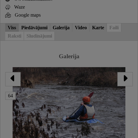
Waze
Google maps
Viss
Piedāvājumi
Galerija
Video
Karte
Faili
Raksti
Sludinājumi
Galerija
64