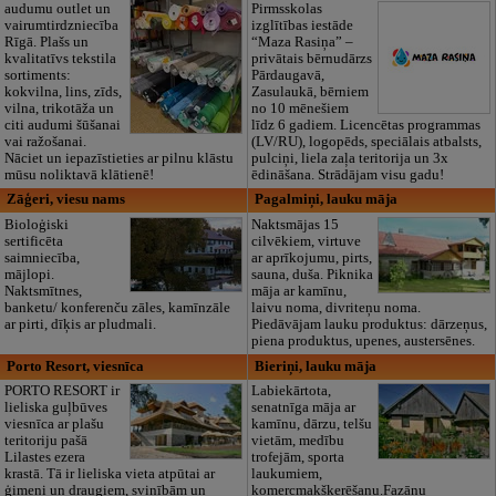
audumu outlet un
Pirmsskolas
vairumtirdzniecība
izglītības iestāde
Rīgā. Plašs un
“Maza Rasiņa” –
kvalitatīvs tekstila
privātais bērnudārzs
sortiments:
Pārdaugavā,
kokvilna, lins, zīds,
Zasulaukā, bērniem
vilna, trikotāža un
no 10 mēnešiem
citi audumi šūšanai
līdz 6 gadiem. Licencētas programmas
vai ražošanai.
(LV/RU), logopēds, speciālais atbalsts,
Nāciet un iepazīstieties ar pilnu klāstu
pulciņi, liela zaļa teritorija un 3x
mūsu noliktavā klātienē!
ēdināšana. Strādājam visu gadu!
Zāģeri, viesu nams
Pagalmiņi, lauku māja
Bioloģiski
Naktsmājas 15
sertificēta
cilvēkiem, virtuve
saimniecība,
ar aprīkojumu, pirts,
mājlopi.
sauna, duša. Piknika
Naktsmītnes,
māja ar kamīnu,
banketu/ konferenču zāles, kamīnzāle
laivu noma, divriteņu noma.
ar pirti, dīķis ar pludmali.
Piedāvājam lauku produktus: dārzeņus,
piena produktus, upenes, austersēnes.
Porto Resort, viesnīca
Bieriņi, lauku māja
PORTO RESORT ir
Labiekārtota,
lieliska guļbūves
senatnīga māja ar
viesnīca ar plašu
kamīnu, dārzu, telšu
teritoriju pašā
vietām, medību
Lilastes ezera
trofejām, sporta
krastā. Tā ir lieliska vieta atpūtai ar
laukumiem,
ģimeni un draugiem, svinībām un
komercmakšķerēšanu.Fazānu