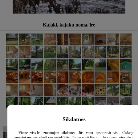
Kajaki, kajaku noma, īre
Sīkdatnes
Galerija
Vietne viss.lv izmantojam sīkdatnes. Jūs varat apstiprināt visu sīkdatņu
izmantošanai vai atlasīt sev vajadzīgās. Jūs varat pārlūkot un labot savu piekrišanu