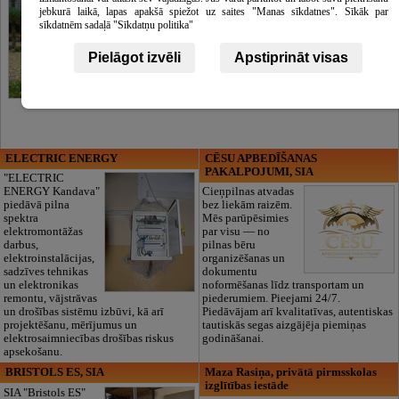
jebkurā laikā, lapas apakšā spiežot uz saites "Manas sīkdatnes". Sīkāk par
sīkdatnēm sadaļā "Sīkdatņu politika"
Pielāgot izvēli
Apstiprināt visas
ELECTRIC ENERGY
CĒSU APBEDĪŠANAS
PAKALPOJUMI, SIA
"ELECTRIC
ENERGY Kandava"
Cieņpilnas atvadas
piedāvā pilna
bez liekām raizēm.
spektra
Mēs parūpēsimies
elektromontāžas
par visu — no
darbus,
pilnas bēru
elektroinstalācijas,
organizēšanas un
sadzīves tehnikas
dokumentu
un elektronikas
noformēšanas līdz transportam un
remontu, vājstrāvas
piederumiem. Pieejami 24/7.
un drošības sistēmu izbūvi, kā arī
Piedāvājam arī kvalitatīvas, autentiskas
projektēšanu, mērījumus un
tautiskās segas aizgājēja piemiņas
elektrosaimniecības drošības riskus
godināšanai.
apsekošanu.
BRISTOLS ES, SIA
Maza Rasiņa, privātā pirmsskolas
izglītības iestāde
SIA "Bristols ES"