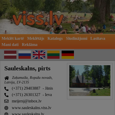
Meklēt kartē
Meklētājs
Katalogs
Sludinājumi
Lasītava
Mani dati
Reklāma
Sauleskalns, pirts
Zaķumuiža, Ropažu novads,
Latvija, LV-2135
(+371) 29403887
- Jānis
(+371) 26301327
- Ieva
meijersj@inbox.lv
www.sauleskalns.viss.lv
www.sauleskalns.lv