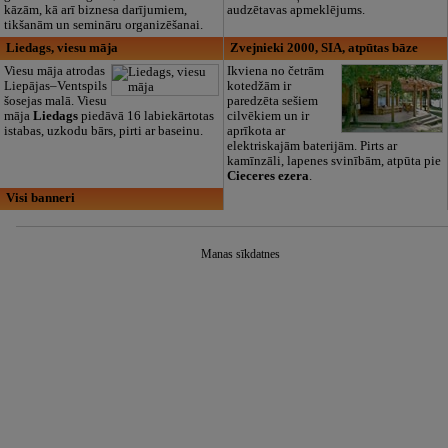
kāzām, kā arī biznesa darījumiem,
audzētavas apmeklējums.
tikšanām un semināru organizēšanai.
Liedags, viesu māja
Zvejnieki 2000, SIA, atpūtas bāze
Viesu māja atrodas
Ikviena no četrām
Liepājas–Ventspils
kotedžām ir
šosejas malā. Viesu
paredzēta sešiem
māja
Liedags
piedāvā 16 labiekārtotas
cilvēkiem un ir
istabas, uzkodu bārs, pirti ar baseinu.
aprīkota ar
elektriskajām baterijām. Pirts ar
kamīnzāli, lapenes svinībām, atpūta pie
Cieceres ezera
.
Visi banneri
Manas sīkdatnes