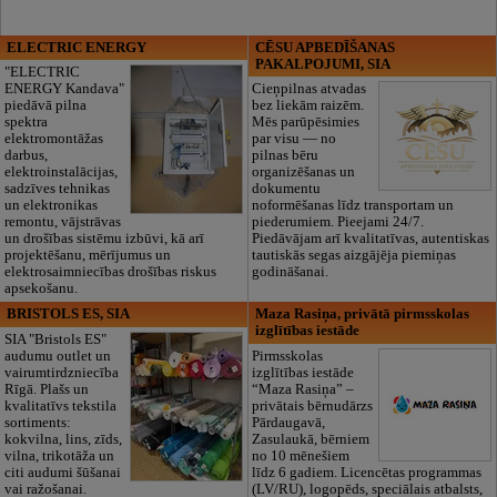
ELECTRIC ENERGY
CĒSU APBEDĪŠANAS
PAKALPOJUMI, SIA
"ELECTRIC
ENERGY Kandava"
Cieņpilnas atvadas
piedāvā pilna
bez liekām raizēm.
spektra
Mēs parūpēsimies
elektromontāžas
par visu — no
darbus,
pilnas bēru
elektroinstalācijas,
organizēšanas un
sadzīves tehnikas
dokumentu
un elektronikas
noformēšanas līdz transportam un
remontu, vājstrāvas
piederumiem. Pieejami 24/7.
un drošības sistēmu izbūvi, kā arī
Piedāvājam arī kvalitatīvas, autentiskas
projektēšanu, mērījumus un
tautiskās segas aizgājēja piemiņas
elektrosaimniecības drošības riskus
godināšanai.
apsekošanu.
BRISTOLS ES, SIA
Maza Rasiņa, privātā pirmsskolas
izglītības iestāde
SIA "Bristols ES"
audumu outlet un
Pirmsskolas
vairumtirdzniecība
izglītības iestāde
Rīgā. Plašs un
“Maza Rasiņa” –
kvalitatīvs tekstila
privātais bērnudārzs
sortiments:
Pārdaugavā,
kokvilna, lins, zīds,
Zasulaukā, bērniem
vilna, trikotāža un
no 10 mēnešiem
citi audumi šūšanai
līdz 6 gadiem. Licencētas programmas
vai ražošanai.
(LV/RU), logopēds, speciālais atbalsts,