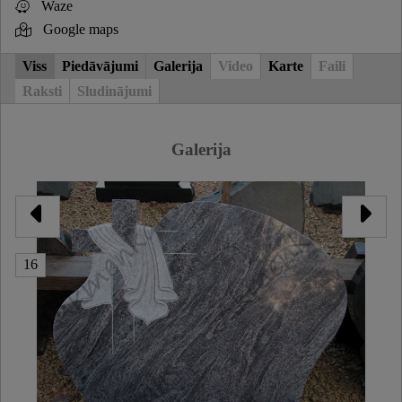
Waze
Google maps
Viss
Piedāvājumi
Galerija
Video
Karte
Faili
Raksti
Sludinājumi
Galerija
16