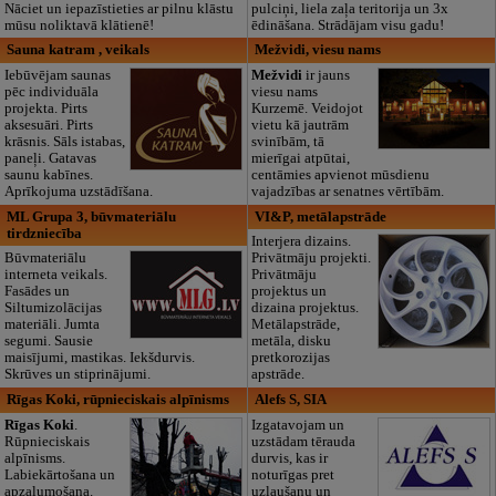
Nāciet un iepazīstieties ar pilnu klāstu
pulciņi, liela zaļa teritorija un 3x
mūsu noliktavā klātienē!
ēdināšana. Strādājam visu gadu!
Sauna katram , veikals
Mežvidi, viesu nams
Iebūvējam saunas
Mežvidi
ir jauns
pēc individuāla
viesu nams
projekta. Pirts
Kurzemē. Veidojot
aksesuāri. Pirts
vietu kā jautrām
krāsnis. Sāls istabas,
svinībām, tā
paneļi. Gatavas
mierīgai atpūtai,
saunu kabīnes.
centāmies apvienot mūsdienu
Aprīkojuma uzstādīšana.
vajadzības ar senatnes vērtībām.
ML Grupa 3, būvmateriālu
VI&P, metālapstrāde
tirdzniecība
Interjera dizains.
Būvmateriālu
Privātmāju projekti.
interneta veikals.
Privātmāju
Fasādes un
projektus un
Siltumizolācijas
dizaina projektus.
materiāli. Jumta
Metālapstrāde,
segumi. Sausie
metāla, disku
maisījumi, mastikas. Iekšdurvis.
pretkorozijas
Skrūves un stiprinājumi.
apstrāde.
Rīgas Koki, rūpnieciskais alpīnisms
Alefs S, SIA
Rīgas Koki
.
Izgatavojam un
Rūpnieciskais
uzstādam tērauda
alpīnisms.
durvis, kas ir
Labiekārtošana un
noturīgas pret
apzaļumošana.
uzlaušanu un