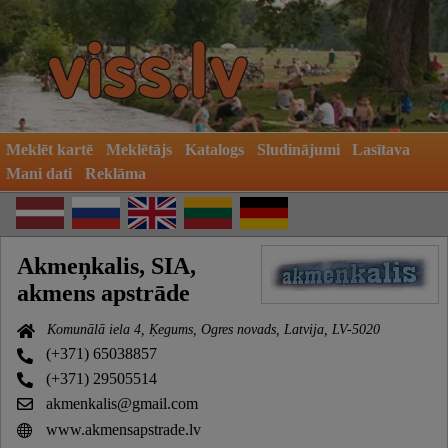
Meklēt kartē
Meklētājs
Katalogs
Sludinājumi
Lasītava
Mani dati
Reklāma
Akmeņkalis, SIA,
akmens apstrāde
Komunālā iela 4, Ķegums, Ogres novads, Latvija, LV-5020
(+371) 65038857
(+371) 29505514
akmenkalis@gmail.com
www.akmensapstrade.lv