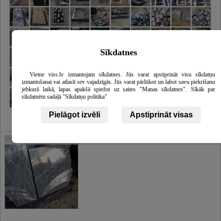
Sīkdatnes
Vietne viss.lv izmantojam sīkdatnes. Jūs varat apstiprināt visu sīkdatņu
izmantošanai vai atlasīt sev vajadzīgās. Jūs varat pārlūkot un labot savu piekrišanu
jebkurā laikā, lapas apakšā spiežot uz saites "Manas sīkdatnes". Sīkāk par
sīkdatnēm sadaļā "Sīkdatņu politika"
Pielāgot izvēli
Apstiprināt visas
Galerija