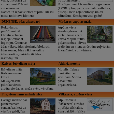
vilna, trikotāža un
no 10 mēnešiem
citi audumi šūšanai
līdz 6 gadiem. Licencētas programmas
vai ražošanai.
(LV/RU), logopēds, speciālais atbalsts,
Nāciet un iepazīstieties ar pilnu klāstu
pulciņi, liela zaļa teritorija un 3x
mūsu noliktavā klātienē!
ēdināšana. Strādājam visu gadu!
DUNENSE, ādas aksesuāri
Madaras, atpūtas māja
Roku darbs,
Atpūtas vieta
pasūtījumi pēc
atrodas gleznainā
klientu vēlmēm,
vietā Usmas ezera
iespēja iestrādāt
krastā Mājiņā ir trīs
logotipu. Grāmatas
guļamistabas - divas
ādas vākos, ādas piezīmju bloknoti,
ar divām un viena ar četrām guļvietām.
ādas somas, ādas vāki restorānu
Ir kamīntelpa un virtuve.
ēdienkartēm, dažādi citi ādas
izstrādājumi.
Kalves, brīvdienu māja
Aldari, motelis
Brīvdienu māja
Motelis. Telpas
Kalvenes ezera
banketiem un
krastā.
svinībām. Sporta
Makšķerēšana,
pasākumu
piknika vietas,
organizēšana.
atpūta pie dabas, meža zvēru vērošana.
Pils, viesu nams un kafejnīca
Višķezers, atpūtas vieta
Garšīga maltīte par
Atpūtas vieta
pieņemamām
"Višķezers" atrodas
cenām, banketi un
bijušajā pilskalnā,
viesību galdi, īsta
kura pakājē ir Višķu