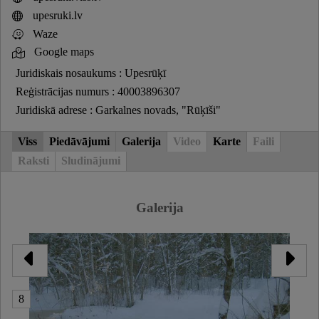
upesruki.lv
Waze
Google maps
Juridiskais nosaukums : Upesrūķī
Reģistrācijas numurs : 40003896307
Juridiskā adrese : Garkalnes novads, "Rūķīši"
Viss
Piedāvājumi
Galerija
Video
Karte
Faili
Raksti
Sludinājumi
Galerija
8