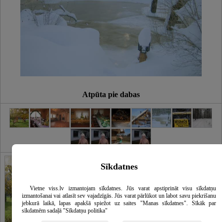
Atpūta pie dabas
Galerija
Sīkdatnes
Vietne viss.lv izmantojam sīkdatnes. Jūs varat apstiprināt visu sīkdatņu
izmantošanai vai atlasīt sev vajadzīgās. Jūs varat pārlūkot un labot savu piekrišanu
jebkurā laikā, lapas apakšā spiežot uz saites "Manas sīkdatnes". Sīkāk par
sīkdatnēm sadaļā "Sīkdatņu politika"