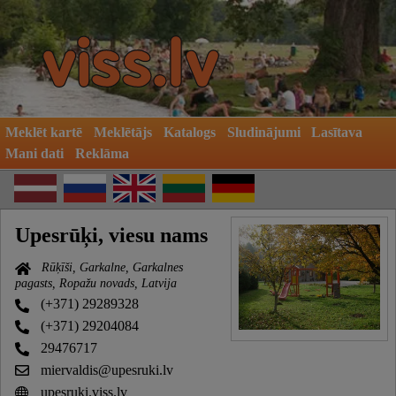
Meklēt kartē
Meklētājs
Katalogs
Sludinājumi
Lasītava
Mani dati
Reklāma
Upesrūķi, viesu nams
Rūķīši, Garkalne, Garkalnes
pagasts, Ropažu novads, Latvija
(+371) 29289328
(+371) 29204084
29476717
miervaldis@upesruki.lv
upesruki.viss.lv