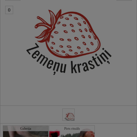
0
Galerija
Pirts rituāls