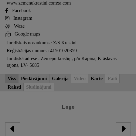
www.zemenukrastini.comxa.com
Facebook
Instagram
Waze
Google maps
Juridiskais nosaukums : Z/S Krastiņi
Reģistrācijas numurs : 41501020359
Juridiskā adrese : Zemeņu krastiņi, p/n Kapiņa, Krāslavas
rajons, LV- 5685
Viss
Piedāvājumi
Galerija
Video
Karte
Faili
Raksti
Sludinājumi
Logo