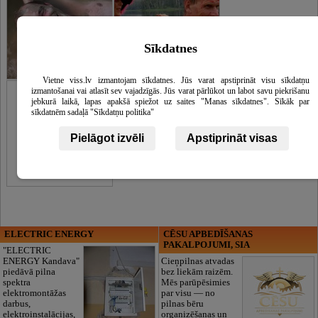
Sīkdatnes
Vietne viss.lv izmantojam sīkdatnes. Jūs varat apstiprināt visu sīkdatņu
Logo
izmantošanai vai atlasīt sev vajadzīgās. Jūs varat pārlūkot un labot savu piekrišanu
jebkurā laikā, lapas apakšā spiežot uz saites "Manas sīkdatnes". Sīkāk par
sīkdatnēm sadaļā "Sīkdatņu politika"
Pielāgot izvēli
Apstiprināt visas
ELECTRIC ENERGY
CĒSU APBEDĪŠANAS
PAKALPOJUMI, SIA
"ELECTRIC
ENERGY Kandava"
Cieņpilnas atvadas
piedāvā pilna
bez liekām raizēm.
spektra
Mēs parūpēsimies
elektromontāžas
par visu — no
darbus,
pilnas bēru
elektroinstalācijas,
organizēšanas un