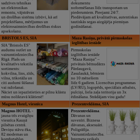
sadzīves tehnikas
dokumentu
un elektronikas
noformēšanas līdz transportam un
remontu, vājstrāvas
piederumiem. Pieejami 24/7.
un drošības sistēmu izbūvi, kā arī
Piedāvājam arī kvalitatīvas, autentiskas
projektēšanu, mērījumus un
tautiskās segas aizgājēja piemiņas
elektrosaimniecības drošības riskus
godināšanai.
apsekošanu.
BRISTOLS ES, SIA
Maza Rasiņa, privātā pirmsskolas
izglītības iestāde
SIA "Bristols ES"
audumu outlet un
Pirmsskolas
vairumtirdzniecība
izglītības iestāde
Rīgā. Plašs un
“Maza Rasiņa” –
kvalitatīvs tekstila
privātais bērnudārzs
sortiments:
Pārdaugavā,
kokvilna, lins, zīds,
Zasulaukā, bērniem
vilna, trikotāža un
no 10 mēnešiem
citi audumi šūšanai
līdz 6 gadiem. Licencētas programmas
vai ražošanai.
(LV/RU), logopēds, speciālais atbalsts,
Nāciet un iepazīstieties ar pilnu klāstu
pulciņi, liela zaļa teritorija un 3x
mūsu noliktavā klātienē!
ēdināšana. Strādājam visu gadu!
Magnus Hotel, viesnīca
Prezentreklāma, SIA
Magnus HOTEL
-
Prezentreklāma
.
jauna trīs zvaigžņu
Dāvanas un
viesnīca Kauņā
suvenīri. Biznesa
pilsētas centrā.
dāvanas, aksesuāri.
Deviņu stāvu ēka,
Poligrāfija.
82 modernas un
Vairumtirdzniecība.
komfortablas
Interneta veikals.