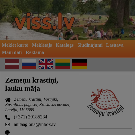
Meklēt kartē
Meklētājs
Katalogs
Sludinājumi
Lasītava
Mani dati
Reklāma
Zemeņu krastiņi,
lauku māja
Zemeņu krastiņi, Vortņiki,
Kastuļinas pagasts, Krāslavas novads,
Latvija, LV-5685
(+371) 29185234
anitaaglona@inbox.lv