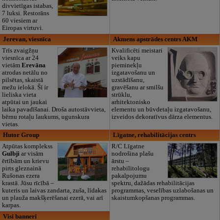
divvietīgas istabas,
7 luksi. Restorāns
60 viesiem ar
Eiropas virtuvi.
Jerevan, viesnīca
Akmens apstrādes centrs AKM
Trīs zvaigžņu
Kvalificēti meistari
viesnīca ar 24
veiks kapu
vietām
Erevāna
pieminekļu
atrodas netālu no
izgatavošanu un
pilsētas, skaistā
uzstādīšanu,
mežu ielokā. Šī ir
gravēšanu ar smilšu
lieliska vieta
strūklu,
atpūtai un jaukai
arhitektonisko
laika pavadīšanai. Droša autostāvvieta,
elementu un būvdetaļu izgatavošanu,
bērnu rotaļu laukums, ugunskura
izveidos dekoratīvus dārza elementus.
vietas.
Hutor Group
Līgatne, rehabilitācijas centrs
Atpūtas komplekss
R/C Līgatne
Gulbji
ar visām
nodrošina plašu
ērtībām un krievu
ārstu –
pirts gleznainā
rehabilitologu
Rušonas ezera
pakalpojumu
krastā. Jūsu rīcībā –
spektru, dažādas rehabilitācijas
kuteris un laivas zandarta, zuša, līdakas
programmas, veselības uzlabošanas un
un plauža makšķerēšanai ezerā, vai arī
skaistumkopšanas programmas.
karpas.
Visi banneri