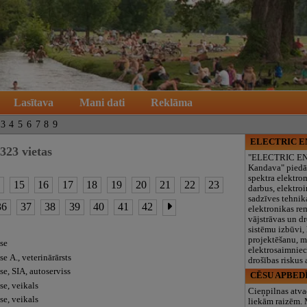
Lasītava
Mani dati
Reklāma
3
4
5
6
7
8
9
ELECTRIC 
323 vietas
"ELECTRIC E
Kandava" piedā
spektra elektro
4
15
16
17
18
19
20
21
22
23
darbus, elektroi
sadzīves tehnik
36
37
38
39
40
41
42
elektronikas re
vājstrāvas un d
sistēmu izbūvi, 
projektēšanu, 
se
elektrosaimniec
e A., veterinārārsts
drošības riskus
e, SIA, autoserviss
CĒSU APBED
se, veikals
Cieņpilnas atva
se, veikals
liekām raizēm.