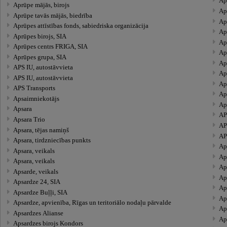
Apt
Aprūpe mājās, birojs
Ap
Aprūpe tavās mājās, biedrība
Ap
Aprūpes attīstības fonds, sabiedriska organizācija
Ap
Aprūpes birojs, SIA
Ap
Aprūpes centrs FRIGA, SIA
Ap
Aprūpes grupa, SIA
Apt
APS IU, autostāvvieta
Ap
APS IU, autostāvvieta
Ap
APS Transports
Ap
Apsaimniekotājs
Ap
Apsara
AP
Apsara Trio
AP
Apsara, tējas namiņš
AP
Apsara, tirdzniecības punkts
Ap
Apsara, veikals
Ap
Apsara, veikals
Ap
Apsarde, veikals
Ap
Apsardze 24, SIA
Ap
Apsardze Buļļi, SIA
Ap
Apsardze, apvienība, Rīgas un teritoriālo nodaļu pārvalde
Ap
Apsardzes Alianse
Ap
Apsardzes birojs Kondors