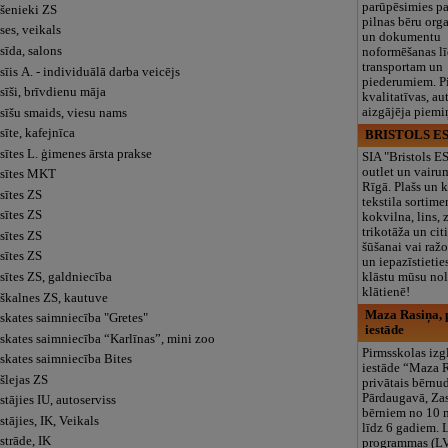
parūpēsimies p
šenieki ZS
pilnas bēru org
ses, veikals
un dokumentu
sīda, salons
noformēšanas l
transportam un
īis A. - individuālā darba veicējs
piederumiem. Pi
sīši, brīvdienu māja
kvalitatīvas, au
aizgājēja piemi
sīšu smaids, viesu nams
īte, kafejnīca
BRISTOLS ES
ītes L. ģimenes ārsta prakse
SIA "Bristols 
outlet un vairu
sītes MKT
Rīgā. Plašs un k
sītes ZS
tekstila sortime
sītes ZS
kokvilna, lins, z
trikotāža un ci
sītes ZS
šūšanai vai ražo
sītes ZS
un iepazīstietie
sītes ZS, galdniecība
klāstu mūsu nol
klātienē!
škalnes ZS, kautuve
Maza Rasiņa, p
skates saimniecība "Gretes"
iestāde
skates saimniecība “Karlīnas”, mini zoo
Pirmsskolas izg
skates saimniecība Bites
iestāde “Maza 
šlejas ZS
privātais bērnu
Pārdaugavā, Za
tājies IU, autoserviss
bērniem no 10
tājies, IK, Veikals
līdz 6 gadiem. 
strāde, IK
programmas (L