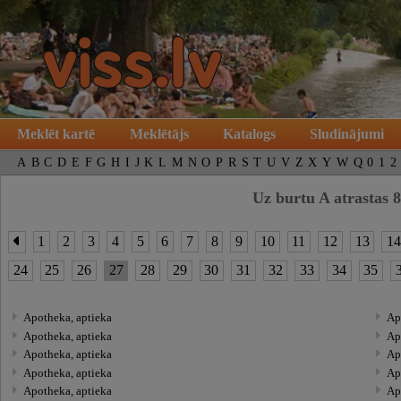
Meklēt kartē
Meklētājs
Katalogs
Sludinājumi
A
B
C
D
E
F
G
H
I
J
K
L
M
N
O
P
R
S
T
U
V
Z
X
Y
W
Q
0
1
2
Uz burtu A atrastas 8
1
2
3
4
5
6
7
8
9
10
11
12
13
1
24
25
26
27
28
29
30
31
32
33
34
35
Apotheka, aptieka
Ap
Apotheka, aptieka
Aps
Apotheka, aptieka
Aps
Apotheka, aptieka
Ap
Apotheka, aptieka
Ap