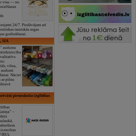
ar visu — no
anizēšanas
īdz
eejami 24/7. Piedāvājam arī
tentiskas tautiskās segas
ņas godināšanai.
, SIA
ES" audumu
mtirdzniecība
valitatīvs
nts:
īds, vilna,
ti audumi
šanai. Nāciet
s ar pilnu
iktavā
rivātā pirmsskolas izglītības
lītības
Rasiņa” –
dārzs
sulaukā,
 mēnešiem
Licencētas
V/RU),