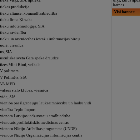
dīķi, kurus apd
ieka Višķi, SIA, aptieka
karpas.
tiekas produkcija
Visi banneri
tieku alianse, komandītsabiedrība
tieku firma Ķirzaka
tieku infotehnoloģija, SIA
tieku savienība
ieku un ārstniecības iestāžu informācijas birojs
uolė, viesnīca
us, SIA
ustuliskā svētā Gara spēka draudze
ūzes Mini Rimi, veikals
V polimērs
V Polimērs, SIA
VA MED
valaus stalo klubas, viesnīca
vide, SIA
vienība par ilgtspējīgu lauksaimniecību un lauku vidi
vienība Teplo Import
vienotā Latvijas iedzīvotāju arodbiedrība
vienotais profilaktiskās medicīnas centrs
vienoto Nāciju Attīstības programma (UNDP)
vienoto Nāciju Organizācijas informācijas centrs