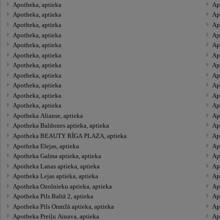
Apotheka, aptieka
Ap
Apotheka, aptieka
Ap
Apotheka, aptieka
Ap
Apotheka, aptieka
Aps
Apotheka, aptieka
Ap
Apotheka, aptieka
Ap
Apotheka, aptieka
Aps
Apotheka, aptieka
Aps
Apotheka, aptieka
Ap
Apotheka, aptieka
Ap
Apotheka, aptieka
Ap
Apotheka Alianse, aptieka
Ap
Apotheka Baldones aptieka, aptieka
Ap
Apotheka BEAUTY RĪGA PLAZA, aptieka
Ap
Apotheka Elejas, aptieka
Ap
Apotheka Galma aptieka, aptieka
Ap
Apotheka Lanas aptieka, aptieka
Ap
Apotheka Lejas aptieka, aptieka
Ap
Apotheka Ozolnieku aptieka, aptieka
Ap
Apotheka Pils Baltā 2, aptieka
Aps
Apotheka Pils Oranžā aptieka, aptieka
Aps
Apotheka Preiļu Ainava, aptieka
Ap