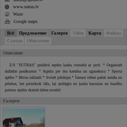
www.sutras.lv
Waze
Google maps
Всё
Предложение
Галерея
Video
Карта
Файлы
Статьи
Обявление
Описание
Z/S "SUTRAS" piedāvā atpūtu lauku viensētā ar pirti: * Organizēt
dažādus pasākumus * Atpūtu pie āra kamīna un ugunskura * Sporta
spēles * Bērnu izklaidi * Svinēt jubilejas * Īstenot vēlmi pabūt netālu no
pilsētas, bet pietiekoši tālu, lai aizbēgtu no ļaužu burzmas un baudītu
patiesu atpūtu skaistā dabas nostūrī.
Галерея