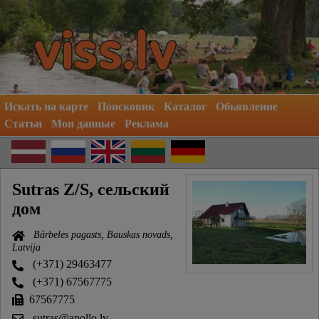
Искать на карте
Поисковик
Каталог
Обьявление
Статьи
Мои данные
Реклама
Sutras Z/S, сельский
дом
Bārbeles pagasts, Bauskas novads,
Latvija
(+371) 29463477
(+371) 67567775
67567775
sutras@apollo.lv