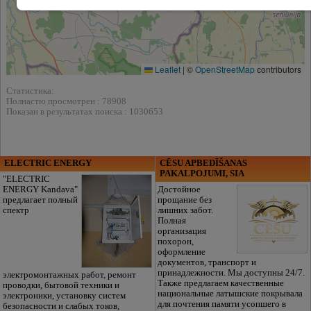
Leaflet
|
©
OpenStreetMap
contributors
Статистика:
Полнастю просмотрен : 78908
Показан в результатах поиска : 1030653
ELECTRIC ENERGY
CĒSU APBEDĪŠANAS
PAKALPOJUMI, SIA
"ELECTRIC
ENERGY Kandava"
Достойное
предлагает полный
прощание без
спектр
лишних забот.
Полная
организация
похорон,
оформление
документов, транспорт и
принадлежности. Мы доступны 24/7.
электромонтажных работ, ремонт
Также предлагаем качественные
проводки, бытовой техники и
национальные латышские покрывала
электроники, установку систем
для почтения памяти усопшего в
безопасности и слабых токов,