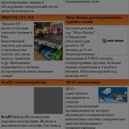
традиционном стиле.
проектирование, замеры и
обследование электрохозяйства на
риски безопасности.
BRISTOLS ES, SIA
Maza Rasiņa, privātā pirmsskolas
izglītības iestāde
"Bristols ES" —
аутлет и оптовая
Частный детский
торговля тканями в
сад “Maza Rasiņa”
Риге.
в Пардаугаве
Качественный
(Засулаукс) для
текстиль для шитья
детей от 10
и производства:
месяцев до 6 лет.
хлопок, лен, шелк,
Лицензированные
шерсть, трикотаж
программы (LV/RU), логопед,
и др. Приглашаем
спецпрограммы, кружки, большая
ознакомиться с полным
зеленая территория и 3-разовое
ассортиментом лично на нашем
питание. Работаем круглый год,
складе!
включая лето!
KraBS, металлообработка
DEVI, теплотехника
DEVI -
единственное
предприятие в
отрасли
электротехнической
промышленности, которое
производит и совершенствует
KraBS
.&nbsp;Металлические
комплексные системы электрических
изделия и конструкции, Жалюзи и
кабелей обогревания и
автоматические системы, Системы и
терморегуляторов.