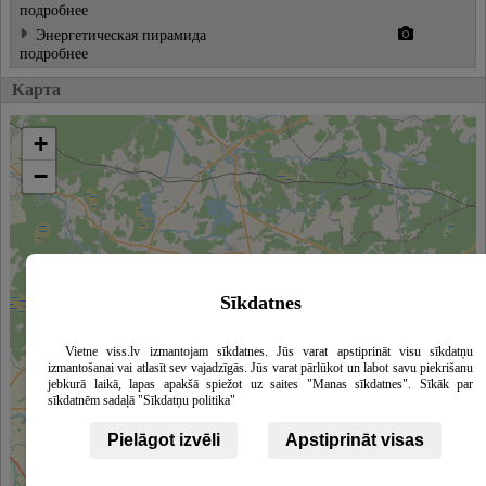
подробнее
Энергетическая пирамида
подробнее
Карта
+
−
Sīkdatnes
Vietne viss.lv izmantojam sīkdatnes. Jūs varat apstiprināt visu sīkdatņu
izmantošanai vai atlasīt sev vajadzīgās. Jūs varat pārlūkot un labot savu piekrišanu
jebkurā laikā, lapas apakšā spiežot uz saites "Manas sīkdatnes". Sīkāk par
sīkdatnēm sadaļā "Sīkdatņu politika"
Pielāgot izvēli
Apstiprināt visas