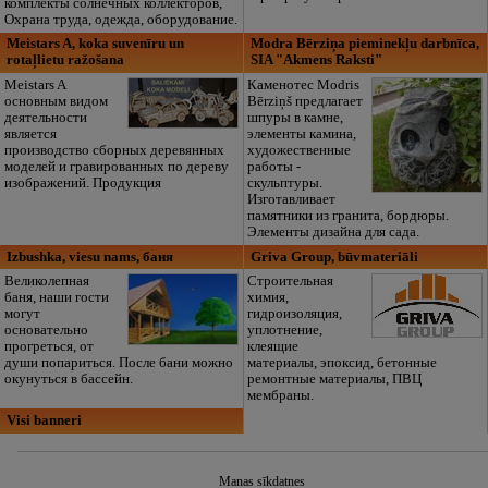
комплекты солнечных коллекторов,
Охрана труда, одежда, оборудование.
Meistars A, koka suvenīru un
Modra Bērziņa pieminekļu darbnīca,
rotaļlietu ražošana
SIA "Akmens Raksti"
Meistars A
Каменотес Modris
основным видом
Bērziņš предлагает
деятельности
шпуры в камне,
является
элементы камина,
производство сборных деревянных
художественные
моделей и гравированных по дереву
работы -
изображений. Продукция
скульптуры.
Изготавливает
памятники из гранита, бордюры.
Элементы дизайна для сада.
Izbushka, viesu nams, баня
Griva Group, būvmateriāli
Bеликолепная
Строительная
баня, наши гости
химия,
могyт
гидроизоляция,
основательно
уплотнение,
прогреться, от
клеящие
души попариться. После бани можно
материалы, эпоксид, бетонные
окунуться в бассейн.
ремонтные материалы, ПВЦ
мембраны.
Visi banneri
Manas sīkdatnes