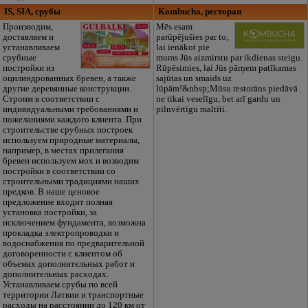
IS, SIA, срубы
Kombucha, ресторан
Производим,
Mēs esam
доставляем и
parūpējušies par to,
устанавливаем
lai ienākot pie
срубные
mums Jūs aizmirstu par ikdienas steigu.
постройки из
Rūpēsimies, lai Jūs pārņem patīkamas
оцилиндрованных бревен, а также
sajūtas un smaids uz
другие деревянные конструкции.
lūpām!&nbsp;Mūsu restorāns piedāvā
Строим в соответствии с
ne tikai veselīgu, bet arī gardu un
индивидуальными требованиями и
pilnvērtīgu maltīti.
пожеланиями каждого клиента. При
строительстве срубных построек
используем природные материалы,
например, в местах прилегания
бревен используем мох и возводим
постройки в соответствии со
строительными традициями наших
предков. В наше ценовое
предложение входит полная
установка постройки, за
исключением фундамента, возможна
прокладка электропроводки и
водоснабжения по предварительной
договоренности с клиентом об
объемах дополнительных работ и
дополнительных расходах.
Устанавливаем срубы по всей
территории Латвии и транспортные
расходы на расстоянии до 120 км от