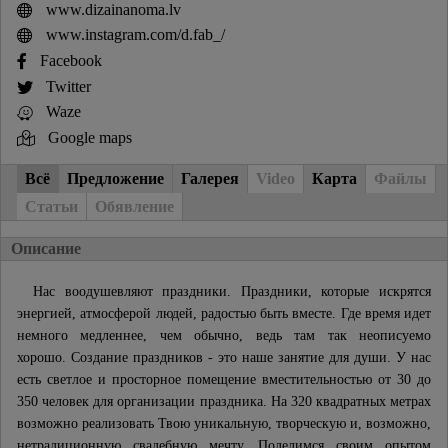
www.dizainanoma.lv
www.instagram.com/d.fab_/
Facebook
Twitter
Waze
Google maps
Всё
Предложение
Галерея
Video
Карта
Файлы
Статьи
Обявление
Описание
Нас воодушевляют праздники. Праздники, которые искрятся
энергией, атмосферой людей, радостью быть вместе. Где время идет
немного медленнее, чем обычно, ведь там так неописуемо
хорошо. Создание праздников - это наше занятие для души. У нас
есть светлое и просторное помещение вместительностью от 30 до
350 человек для организации праздника. На 320 квадратных метрах
возможно реализовать Твою уникальную, творческую и, возможно,
нетрадиционную свадебную мечту. Поделимся своим опытом