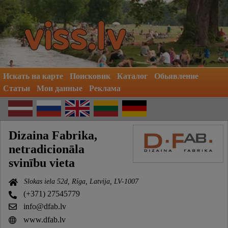
Искать на карте
Поисковик
Каталог
Обьявление
Статьи
Мои данные
Реклама
Dizaina Fabrika,
netradicionāla
svinību vieta
Slokas iela 52d, Rīga, Latvija, LV-1007
(+371) 27545779
info@dfab.lv
www.dfab.lv