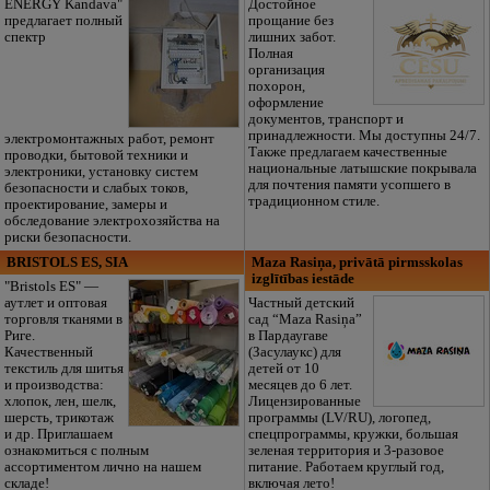
ENERGY Kandava"
Достойное
предлагает полный
прощание без
спектр
лишних забот.
Полная
организация
похорон,
оформление
документов, транспорт и
принадлежности. Мы доступны 24/7.
электромонтажных работ, ремонт
Также предлагаем качественные
проводки, бытовой техники и
национальные латышские покрывала
электроники, установку систем
для почтения памяти усопшего в
безопасности и слабых токов,
традиционном стиле.
проектирование, замеры и
обследование электрохозяйства на
риски безопасности.
BRISTOLS ES, SIA
Maza Rasiņa, privātā pirmsskolas
izglītības iestāde
"Bristols ES" —
аутлет и оптовая
Частный детский
торговля тканями в
сад “Maza Rasiņa”
Риге.
в Пардаугаве
Качественный
(Засулаукс) для
текстиль для шитья
детей от 10
и производства:
месяцев до 6 лет.
хлопок, лен, шелк,
Лицензированные
шерсть, трикотаж
программы (LV/RU), логопед,
и др. Приглашаем
спецпрограммы, кружки, большая
ознакомиться с полным
зеленая территория и 3-разовое
ассортиментом лично на нашем
питание. Работаем круглый год,
складе!
включая лето!