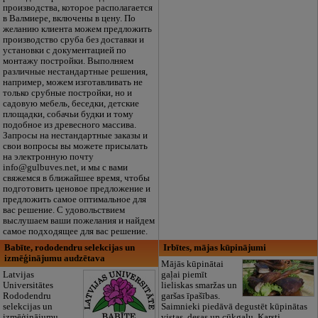
производства, которое располагается
в Валмиере, включены в цену. По
желанию клиента можем предложить
производство сруба без доставки и
установки с документацией по
монтажу постройки. Выполняем
различные нестандартные решения,
например, можем изготавливать не
только срубные постройки, но и
садовую мебель, беседки, детские
площадки, собачьи будки и тому
подобное из древесного массива.
Запросы на нестандартные заказы и
свои вопросы вы можете присылать
на электронную почту
info@gulbuves.net, и мы с вами
свяжемся в ближайшее время, чтобы
подготовить ценовое предложение и
предложить самое оптимальное для
вас решение. С удовольствием
выслушаем ваши пожелания и найдем
самое подходящее для вас решение.
Babīte, rododendru selekcijas un
Irbītes, mājas kūpinājumi
izmēģinājumu audzētava
Mājās kūpinātai
Latvijas
gaļai piemīt
Universitātes
lieliskas smaržas un
Rododendru
garšas īpašības.
selekcijas un
Saimnieki piedāvā degustēt kūpinātas
izmēģinājumu
vistas, desas un cūkgaļu. Karsti