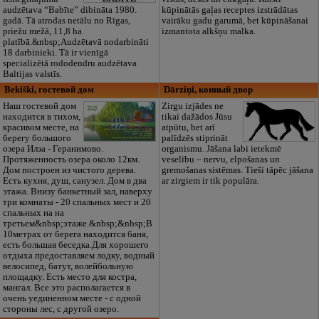
audzētava “Babīte” dibināta 1980.
kūpinātās gaļas receptes izstrādātas
gadā. Tā atrodas netālu no Rīgas,
vairāku gadu garumā, bet kūpināšanai
priežu mežā, 11,8 ha
izmantota alkšņu malka.
platībā.&nbsp;Audzētavā nodarbināti
18 darbinieki. Tā ir vienīgā
specializētā rododendru audzētava
Baltijas valstīs.
Bekiški, гостевой дом
Dārziņi, конный двор
Наш гостевой дом
Zirgu izjādes ne
находится в тихом,
tikai dažādos Jūsu
красивом месте, на
atpūtu, bet arī
берегу большого
palīdzēs stiprināt
озера Илза - Геранимово.
organismu. Jāšana labi ietekmē
Протяженность озера около 12км.
veselību – nervu, elpošanas un
Дом построен из чистого дерева.
gremošanas sistēmas. Tieši tāpēc jāšana
Есть кухня, душ, санузел. Дом в два
ar zirgiem ir tik populāra.
этажа. Внизу банкетный зал, наверху
три комнаты - 20 спальных мест и 20
спальных на на
третьем&nbsp;этаже.&nbsp;&nbsp;В
10метрах от берега находится баня,
есть большая беседка.Для хорошего
отдыха предоставляем лодку, водный
велосипед, батут, волейбольную
площадку. Есть место для костра,
мангал. Все это располагается в
очень уединенном месте - с одной
стороны лес, с другой озеро.