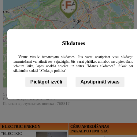
Sīkdatnes
Vietne viss.lv izmantojam sīkdatnes. Jūs varat apstiprināt visu sīkdatņu
izmantošanai vai atlasīt sev vajadzīgās. Jūs varat pārlūkot un labot savu piekrišanu
jebkurā laikā, lapas apakšā spiežot uz saites "Manas sīkdatnes". Sīkāk par
sīkdatnēm sadaļā "Sīkdatņu politika"
Pielāgot izvēli
Apstiprināt visas
Leaflet
|
©
OpenStreetMap
contributors
Статистика:
Полнастю просмотрен : 54707
Показан в результатах поиска : 768817
ELECTRIC ENERGY
CĒSU APBEDĪŠANAS
PAKALPOJUMI, SIA
"ELECTRIC