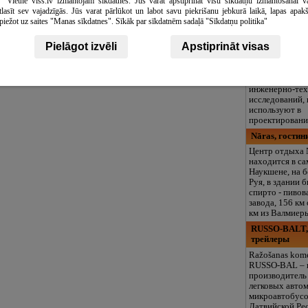
Vietne viss.lv izmantojam sīkdatnes. Jūs varat apstiprināt visu sīkdatņu izmantošanai v
кружки, больша
tlasīt sev vajadzīgās. Jūs varat pārlūkot un labot savu piekrišanu jebkurā laikā, lapas apak
разовое питани
piežot uz saites "Manas sīkdatnes". Sīkāk par sīkdatnēm sadaļā "Sīkdatņu politika"
включая лето!
Geolite, гео
Pielāgot izvēli
Apstiprināt visas
Geolite. Геоло
геотехническо
исследование.
инженерно-те
исследований,
используют в
проектировани
Nāras, гостин
Центр отдыха 
находится в с
Наукшене, на б
Руя, в здании 
спирто - пивов
завода, 156 км 
км из Валмиер
RUSSO-BALT,
трейлеры
Ražošanas kome
RUSSO-BAL – 
производитель
легковых авто
микроавтобусо
Латвийской Ре