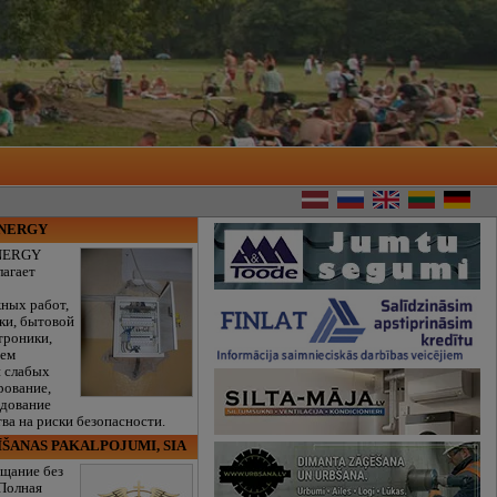
ENERGY
NERGY
лагает
ных работ,
ки, бытовой
троники,
тем
и слабых
рование,
едование
ва на риски безопасности.
ĪŠANAS PAKALPOJUMI, SIA
щание без
 Полная