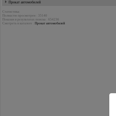
Прокат автомобилей
Статистика:
Полнастю просмотрен : 35140
Показан в результатах поиска : 654236
Смотреть в каталоге :
Прокат автомобилей