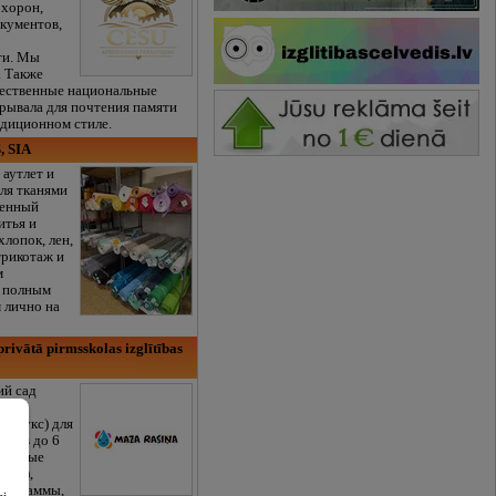
охорон,
кументов,
ти. Мы
. Также
чественные национальные
рывала для почтения памяти
адиционном стиле.
, SIA
 аутлет и
ля тканями
венный
итья и
хлопок, лен,
трикотаж и
м
с полным
 лично на
rivātā pirmsskolas izglītības
ий сад
в
сулаукс) для
сяцев до 6
ованные
/RU),
программы,