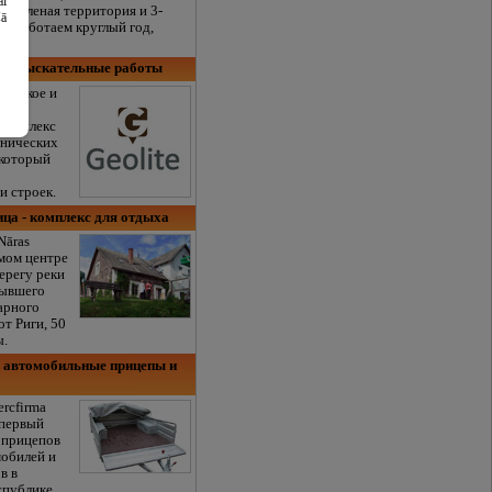
ai
я зеленая территория и 3-
šā
е. Работаем круглый год,
логоизыскательные работы
гическое и
е
 Комплекс
хнических
 который
и строек.
ица - комплекс для отдыха
Nāras
амом центре
ерегу реки
бывшего
арного
от Риги, 50
ы.
 автомобильные прицепы и
rcfirma
первый
 прицепов
мобилей и
в в
спублике.