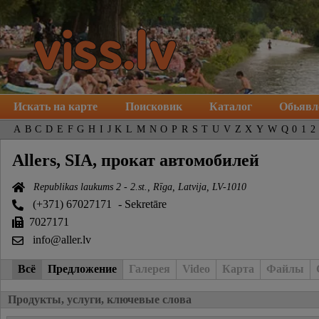
Искать на карте
Поисковик
Каталог
Обьявл
A
B
C
D
E
F
G
H
I
J
K
L
M
N
O
P
R
S
T
U
V
Z
X
Y
W
Q
0
1
2
Allers, SIA, прокат автомобилей
Republikas laukums 2 - 2.st., Rīga, Latvija, LV-1010
(+371) 67027171
- Sekretāre
7027171
info@aller.lv
Всё
Предложение
Галерея
Video
Карта
Файлы
Продукты, услуги, ключевые слова