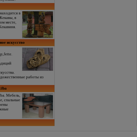
находится в
 Кекавы, в
ом месте,
Кекавиня.
дное искусство
;Jette.
и
адиций
кусства.
дожественные работы из
cība
ība. Мебель,
е, спальные
оены
ижные