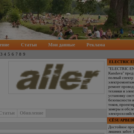
ение
Статьи
Мои данные
Реклама
3
4
5
6
7
8
9
ELECTRIC 
"ELECTRIC E
Kandava" пред
полный спектр
электромонтаж
ремонт провод
техники и элек
установку сис
безопасности 
токов, проекти
замеры и обсл
Статьи
Обявление
электрохозяйст
CĒSU APBED
Достойное про
лишних забот.