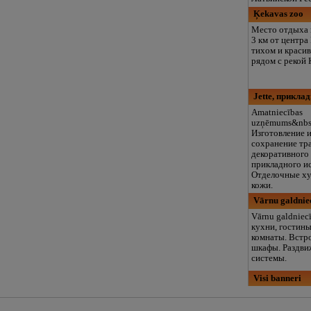
Ķekavas zoo
Место отдыха 
3 км от центра
тихом и красив
рядом с рекой 
Jette, прикла
Amatniecības
uzņēmums&nbsp
Изготовление 
сохранение тр
декоративного
прикладного ис
Отделочные ху
кожи.
Vārnu galdnie
Vārnu galdniec
кухни, гостины
комнаты. Встр
шкафы. Раздв
системы.
Visi banneri