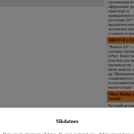
организация п
оформление до
транспорт и
принадлежнос
доступны 24/7
предлагаем ка
латышские пок
усопшего в тр
BRISTOLS ES
"Bristols ES" —
оптовая торгов
в Риге. Качест
текстиль для ш
производства: 
шелк, шерсть, 
др. Приглашае
ознакомиться 
ассортиментом
нашем складе!
Maza Rasiņa, p
iestāde
Частный детск
“Maza Rasiņa” 
Пардаугаве (За
детей от 10 ме
Sīkdatnes
лет. Лицензир
программы (LV
логопед, спец