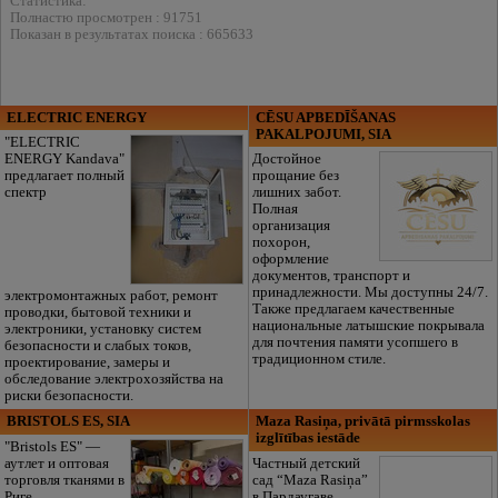
Статистика:
Полнастю просмотрен : 91751
Показан в результатах поиска : 665633
ELECTRIC ENERGY
CĒSU APBEDĪŠANAS
PAKALPOJUMI, SIA
"ELECTRIC
ENERGY Kandava"
Достойное
предлагает полный
прощание без
спектр
лишних забот.
Полная
организация
похорон,
оформление
документов, транспорт и
принадлежности. Мы доступны 24/7.
электромонтажных работ, ремонт
Также предлагаем качественные
проводки, бытовой техники и
национальные латышские покрывала
электроники, установку систем
для почтения памяти усопшего в
безопасности и слабых токов,
традиционном стиле.
проектирование, замеры и
обследование электрохозяйства на
риски безопасности.
BRISTOLS ES, SIA
Maza Rasiņa, privātā pirmsskolas
izglītības iestāde
"Bristols ES" —
аутлет и оптовая
Частный детский
торговля тканями в
сад “Maza Rasiņa”
Риге.
в Пардаугаве