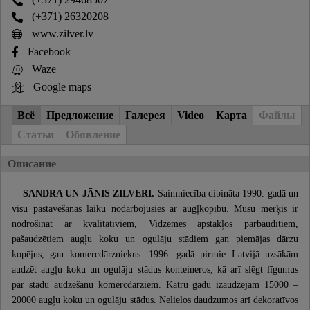
(+371) 26320208
www.zilver.lv
Facebook
Waze
Google maps
Всё
Предложение
Галерея
Video
Карта
Файлы
Статьи
Обявление
Описание
SANDRA UN JĀNIS ZILVERI.
Saimniecība dibināta 1990. gadā un
visu pastāvēšanas laiku nodarbojusies ar augļkopību. Mūsu mērķis ir
nodrošināt ar kvalitatīviem, Vidzemes apstākļos pārbaudītiem,
pašaudzētiem augļu koku un ogulāju stādiem gan piemājas dārzu
kopējus, gan komercdārzniekus. 1996. gadā pirmie Latvijā uzsākām
audzēt augļu koku un ogulāju stādus konteineros, kā arī slēgt līgumus
par stādu audzēšanu komercdārziem. Katru gadu izaudzējam 15000 –
20000 augļu koku un ogulāju stādus. Nelielos daudzumos arī dekoratīvos