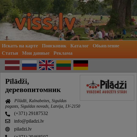
Искать на карте
Поисковик
Каталог
Обьявление
Статьи
Мои данные
Реклама
Pīlādži,
деревопитомник
Pīlādži, Kalnabeites, Siguldas
pagasts, Siguldas novads, Latvija, LV-2150
(+371) 29187532
info@piladzi.lv
piladzi.lv
(+371) 29468507