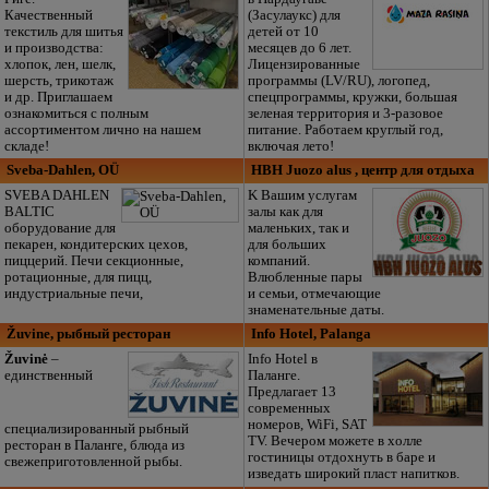
Качественный
(Засулаукс) для
текстиль для шитья
детей от 10
и производства:
месяцев до 6 лет.
хлопок, лен, шелк,
Лицензированные
шерсть, трикотаж
программы (LV/RU), логопед,
и др. Приглашаем
спецпрограммы, кружки, большая
ознакомиться с полным
зеленая территория и 3-разовое
ассортиментом лично на нашем
питание. Работаем круглый год,
складе!
включая лето!
Sveba-Dahlen, OÜ
HBH Juozo alus , центр для отдыха
SVEBA DAHLEN
K Вашим услугам
BALTIC
залы как для
оборудование для
маленьких, так и
пекарен, кондитерских цехов,
для больших
пиццерий. Печи секционные,
компаний.
ротационные, для пицц,
Влюбленные пары
индустриальные печи,
и семьи, отмечающие
знаменательные даты.
Žuvine, рыбный ресторан
Info Hotel, Palanga
Žuvinė
–
Info Hotel в
единственный
Паланге.
Предлагает 13
современных
номеров, WiFi, SAT
специализированный рыбный
TV. Вечером можете в холле
ресторан в Паланге, блюда из
гостиницы отдохнуть в баре и
свежеприготовленной рыбы.
изведать широкий пласт напитков.