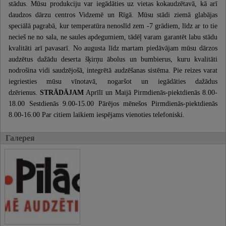
stādus. Mūsu produkciju var iegādāties uz vietas kokaudzētavā, kā arī
daudzos dārzu centros Vidzemē un Rīgā. Mūsu stādi ziemā glabājas
speciālā pagrabā, kur temperatūra nenoslīd zem -7 grādiem, līdz ar to tie
necieš ne no sala, ne saules apdegumiem, tādēļ varam garantēt labu stādu
kvalitāti arī pavasarī. No augusta līdz martam piedāvājam mūsu dārzos
audzētus dažādu deserta šķirņu ābolus un bumbierus, kuru kvalitāti
nodrošina vidi saudzējošā, integrētā audzēšanas sistēma. Pie reizes varat
iegriesties mūsu vīnotavā, nogaršot un iegādāties dažādus
dzērienus.
STRĀDĀJAM
Aprīlī un Maijā Pirmdienās-piektdienās 8.00-
18.00 Sestdienās 9.00-15.00 Pārējos mēnešos Pirmdienās-piektdienās
8.00-16.00 Par citiem laikiem iespējams vienoties telefoniski.
Галерея