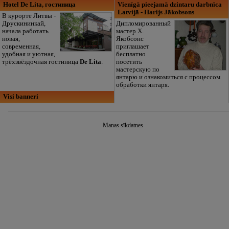
Hotel De Lita, гостиница
Vienīgā pieejamā dzintaru darbnīca
Latvijā - Harijs Jākobsons
B курортe Литвы -
Друскининкай,
Дипломированный
начала работать
мастер Х.
новая,
Якобсонс
современная,
приглашает
удобная и уютная,
бесплатно
трёхзвёздочная гостиница
De Lita
.
посетить
мастерскую по
янтарю и ознакомиться с процессом
обработки янтаря.
Visi banneri
Manas sīkdatnes