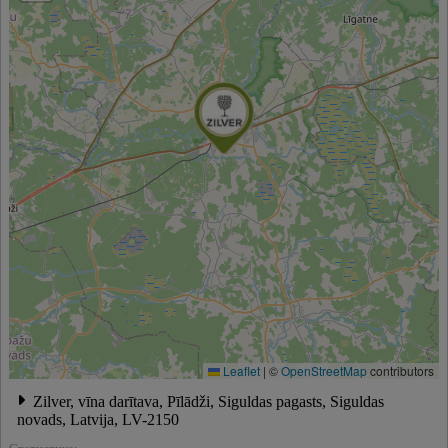
Leaflet
|
©
OpenStreetMap
contributors
Zilver, vīna darītava, Pīlādži, Siguldas pagasts, Siguldas
novads, Latvija, LV-2150