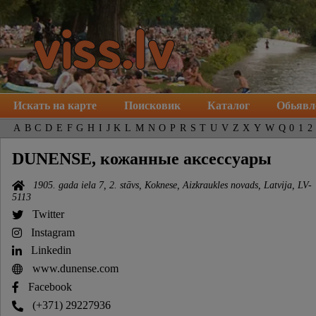
Искать на карте
Поисковик
Каталог
Обьявл
A
B
C
D
E
F
G
H
I
J
K
L
M
N
O
P
R
S
T
U
V
Z
X
Y
W
Q
0
1
2
DUNENSE, кожанные аксессуары
1905. gada iela 7, 2. stāvs, Koknese, Aizkraukles novads, Latvija, LV-
5113
Twitter
Instagram
Linkedin
www.dunense.com
Facebook
(+371) 29227936