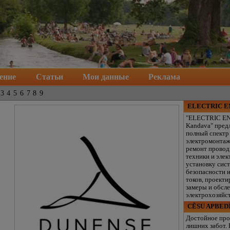
ение
Статьи
Мои данные
Реклама
3
4
5
6
7
8
9
ELECTRIC 
"ELECTRIC E
Kandava" пред
полный спектр
электромонтаж
ремонт провод
техники и элек
установку сис
безопасности 
токов, проекти
замеры и обсл
электрохозяйст
CĒSU APBED
Достойное про
лишних забот.