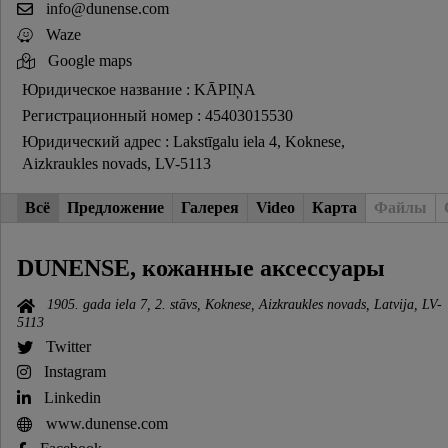
info@dunense.com
Waze
Google maps
Юридическое название : KĀPIŅA
Регистрационный номер : 45403015530
Юридический адрес : Lakstīgalu iela 4, Koknese,
Aizkraukles novads, LV-5113
Всё
Предложение
Галерея
Video
Карта
Файлы
DUNENSE, кожанные аксессуары
1905. gada iela 7, 2. stāvs, Koknese, Aizkraukles novads, Latvija, LV-
5113
Twitter
Instagram
Linkedin
www.dunense.com