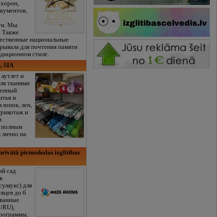
охорон,
кументов,
ти. Мы
. Также
чественные национальные
рывала для почтения памяти
адиционном стиле.
, SIA
 аутлет и
ля тканями
венный
итья и
хлопок, лен,
трикотаж и
м
с полным
 лично на
rivātā pirmsskolas izglītības
ий сад
в
сулаукс) для
сяцев до 6
ованные
/RU),
программы,