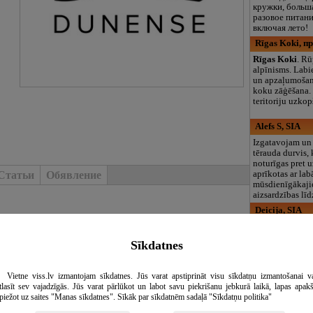
кружки, больша
разовое питани
включая лето!
Rīgas Koki, 
Rīgas Koki
. Rū
alpīnisms. Labi
un apzaļumošan
koku zāģēšana.
teritoriju uzkop
Alefs S, SIA
Izgatavojam un
tērauda durvis, 
noturīgas pret 
aprīkotas ar la
Статьи
Обявление
mūsdienīgākaj
aizsardzības lī
Deicija, SIA
лючей
Mūsu uzņēmuma
darbības virzien
Sīkdatnes
labiekārtošanas
чевые слова
apzaļumošanas 
pakalpojumu sni
40 - 45 €
подробнее
Vietne viss.lv izmantojam sīkdatnes. Jūs varat apstiprināt visu sīkdatņu izmantošanai v
projektu izstrād
45 €
подробнее
tlasīt sev vajadzīgās. Jūs varat pārlūkot un labot savu piekrišanu jebkurā laikā, lapas apak
arī realizētā p
piežot uz saites "Manas sīkdatnes". Sīkāk par sīkdatnēm sadaļā "Sīkdatņu politika"
Ārijas stādau