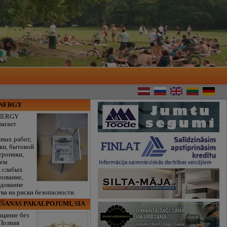
ENERGY
NERGY
лагает
ных работ,
ки, бытовой
троники,
тем
и слабых
рование,
едование
ва на риски безопасности.
ĪŠANAS PAKALPOJUMI, SIA
щание без
 Полная