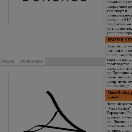
организация п
оформление до
транспорт и
принадлежнос
доступны 24/7
предлагаем ка
латышские пок
усопшего в тр
BRISTOLS ES
"Bristols ES" —
оптовая торгов
в Риге. Качест
текстиль для ш
Статьи
Обявление
производства: 
шелк, шерсть, 
др. Приглашае
ознакомиться 
ассортиментом
нашем складе!
Maza Rasiņa, p
iestāde
Частный детск
“Maza Rasiņa” 
Пардаугаве (За
детей от 10 ме
лет. Лицензир
программы (LV
логопед, спец