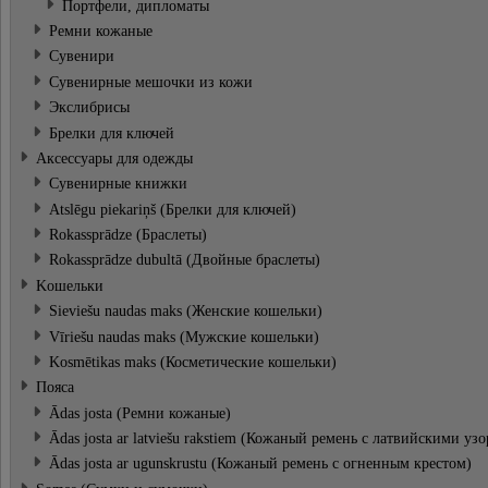
Портфели, дипломаты
Ремни кожаные
Cувенири
Сувенирные мешочки из кожи
Экслибрисы
Брелки для ключей
Аксессуары для одежды
Сувенирные книжки
Atslēgu piekariņš (Брелки для ключей)
Rokassprādze (Браслеты)
Rokassprādze dubultā (Двойные браслеты)
Kошельки
Sieviešu naudas maks (Женские кошельки)
Vīriešu naudas maks (Мужские кошельки)
Kosmētikas maks (Косметические кошельки)
Пояса
Ādas josta (Ремни кожаные)
Ādas josta ar latviešu rakstiem (Кожаный ремень с латвийскими уз
Ādas josta ar ugunskrustu (Кожаный ремень с огненным крестом)