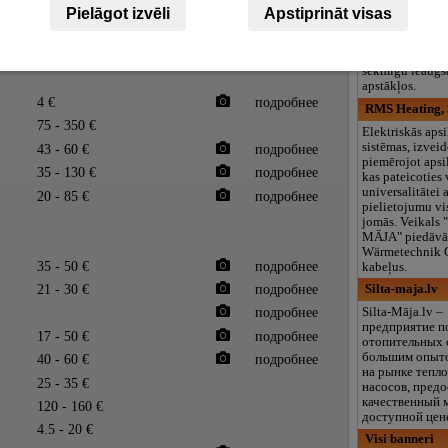
подробнее
Ārijas stādaudzē
Pielāgot izvēli
Apstiprināt visas
izveidota uz Lē
dendroparka bāz
7 €
garantē piedāvā
sekmīgu ieaugša
apstākļos.
4 €
подробнее
RMS Heating, 
75 - 350 €
Elektriskās apsi
sistēmas, izveid
43 - 60 €
подробнее
piemērojot apsi
35 - 130 €
подробнее
kas pateicoties
universalitātei 
20 - 85 €
подробнее
pielietojumu v
jomās. Veikals 
MĀJA" piedāvā
Wärmetechnik 
35 - 50 €
подробнее
kabeļus.
21 - 30 €
подробнее
Silta-maja.lv
подробнее
Silta-Māja.lv –
предприятие п
17 - 50 €
подробнее
отопительных 
большим опыт
40 - 60 €
подробнее
на рынке тепл
25 - 35 €
насосов, пред
качественный 
120 - 160 €
доступной цен
4.5 - 20 €
Visi banneri