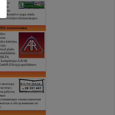
tava ir
durgas
es, kas
to dekoratīvo augu stādu
nos vietējos klimatiskajos
SIA, теплотехника
ldes
otas
ldes kabeļus,
 viņu
atrod plašu
isdažādākās
"SILTA
 kompānijas A.RAK
GmbH (Vācija) apsildāmos
о монтажу
систем с
ом работы
овых
оставляющее своим клиентам
монтаж и обслуживание по
е.