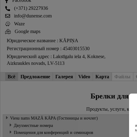
Facebook
(+371) 29227936
info@dunense.com
Waze
Google maps
Юридическое название : KĀPIŅA
Регистрационный номер : 45403015530
Юридический адрес : Lakstīgalu iela 4, Koknese,
Aizkraukles novads, LV-5113
Всё
Предложение
Галерея
Video
Карта
Файлы
Брелки для к
Продукты, услуги, клю
Viesu nams MAZĀ KĀPA (Гостиницы и ночлег)
Двухместные номера
a
s
Помещения для конференций и семинаров