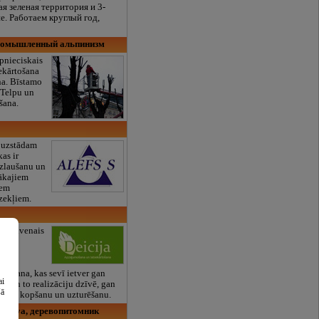
я зеленая территория и 3-
е. Работаем круглый год,
промышленный альпинизм
pnieciskais
ekārtošana
a. Bīstamo
 Telpu un
šana.
 uzstādam
kas ir
uzlaušanu un
bākajiem
iem
dzekļiem.
 galvenais
s ir
 un
visa
egšana, kas sevī ietver gan
ai
i, gan to realizāciju dzīvē, gan
šā
rojekta kopšanu un uzturēšanu.
dzētava, деревопитомник