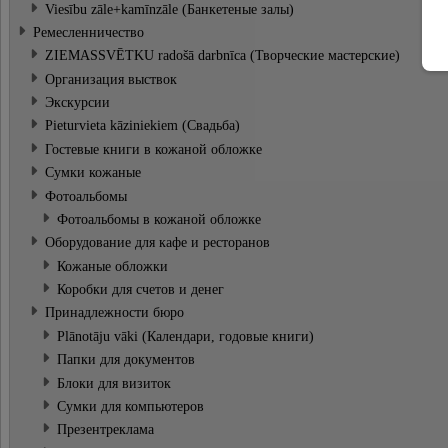
Viesību zāle+kamīnzāle (Банкетeные залы)
Ремесленничество
ZIEMASSVĒTKU radošā darbnīca (Творческие мастерские)
Организация выствок
Экскурсии
Pieturvieta kāziniekiem (Cвадьба)
Гостевые книги в кожаной обложке
Сумки кожаные
Фотоальбомы
Фотоальбомы в кожаной обложке
Оборудование для кафе и ресторанов
Кожаные обложки
Коробки для счетов и денег
Принадлежности бюро
Plānotāju vāki (Календари, годовые книги)
Папки для документов
Блоки для визиток
Cумки для компьютеров
Презентреклама