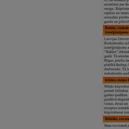
aizmirstu par i
steigu. Rūpēsim
sajūtas un sma
restorāns piedāv
gardu un pilnvēr
Babīte, rodode
izmēģinājumu
Latvijas Univer
Rododendru sel
izmēģinājumu 
“Babīte” dibinā
gadā. Tā atroda
Rīgas, priežu m
platībā.&nbsp;
darbinieki. Tā i
rododendru audz
Irbītes, mājas
Mājās kūpinātai
piemīt lieliska
garšas īpašības
piedāvā degustē
vistas, desas un
receptes izstrā
kūpināšanai iz
Bekiški, гост
Наш гостевой 