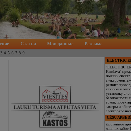
ение
Статьи
Мои данные
Реклама
3
4
5
6
7
8
9
ELECTRIC 
"ELECTRIC E
Kandava" пред
полный спектр
электромонтаж
ремонт провод
техники и элек
установку сис
безопасности 
токов, проекти
замеры и обсл
электрохозяйст
CĒSU APBED
Достойное про
лишних забот.