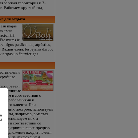
я зеленая территория и 3-
е. Работаем круглый год,
екс для отдыха
iesu mājas
as ezera
nacionālā
. Pie mums ir
 svinīgus pasākumus, atpūsties,
es Rāznas ezerā. Iespējams dzīvot
svietīgās un četrvietīgās
оставляем и
 срубные
ых бревен,
е деревянные
троим в соответствии с
ми требованиями и
аждого клиента. При
 срубных построек используем
ериалы, например, в местах
ai
евен используем мох и
šā
ойки в соответствии со
 традициями наших предков.
е предложение входит полная
тройки, за исключением