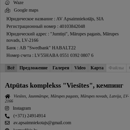
Waze
Google maps
Юридическое название : AV Apsaimniekotājs, SIA
Регистрационный номер : 40103842048
Юридический адрес : "Jumtiņi", Mārupes pagasts, Mārupes
novads, LV-2166
Банк : AB "Swedbank" HABALT22
Номер счета : LV55HABA 0551 0392 0807 6
Всё
Предложение
Галерея
Video
Карта
Файлы
Atpūtas komplekss "Viesītes", кемпинг
Viesītes, Jaunmārupe, Mārupes pagasts, Mārupes novads, Latvija, LV-
2166
Instagram
(+371) 24914914
av.apsaimniekotajs@gmail.com