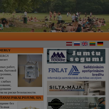
ENERGY
NERGY
лагает
ных работ,
ки, бытовой
троники,
тем
и слабых
рование,
едование
ва на риски безопасности.
ĪŠANAS PAKALPOJUMI, SIA
щание без
 Полная