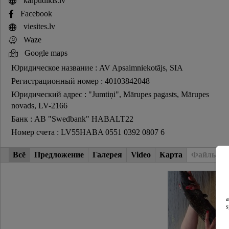
karpudikis.lv
Facebook
viesites.lv
Waze
Google maps
Юридическое название : AV Apsaimniekotājs, SIA
Регистрационный номер : 40103842048
Юридический адрес : "Jumtiņi", Mārupes pagasts, Mārupes
novads, LV-2166
Банк : AB "Swedbank" HABALT22
Номер счета : LV55HABA 0551 0392 0807 6
Всё
Предложение
Галерея
Video
Карта
Файлы
a
s