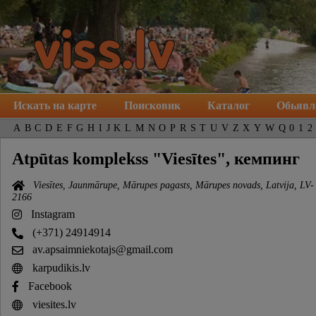
Искать на карте
Поисковик
Каталог
Обьявл
A
B
C
D
E
F
G
H
I
J
K
L
M
N
O
P
R
S
T
U
V
Z
X
Y
W
Q
0
1
2
Atpūtas komplekss "Viesītes", кемпинг
Viesītes, Jaunmārupe, Mārupes pagasts, Mārupes novads, Latvija, LV-
2166
Instagram
(+371) 24914914
av.apsaimniekotajs@gmail.com
karpudikis.lv
Facebook
viesites.lv