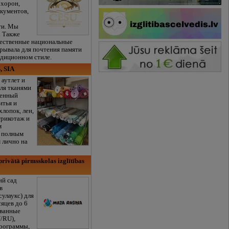
охорон,
кументов,
ти. Мы
. Также
чественные национальные
рывала для почтения памяти
адиционном стиле.
, SIA
 аутлет и
ля тканями
венный
итья и
хлопок, лен,
трикотаж и
м
с полным
 лично на
rivātā pirmsskolas izglītības
ий сад
в
сулаукс) для
сяцев до 6
ованные
/RU),
программы,