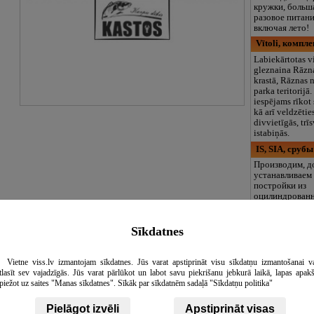
кружки, больша
разовое питани
включая лето!
Vītoli, компл
Labiekārtotas v
gleznaina Rāzn
krastā, Rāznas 
parka teritorijā
iespējams rīkot
kā arī veldzēti
divvietīgās, trī
istabiņās.
IS, SIA, срубы
Производим, д
устанавливаем
постройки из
оцилиндрованн
а также други
Статьи
Обявление
конструкции. С
индивидуальны
Sīkdatnes
пожеланиями к
строительстве
природные мат
Vietne viss.lv izmantojam sīkdatnes. Jūs varat apstiprināt visu sīkdatņu izmantošanai v
прилегания бр
tlasīt sev vajadzīgās. Jūs varat pārlūkot un labot savu piekrišanu jebkurā laikā, lapas apak
возводим постр
piežot uz saites "Manas sīkdatnes". Sīkāk par sīkdatnēm sadaļā "Sīkdatņu politika"
строительными
В наше ценово
Pielāgot izvēli
Apstiprināt visas
установка пос