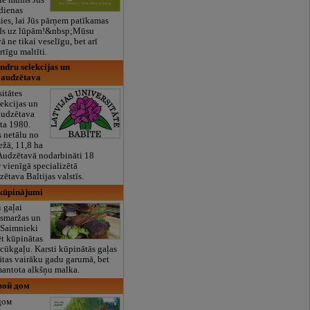
kdienas
ies, lai Jūs pārņem patīkamas
ids uz lūpām!&nbsp;Mūsu
ā ne tikai veselīgu, bet arī
tīgu maltīti.
ndru selekcijas un
 audzētava
sitātes
ekcijas un
audzētava
ta 1980.
s netālu no
ežā, 11,8 ha
Audzētavā nodarbināti 18
r vienīgā specializētā
ētava Baltijas valstīs.
 kūpinājumi
 gaļai
s smaržas un
. Saimnieki
t kūpinātas
 cūkgaļu. Karsti kūpinātās gaļas
dātas vairāku gadu garumā, bet
mantota alkšņu malka.
евой дом
дом