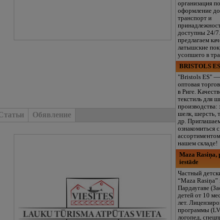
организация п
оформление до
транспорт и
принадлежнос
доступны 24/7
предлагаем ка
латышские пок
усопшего в тр
BRISTOLS ES
"Bristols ES" —
оптовая торгов
в Риге. Качест
текстиль для ш
производства: 
Статьи
Обявление
шелк, шерсть, 
др. Приглашае
ознакомиться 
ассортиментом
нашем складе!
Maza Rasiņa, p
iestāde
Частный детск
“Maza Rasiņa” 
Пардаугаве (За
детей от 10 ме
лет. Лицензир
программы (LV
логопед, спец