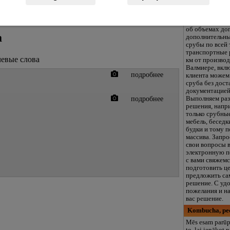
фундамента, в
электропровод
предварительн
об объемах до
а
дополнительны
срубы по всей
транспортные 
чевые слова
км от производ
Валмиере, вкл
подробнее
клиента можем
сруба без дост
документацией
подробнее
Выполняем раз
решения, напр
только срубны
мебель, беседк
будки и тому п
массива. Запро
свои вопросы 
электронную п
с вами свяжем
подготовить ц
предложить са
решение. С уд
пожелания и н
вас решение.
Kombucha, ре
Mēs esam parūp
to, lai ienākot 