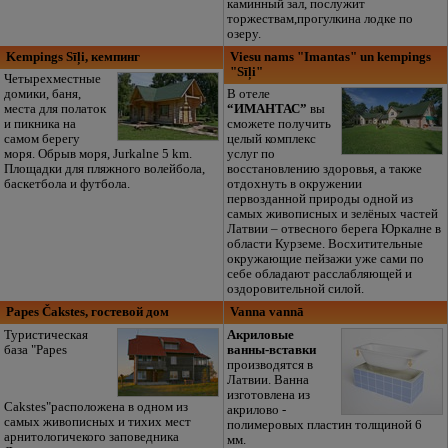
каминный зал, послужит
торжествам,прогулкина лодке по
озеру.
Kempings Sīļi, кемпинг
Viesu nams "Imantas" un kempings
"Sīļi"
Четырехместные
домики, баня,
В отеле
места для полаток
“ИМАНТАС”
вы
и пикника на
сможете получить
самом берегу
целый комплекс
моря. Обрыв моря, Jurkalne 5 km.
услуг по
Площадки для пляжного волейбола,
восстановлению здоровья, а также
баскетбола и футбола.
отдохнуть в окружении
первозданной природы одной из
самых живописных и зелёных частей
Латвии – отвесного берега Юркалне в
области Курземе. Восхитительные
окружающие пейзажи уже сами по
себе обладают расслабляющей и
оздоровительной силой.
Papes Čakstes, гостевой дом
Vanna vannā
Туристическая
Акриловые
база "Papes
ванны-вставки
производятся в
Латвии. Ванна
изготовлена из
Cakstes"расположена в одном из
акрилово -
самых живописных и тихих мест
полимеровых пластин толщиной 6
арнитологичекого заповедника
мм.