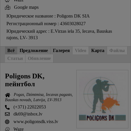
Google maps
Юридическое название : Poligons DK SIA
Регистрационный номер : 43603028027
Юридический адрес : E.Virzas iela 35, Iecava, Bauskas
rajons, LV- 3913
Всё
Предложение
Галерея
Video
Карта
Файлы
Статьи
Обявление
Poligons DK,
пейнтбол
Pogas, Dzimtmisa, Iecavas pagasts,
Bauskas novads, Latvija, LV-3913
(+371) 22022053
dk69@inbox.lv
www.poligonsdk.viss.lv
Waze