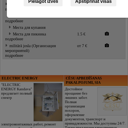
Pielāgot izvēli
Apstiprināt visas
Отдых на природе
~ 3 €
подробнее
Пляжный волейбол
1.5 €
подробнее
Места для купания
Места для пикника
1.5 €
подробнее
militārā josla (Организация
от 7 €
мероприятий)
подробнее
ELECTRIC ENERGY
CĒSU APBEDĪŠANAS
PAKALPOJUMI, SIA
"ELECTRIC
ENERGY Kandava"
Достойное
предлагает полный
прощание без
спектр
лишних забот.
Полная
организация
похорон,
оформление
документов, транспорт и
принадлежности. Мы доступны 24/7.
электромонтажных работ, ремонт
Также предлагаем качественные