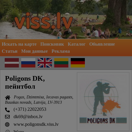
Искать на карте
Поисковик
Каталог
Обьявление
Статьи
Мои данные
Реклама
Poligons DK,
пейнтбол
Pogas, Dzimtmisa, Iecavas pagasts,
Bauskas novads, Latvija, LV-3913
(+371) 22022053
dk69@inbox.lv
www.poligonsdk.viss.lv
Waze