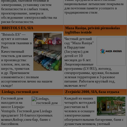
проводки, бытовой техники и
национальные латышские покрывала
электроники, установку систем
для почтения памяти усопшего в
безопасности и слабых токов,
традиционном стиле.
проектирование, замеры и
обследование электрохозяйства на
риски безопасности.
BRISTOLS ES, SIA
Maza Rasiņa, privātā pirmsskolas
izglītības iestāde
"Bristols ES" —
аутлет и оптовая
Частный детский
торговля тканями в
сад “Maza Rasiņa”
Риге.
в Пардаугаве
Качественный
(Засулаукс) для
текстиль для шитья
детей от 10
и производства:
месяцев до 6 лет.
хлопок, лен, шелк,
Лицензированные
шерсть, трикотаж
программы (LV/RU), логопед,
и др. Приглашаем
спецпрограммы, кружки, большая
ознакомиться с полным
зеленая территория и 3-разовое
ассортиментом лично на нашем
питание. Работаем круглый год,
складе!
включая лето!
Liedags, гостевой дом
Zvejnieki 2000, SIA, база отдыха
Гостевой дом
Каждый из наших
находится на
четырёх коттеджей
шоссе Liepаja-
рассчитан на 6
Ventspils. Гостевой дом Liedags
человек и оснащен
предлагает 16 благоустроенных
электрическими
комнат,&nbsp;снек-бар, баню с
обогревательными батареями, баня с
бассейном.
душистым веником, уютный