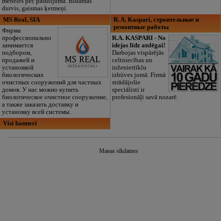
mēbeles pēc pasūtījuma. Bīdāmās
durvis, gaismas ķermeņi.
MS Real, SIA
R. A. Kaspari, cтроительные и
ремонтные работы
Фирма
профессионально
R.A. KASPARI - No
занимается
idejas līdz atslēgai!
подбором,
Darbojas vispārējās
продажей и
celtniecības un
установкой
inženiertīklu
биологических
izbūves jomā. Firmā
очистных сооружений для частных
strādājošie
домов. У нас можно купить
speciālisti ir
биологическое очистное сооружение,
profesionāļi savā nozarē.
а также заказать доставку и
установку всей системы.
Visi banneri
Manas sīkdatnes