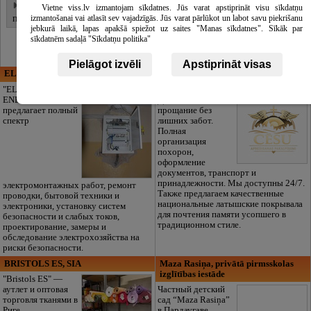
Места для палаток
Vietne viss.lv izmantojam sīkdatnes. Jūs varat apstiprināt visu sīkdatņu
подробнее
izmantošanai vai atlasīt sev vajadzīgās. Jūs varat pārlūkot un labot savu piekrišanu
jebkurā laikā, lapas apakšā spiežot uz saites "Manas sīkdatnes". Sīkāk par
sīkdatnēm sadaļā "Sīkdatņu politika"
Pielāgot izvēli
Apstiprināt visas
ELECTRIC ENERGY
CĒSU APBEDĪŠANAS
PAKALPOJUMI, SIA
"ELECTRIC
ENERGY Kandava"
Достойное
предлагает полный
прощание без
спектр
лишних забот.
Полная
организация
похорон,
оформление
документов, транспорт и
принадлежности. Мы доступны 24/7.
электромонтажных работ, ремонт
Также предлагаем качественные
проводки, бытовой техники и
национальные латышские покрывала
электроники, установку систем
для почтения памяти усопшего в
безопасности и слабых токов,
традиционном стиле.
проектирование, замеры и
обследование электрохозяйства на
риски безопасности.
BRISTOLS ES, SIA
Maza Rasiņa, privātā pirmsskolas
izglītības iestāde
"Bristols ES" —
аутлет и оптовая
Частный детский
торговля тканями в
сад “Maza Rasiņa”
Риге.
в Пардаугаве