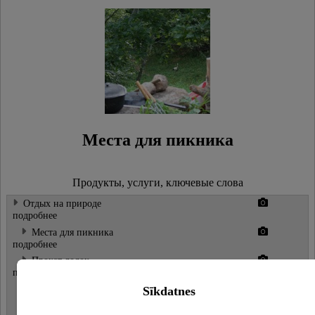
Места для пикника
Продукты, услуги, ключевые слова
Отдых на природе
подробнее
Места для пикника
подробнее
Прокат лодок
подробнее
Волейбольная площадки
Sīkdatnes
Баскетбольная корзина