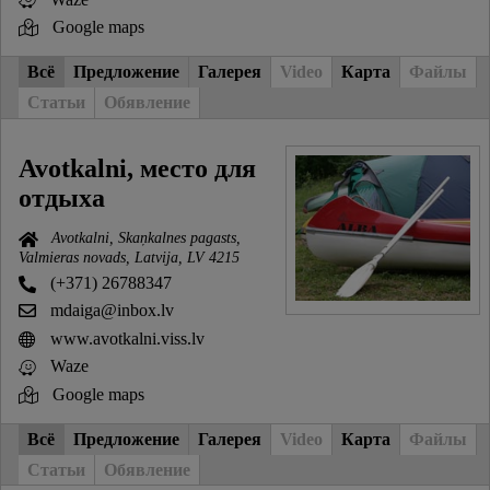
Google maps
Всё
Предложение
Галерея
Video
Карта
Файлы
Статьи
Обявление
Avotkalni, место для
отдыха
Avotkalni, Skaņkalnes pagasts,
Valmieras novads, Latvija, LV 4215
(+371) 26788347
mdaiga@inbox.lv
www.avotkalni.viss.lv
Waze
Google maps
Всё
Предложение
Галерея
Video
Карта
Файлы
Статьи
Обявление