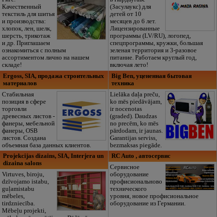
Качественный
(Засулаукс) для
текстиль для шитья
детей от 10
и производства:
месяцев до 6 лет.
хлопок, лен, шелк,
Лицензированные
шерсть, трикотаж
программы (LV/RU), логопед,
и др. Приглашаем
спецпрограммы, кружки, большая
ознакомиться с полным
зеленая территория и 3-разовое
ассортиментом лично на нашем
питание. Работаем круглый год,
складе!
включая лето!
Ergoss, SIA, продажа строительных
Big Ben, уцененная бытовая
материалов
техника
Cтабильная
Lielāka daļa preču,
позиция в сфере
ko mēs piedāvājam,
торговли
ir nocenotas
древесных листов -
(graded). Daudzas
фанеры, мебельной
no precēm, ko mēs
фанеры, OSB
pārdodam, ir jaunas.
листов. Создана
Garantijas serviss,
объемная база данных клиентов.
bezmaksas piegāde.
Projekcijas dizains, SIA, Interjera un
RC Auto , автосервис
dizaina salons
Сервисное
Virtuves, biroju,
оборудование
dzīvojamo istabu,
профисиональново
guļamistabu
технического
mēbeles,
уровня, новое профисиональное
tirdzniecība.
оборудование из Германии.
Mēbeļu projekti,