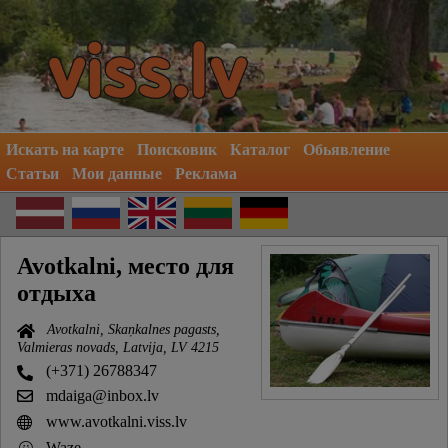
Искать на карте
Поисковик
Каталог
Обьявление
Статьи
Мои данные
Реклама
Avotkalni, место для
отдыха
Avotkalni, Skaņkalnes pagasts,
Valmieras novads, Latvija, LV 4215
(+371) 26788347
mdaiga@inbox.lv
www.avotkalni.viss.lv
Waze