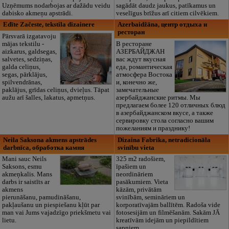
Uzņēmums nodarbojas ar dažādu veidu
sagādāt daudz jaukus, patīkamus un
dabisko akmeņu apstrādi.
veselīgus brīžus arī citiem cilvēkiem.
Edīte Začeste, tekstila dizainere
Azerbaidžāna, центр отдыха и
ресторан
Pārsvarā izgatavoju
mājas tekstilu -
В ресторане
aizkarus, galdsegas,
АЗЕРБАЙДЖАН
salvetes, sedziņas,
вас ждут вкусная
galda celiņus,
еда, романтическая
segas, pārklājus,
атмосфера Востока
spilvendrānas,
и, конечно же,
paklājus, grīdas celiņus, dvieļus. Tāpat
замечательные
aužu arī šalles, lakatus, apmetņus.
азербайджанские ритмы. Мы
предлагаем более 120 отличных блюд
в азербайджанском вкусе, а также
сервировку стола согласно вашим
пожеланиям и празднику!
Neila Saksona akmens apstrādes
Dizaina Fabrika, netradicionāla
darbnīca, обработка камня
svinību vieta
Mani sauc Neils
325 m2 radošiem,
Saksons, esmu
īpašiem un
akmeņkalis. Mans
neordināriem
darbs ir saistīts ar
pasākumiem. Vieta
akmens
kāzām, privātām
pierunāšanu, pamudināšanu,
svinībām, semināriem un
pakļaušanu un piespiešanu kļūt par
korporatīvajām ballītēm. Radoša vide
man vai Jums vajadzīgo priekšmetu vai
fotosesijām un filmēšanām. Sakām JĀ
lietu.
kreatīvām idejām un piepildītiem
sapņiem.