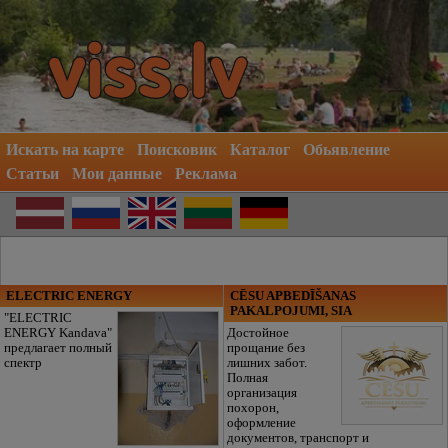
Искать на карте
Поисковик
Каталог
Обьявление
Статьи
Мои данные
Реклама
ELECTRIC ENERGY
CĒSU APBEDĪŠANAS
PAKALPOJUMI, SIA
"ELECTRIC
ENERGY Kandava"
Достойное
предлагает полный
прощание без
спектр
лишних забот.
Полная
организация
похорон,
оформление
документов, транспорт и