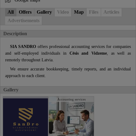
All
Offers
Gallery
Video
Map
Files
Articles
Advertisements
Description
SIA SANDRO
offers professional accounting services for companies
and self-employed individuals in
Cēsis and Vidzeme
, as well as
remotely throughout Latvia.
We ensure accurate bookkeeping, timely reports, and an individual
approach to each client.
Gallery
Accounting services