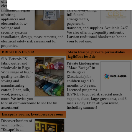
offers full-range
without extra
electrical
worries. We take
installation, repair
care of everything:
of wiring,
full funeral
appliances and
arrangements,
electronics, low-
paperwork,
voltage and
transport, and supplies. Available 24/7.
security systems
We also offer high-quality authentic
installation, design, measurements, and
Latvian traditional blankets to honor
electrical safety risk assessment for
your loved one.
properties.
BRISTOLS ES, SIA
Maza Rasiņa, privātā pirmsskolas
izglītības iestāde
SIA "Bristols ES" -
fabric outlet and
Private kindergarten
wholesale in Riga.
“Maza Rasiņa” in
Wide range of high-
Pardaugava
quality textiles for
(Zasulauks) for
sewing and
children aged 10
manufacturing:
months to 6 years.
cotton, linen, silk,
Licensed programs
wool, jersey, and
(LV/RU), logopedist, special needs
more. We invite you
support, clubs, large green area, and 3
to visit our warehouse to see the full
meals a day. Open all year round,
assortment!
including summer!
Escape.lv rooms, kvesti, escape room
Discover borders of
your intellect.
"Escape" is an