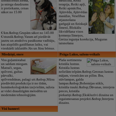
izbraucienus ziemā,
medicīna, Reiki
ja sniega daudzums
terapija, Reiki apļi,
ir pietiekams, cenas
Reiki apmācība,
sākot no 15.00
Ajūrvēda, Ajūrvēdas
masāžas, Veselības
atjaunošana
garīgajā un fiziskajā
līmenī, Blokāžu
likvidēšana visos
€/km.&nbsp;Grupām sākot no 145.00
ķermeņa līmeņos,
€/stundā.&nbsp;Varam arī piedāvāt
Greiza iegurņa korekcija, Muguras
jautru un atraktīvu pasākuma vadītāju,
taisnošana
kas aizpildīs gaidīšanas laiku, vai
vienkārši izklaidēs Jūs un Jūsu bērnus.
Miedziņš, store
Prāga Lukss, salons-veikals
Viss guļamistabai
Plaša sortimenta
un saldam miegam.
kristāla lustras.
Matrači, segas,
Kristāla lustras
spilveni, gultas
nelielām telpām.&nbsp;Greznas lustras
pārvalki,
mājam, viesnīcām un pilīm. Bra,
spilvendrānas, palagi utt.&nbsp;Mūsu
stāvlampas, galda
piedāvātā produkcija ir no tīrām,
lampas.&nbsp;Bohemijas stikls,
humānekoloģiskām izejvielām, ražota
kristāla trauki.&nbsp;Dāvanas, interjera
ar videi draudzīgām metodēm un
preces, kristāla
modernām tehnoloģijām.
piekariņi.&nbsp;Ekskluzīvi dizaina un
izgaismosanas projekti.&nbsp;Interjera
dizains.
Visi banneri