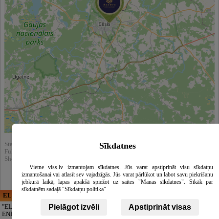
Leaflet
|
©
OpenStreetMap
contributors
Sīkdatnes
Statistics:
Fully viewed : 7893
Showed in search results : 39315
Vietne viss.lv izmantojam sīkdatnes. Jūs varat apstiprināt visu sīkdatņu
izmantošanai vai atlasīt sev vajadzīgās. Jūs varat pārlūkot un labot savu piekrišanu
jebkurā laikā, lapas apakšā spiežot uz saites "Manas sīkdatnes". Sīkāk par
sīkdatnēm sadaļā "Sīkdatņu politika"
ELECTRIC ENERGY
CĒSU APBEDĪŠANAS
PAKALPOJUMI, SIA
Pielāgot izvēli
Apstiprināt visas
"ELECTRIC
ENERGY Kandava"
A respectful farewell