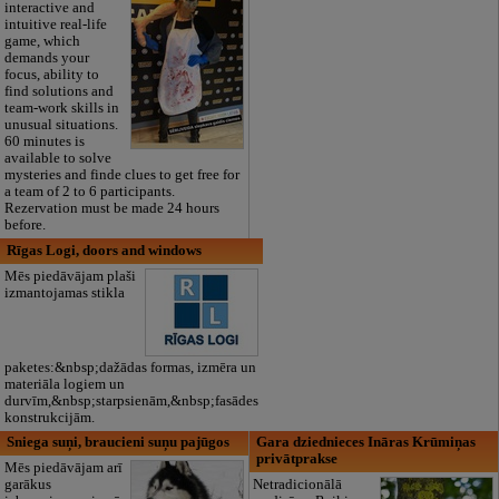
interactive and
intuitive real-life
game, which
demands your
focus, ability to
find solutions and
team-work skills in
unusual situations.
60 minutes is
available to solve
mysteries and finde clues to get free for
a team of 2 to 6 participants.
Rezervation must be made 24 hours
before.
Rīgas Logi, doors and windows
Mēs piedāvājam plaši
izmantojamas stikla
paketes:&nbsp;dažādas formas, izmēra un
materiāla logiem un
durvīm,&nbsp;starpsienām,&nbsp;fasādes
konstrukcijām.
Sniega suņi, braucieni suņu pajūgos
Gara dziednieces Ināras Krūmiņas
privātprakse
Mēs piedāvājam arī
garākus
Netradicionālā