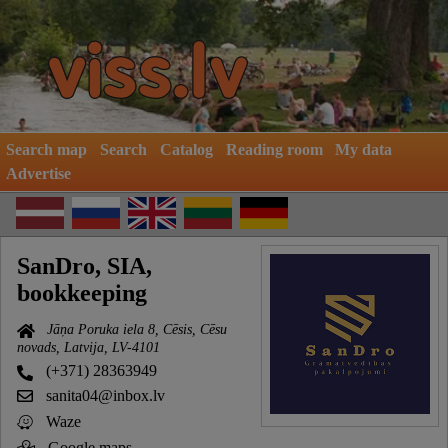
Search map
Search
Catalog
Reading room
My data
Advertise
SanDro, SIA,
bookkeeping
Jāņa Poruka iela 8, Cēsis, Cēsu
novads, Latvija, LV-4101
(+371) 28363949
sanita04@inbox.lv
Waze
Google maps