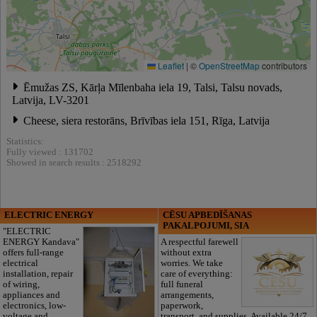
Leaflet
|
©
OpenStreetMap
contributors
Ēmužas ZS, Kārļa Mīlenbaha iela 19, Talsi, Talsu novads,
Latvija, LV-3201
Cheese, siera restorāns, Brīvības iela 151, Rīga, Latvija
Statistics:
Fully viewed : 131702
Showed in search results : 2518292
ELECTRIC ENERGY
CĒSU APBEDĪŠANAS
PAKALPOJUMI, SIA
"ELECTRIC
ENERGY Kandava"
A respectful farewell
offers full-range
without extra
electrical
worries. We take
installation, repair
care of everything:
of wiring,
full funeral
appliances and
arrangements,
electronics, low-
paperwork,
voltage and
transport, and supplies. Available 24/7.