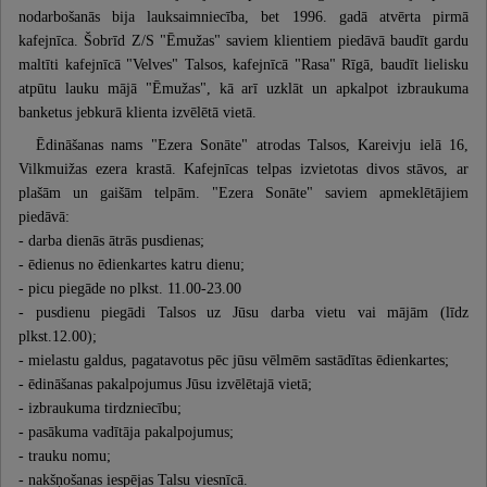
nodarbošanās bija lauksaimniecība, bet 1996. gadā atvērta pirmā
kafejnīca. Šobrīd Z/S "Ēmužas" saviem klientiem piedāvā baudīt gardu
maltīti kafejnīcā "Velves" Talsos, kafejnīcā "Rasa" Rīgā, baudīt lielisku
atpūtu lauku mājā "Ēmužas", kā arī uzklāt un apkalpot izbraukuma
banketus jebkurā klienta izvēlētā vietā.
Ēdināšanas nams "Ezera Sonāte" atrodas Talsos, Kareivju ielā 16,
Vilkmuižas ezera krastā. Kafejnīcas telpas izvietotas divos stāvos, ar
plašām un gaišām telpām. "Ezera Sonāte" saviem apmeklētājiem
piedāvā:
- darba dienās ātrās pusdienas;
- ēdienus no ēdienkartes katru dienu;
- picu piegāde no plkst. 11.00-23.00
- pusdienu piegādi Talsos uz Jūsu darba vietu vai mājām (līdz
plkst.12.00);
- mielastu galdus, pagatavotus pēc jūsu vēlmēm sastādītas ēdienkartes;
- ēdināšanas pakalpojumus Jūsu izvēlētajā vietā;
- izbraukuma tirdzniecību;
- pasākuma vadītāja pakalpojumus;
- trauku nomu;
- nakšņošanas iespējas Talsu viesnīcā.