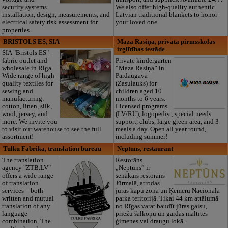
security systems
We also offer high-quality authentic
installation, design, measurements, and
Latvian traditional blankets to honor
electrical safety risk assessment for
your loved one.
properties.
BRISTOLS ES, SIA
Maza Rasiņa, privātā pirmsskolas
izglītības iestāde
SIA "Bristols ES" -
fabric outlet and
Private kindergarten
wholesale in Riga.
“Maza Rasiņa” in
Wide range of high-
Pardaugava
quality textiles for
(Zasulauks) for
sewing and
children aged 10
manufacturing:
months to 6 years.
cotton, linen, silk,
Licensed programs
wool, jersey, and
(LV/RU), logopedist, special needs
more. We invite you
support, clubs, large green area, and 3
to visit our warehouse to see the full
meals a day. Open all year round,
assortment!
including summer!
Tulku Fabrika, translation bureau
Neptūns, restaurant
The translation
Restorāns
agency "ZTB.LV"
„Neptūns” ir
offers a wide range
senākais restorāns
of translation
Jūrmalā, atrodas
services – both
jūras kāpu zonā un Ķemeru Nacionālā
written and mutual
parka teritorijā. Tikai 44 km attālumā
translation of any
no Rīgas varat baudīt jūras gaisu,
language
priežu šalkoņu un gardas maltītes
combination. The
ģimenes vai draugu lokā.