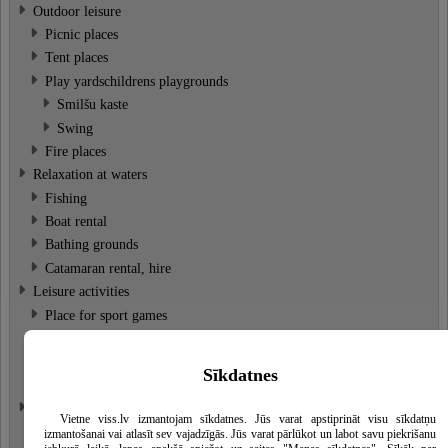
Outdoor leisure
Picnic places
Tent places
Play yardschildrens playgrounds
Smilšu kaste
Swing
Fire places
Relaxation at waters
Fishing
Boat rental
Bathing grounds
Catamaran rental, hire
Leisure activities
Place for sport games
Volleyball courts
Basket-ball areas
Sīkdatnes
Gridiron for football
Serving tables
Vietne viss.lv izmantojam sīkdatnes. Jūs varat apstiprināt visu sīkdatņu
Banquets
izmantošanai vai atlasīt sev vajadzīgās. Jūs varat pārlūkot un labot savu piekrišanu