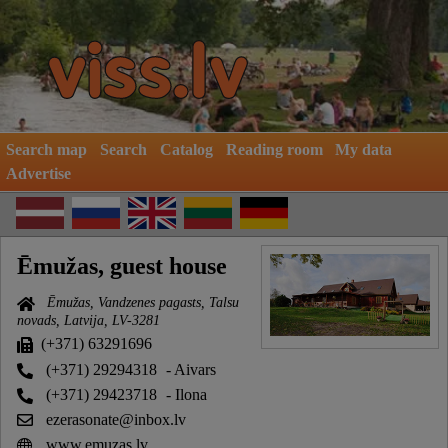
Search map
Search
Catalog
Reading room
My data
Advertise
Ēmužas, guest house
Ēmužas, Vandzenes pagasts, Talsu
novads, Latvija, LV-3281
(+371) 63291696
(+371) 29294318
- Aivars
(+371) 29423718
- Ilona
ezerasonate@inbox.lv
www.emuzas.lv