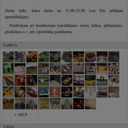
Darba laiks: katru dienu no 11.00-23.00 (vai līdz pēdējam
apmeklētājam)
Piedāvājam arī konditorejas izstrādājums- tortes, kūkas, plātsmaizes,
pīrādziņus u.c. pēc iepriekšēja pasūtījuma.
Gallery
+ vēl 9
Video