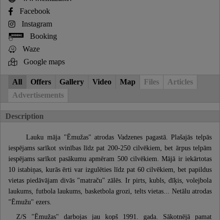
Facebook
Instagram
Booking
Waze
Google maps
All
Offers
Gallery
Video
Map
Files
Articles
Advertisements
Description
Lauku māja "Ēmužas" atrodas Vadzenes pagastā. Plašajās telpās
iespējams sarīkot svinības līdz pat 200-250 cilvēkiem, bet ārpus telpām
iespējams sarīkot pasākumu apmēram 500 cilvēkiem. Mājā ir iekārtotas
10 istabiņas, kurās ērti var izgulēties līdz pat 60 cilvēkiem, bet papildus
vietas piedāvājam divās "matraču" zālēs. Ir pirts, kubls, dīķis, volejbola
laukums, futbola laukums, basketbola grozi, telts vietas... Netālu atrodas
"Ēmužu" ezers.
Z/S "Ēmužas" darbojas jau kopš 1991. gada. Sākotnējā pamat