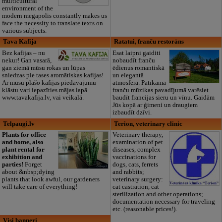
multicultural
environment of the
modern megapolis constantly makes us
face the necessity to translate texts on
various subjects.
Tava Kafija
Ratatui, franču restorāns
Bez kafijas – nu
Esat laipni gaiditi
nekur! Gan vasarā,
nobaudīt franču
gan ziemā mūsu rokas un lūpas
ēdienus romantiskā
sniedzas pie tases aromātiskas kafijas!
un elegantā
Ar mūsu plašo kafijas piedāvājumu
atmosfērā. Patīkamā
klāstu vari iepazīties mājas lapā
franču mūzikas pavadījumā varēsiet
www.tavakafija.lv, vai veikalā.
baudīt francijas sieru un vīnu. Gaidām
Jūs kopā ar ģimeni un draugiem
izbaudīt dzīvi.
Telpaugi.lv
Terion, veterinary clinic
Plants for office
Veterinary therapy,
and home, also
examination of pet
plant rental for
diseases, complex
exhibition and
vaccinations for
parties!
Forget
dogs, cats, ferrets
about &nbsp;dying
and rabbits;
plants that look awful, our gardeners
veterinary surgery:
will take care of everything!
cat castration, cat
sterilization and other operations;
documentation necessary for traveling
etc. (reasonable prices!).
Visi banneri