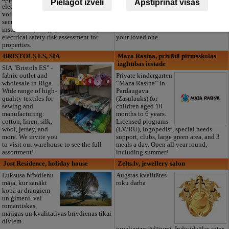
Pielāgot izvēli
Apstiprināt visas
electronics, low-
paperwork,
voltage and
transport, and supplies. Available 24/7.
security systems
We also offer high-quality authentic
installation, design, measurements, and
Latvian traditional blankets to honor
electrical safety risk assessment for
your loved one.
properties.
BRISTOLS ES, SIA
Maza Rasiņa, privātā pirmsskolas
izglītības iestāde
SIA "Bristols ES" -
fabric outlet and
Private kindergarten
wholesale in Riga.
“Maza Rasiņa” in
Wide range of high-
Pardaugava
quality textiles for
(Zasulauks) for
sewing and
children aged 10
manufacturing:
months to 6 years.
cotton, linen, silk,
Licensed programs
wool, jersey, and
(LV/RU), logopedist, special needs
more. We invite you
support, clubs, large green area, and 3
to visit our warehouse to see the full
meals a day. Open all year round,
assortment!
including summer!
Jost Residence, holiday house
Zelts.lv, jewellery salon
Luksusa brīvdienu
Augstas kvalitātes
māja, kur sanākt
roku darba
kopā ar draugiem
un ģimeni, vai
romantiskas,
mājīgas un kvalitatīvas brīvdienas tikai
diviem.