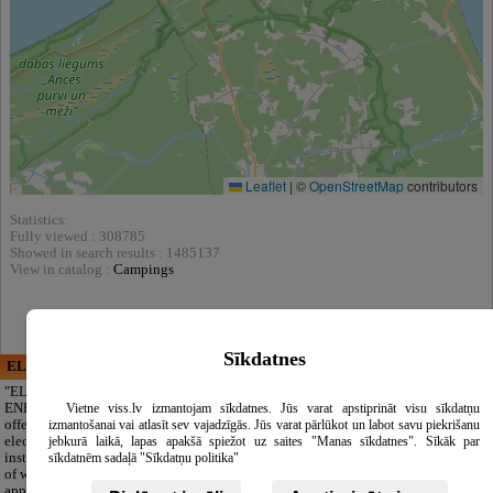
Leaflet
|
©
OpenStreetMap
contributors
Statistics:
Fully viewed : 308785
Showed in search results : 1485137
View in catalog :
Campings
Sīkdatnes
ELECTRIC ENERGY
CĒSU APBEDĪŠANAS
PAKALPOJUMI, SIA
"ELECTRIC
ENERGY Kandava"
A respectful farewell
Vietne viss.lv izmantojam sīkdatnes. Jūs varat apstiprināt visu sīkdatņu
offers full-range
without extra
izmantošanai vai atlasīt sev vajadzīgās. Jūs varat pārlūkot un labot savu piekrišanu
electrical
worries. We take
jebkurā laikā, lapas apakšā spiežot uz saites "Manas sīkdatnes". Sīkāk par
installation, repair
care of everything:
sīkdatnēm sadaļā "Sīkdatņu politika"
of wiring,
full funeral
appliances and
arrangements,