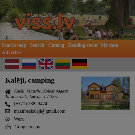
Search map
Search
Catalog
Reading room
My data
Advertise
Kalēji, camping
Kalēji, Mazirbe, Kolkas pagasts,
Talsu novads, Latvija, LV-3275
(+371) 28829474
mazirbeskaleji@gmail.com
Waze
Google maps