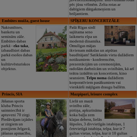
juvelierizstrādājumi. Individuālas rotas
pēc jūsu vēlmēm. Zelta rotas ar
dabīgiem dārgakmeņiem un
briljantiem.
Embūtes muiža, guest house
SPĪĶERU KONCERTZĀLE
Naktsmītnes,
Pašā Rīgas sirdī
banketu un
sajūtama seno
semināru zāle.
laikmetu elpa un
Embūtes dabas
modernā dinamika.
parkā -
eko taka
,
Omulīgas mājas
izbaudīsiet dabas
ikvienam mākslas un atpūtas
parkā esošos dabas
baudītājam! Satikšanās vieta dažādiem
un
notikumiem - konferencēm,
kultūrvēsturiskos
prezentācijām un ceremonijām,
objektus.
radošām darbnīcām un svinībām, kā arī
teātra izrādēm un koncertiem, kino
seansiem.
Telpu noma
dažādiem
korporatīviem pasākumiem vai
vienkārši mājīgam draugu ballēm.
Princis, SIA
Mazpipari, leisure complex
Jāšanas sporta
Lielā un mazā
kluba Princis
svinību zāle,
saimniecībā ir
pirtiņa, apkurināma
aptuveni 70 zirgi.
koka baļļa zem
Piedāvājam izjādes
klajas debess, lielās
ar zirgiem un
šūpoles, 3 divvietīgās istabiņas, 1
ponijiem Jelgavā,
četrvietīgā istabiņa, telpa, kur ir 7
jāšanas apmacību,
gultas vietas, telpa, kur ir 10 gultas