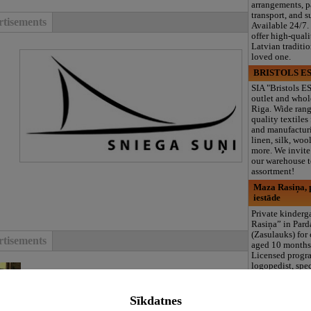
arrangements, 
transport, and s
tisements
Available 24/7.
offer high-quali
Latvian traditi
loved one.
BRISTOLS ES
SIA "Bristols ES
outlet and whol
Riga. Wide rang
quality textiles
and manufacturi
linen, silk, wool
more. We invite 
our warehouse to
assortment!
Maza Rasiņa, p
iestāde
Private kinder
Rasiņa” in Par
(Zasulauks) for
tisements
aged 10 months 
Licensed progr
logopedist, spe
support, clubs, 
area, and 3 meal
including summ
Sīkdatnes