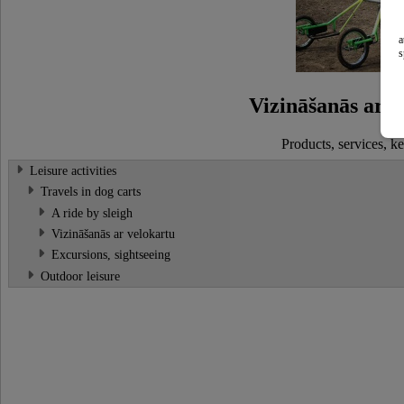
a
s
Vizināšanās ar v
Products, services, 
Leisure activities
Travels in dog carts
A ride by sleigh
Vizināšanās ar velokartu
Excursions, sightseeing
Outdoor leisure