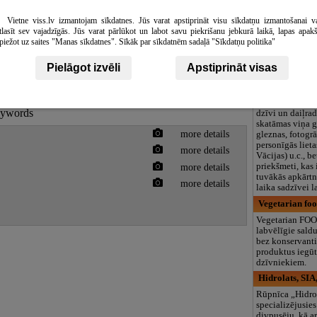
LaPizza, SIA, p
Itāļu picas Latg
Vietne viss.lv izmantojam sīkdatnes. Jūs varat apstiprināt visu sīkdatņu izmantošanai v
gaumē! Vienmēr
tlasīt sev vajadzīgās. Jūs varat pārlūkot un labot savu piekrišanu jebkurā laikā, lapas apak
garda produkcij
piežot uz saites "Manas sīkdatnes". Sīkāk par sīkdatnēm sadaļā "Sīkdatņu politika"
mierīga atmosfē
gaidīts ikviens 
Pielāgot izvēli
Apstiprināt visas
Jāņa Jaunsudr
elokartu
Pamatekspozīci
iepazīstina ar 
keywords
dzīvi un daiļrad
skatāmas viņa g
more details
gleznas, fotogrā
personīgās lieta
more details
Vācijas) u.c., b
more details
priekšmeti, kas
tuvākās apkārtn
more details
laika sadzīvei l
Vegetarian foo
Vegetarian FOO
labvēlīgie sald
bez konservanti
produktus iegūt
dzīvniekiem.
Hidrolats, SIA
Rūpnīca „Hidrol
specializējusie
divpusēju, kā ar