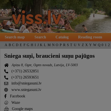
Search map
Search
Catalog
Reading room
A
B
C
D
E
F
G
H
I
J
K
L
M
N
O
P
R
S
T
U
V
Z
X
Y
W
Q
0
1
2
Sniega suņi, braucieni suņu pajūgos
Apiņu 8, Ogre, Ogres novads, Latvija, LV-5003
(+371) 26532851
(+371) 26593651
info@sniegasuni.lv
www.sniegasuni.lv
Facebook
Waze
Google maps