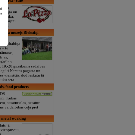
izzeria - café
aliešu
ai
 svaiga un
šā
a. Jauka,
ra. Laipni
viesis.
abiņa muzejs Riekstiņi
ja
Jaunsudrabiņa
i – te
rāmatas,
fijas,
s(arī no
et 19.-20.gs.sākuma sadzīves
 iegūti Neretas pagasta un
es viensētās, dod ieskatu tā
auku sētā.
ds, food products
DS -
umi. Kūkas
em, nesatur olas, nesatur
us vardarbības ceļā pret
, metal working
ats" ir
s vienpusēju,
ī