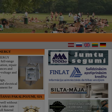
ENERGY
NERGY
 full-range
lation, repair
iances and
w-voltage and
s
sign,
nd electrical
ssment for
ĪŠANAS PAKALPOJUMI, SIA
ewell without
e take care
ull funeral