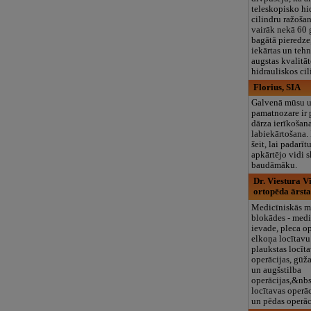
teleskopisko hi
cilindru ražoša
vairāk nekā 60 
bagātā pieredze
iekārtas un teh
augstas kvalitā
hidrauliskos cil
Florius, SIA
Galvenā mūsu
pamatnozare ir 
dārza ierīkošan
labiekārtošana
šeit, lai padarī
apkārtējo vidi 
baudāmāku.
Dr. Viestura V
ortopēda ārsta
Medicīniskās m
blokādes - med
ievade, pleca op
elkoņa locītavu
plaukstas locīt
operācijas, gūža
un augšstilba
operācijas,&nbs
locītavas operāc
un pēdas operāc