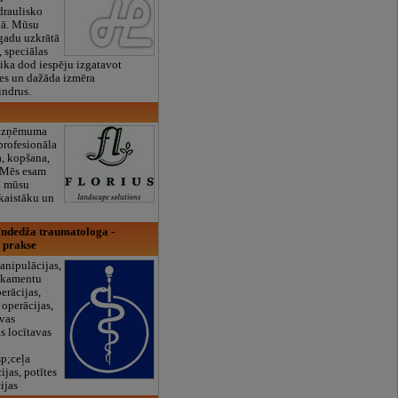
draulisko
nā. Mūsu
gadu uzkrātā
, speciālas
nika dod iespēju izgatavot
tes un dažāda izmēra
indrus.
 uzņēmuma
profesionāla
a, kopšana,
. Mēs esam
tu mūsu
skaistāku un
īndedža traumatologa -
 prakse
anipulācijas,
ikamentu
erācijas,
 operācijas,
avas
s locītavas
p;ceļa
ijas, potītes
ijas