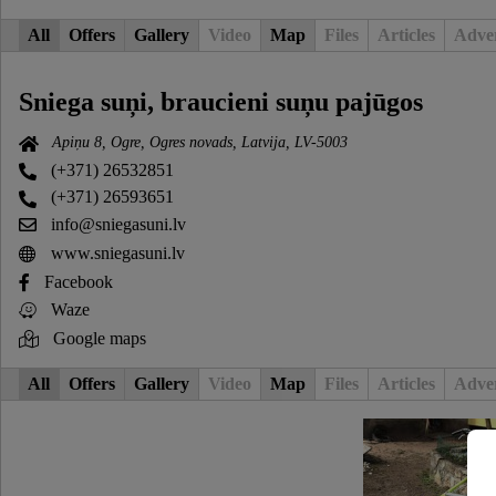
All
Offers
Gallery
Video
Map
Files
Articles
Adver
Sniega suņi, braucieni suņu pajūgos
Apiņu 8, Ogre, Ogres novads, Latvija, LV-5003
(+371) 26532851
(+371) 26593651
info@sniegasuni.lv
www.sniegasuni.lv
Facebook
Waze
Google maps
All
Offers
Gallery
Video
Map
Files
Articles
Adver