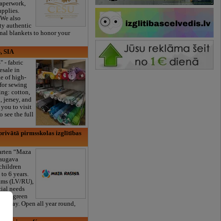
paperwork,
upplies.
 We also
ty authentic
onal blankets to honor your
, SIA
" - fabric
esale in
e of high-
 for sewing
ng: cotton,
, jersey, and
you to visit
 see the full
rivātā pirmsskolas izglītības
garten “Maza
daugava
 children
to 6 years.
ams (LV/RU),
cial needs
large green
s a day. Open all year round,
er!