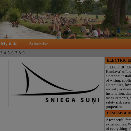
My data
Advertise
3
4
5
6
7
8
9
ELECTRIC 
"ELECTRIC E
Kandava" offers
electrical instal
of wiring, appl
electronics, lo
security system
installation, de
measurements, a
safety risk asse
properties.
CĒSU APBED
A respectful far
extra worries. W
of everything: f