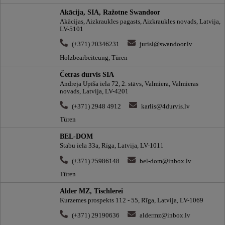
Akācija, SIA, Ražotne Swandoor
Akācijas, Aizkraukles pagasts, Aizkraukles novads, Latvija,
LV-5101
(+371) 20346231
jurisl@swandoor.lv
Holzbearbeiteung, Türen
Četras durvis SIA
Andreja Upīša iela 72, 2. stāvs, Valmiera, Valmieras
novads, Latvija, LV-4201
(+371) 2948 4912
karlis@4durvis.lv
Türen
BEL-DOM
Stabu iela 33a, Rīga, Latvija, LV-1011
(+371) 25986148
bel-dom@inbox.lv
Türen
Alder MZ, Tischlerei
Kurzemes prospekts 112 - 55, Rīga, Latvija, LV-1069
(+371) 29190636
aldermz@inbox.lv