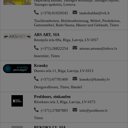
Dapkiškių kaimas, Tauragės seniūnija, Tauragės rajono,
Tauragės apskritis, Lietuva
(+370) 61029545
laukobaldai@tvk.lt
Tischlerarbeiten, Holzbearbeiteung, Möbel, Produktion,
Gartenmöbel, Bade/Sauna, Häuser und Gebäude, Türen
ARS ART, SIA
Krustpils iela 69a, Rīga, Latvija, LV-1057
(+371) 26822254
arturas.arturas@inbox.lv
Innentüre, Türen
Krassky
Duntes iela 11, Rīga, Latvija, LV-1013
(+371) 67781400
krassky@krassky.lv
Designesfliesen, Türen, Handel
Profdoors, einkaufen
Rēzeknes iela 3, Rīga, Latvija, LV-1073
(+371) 27887885
info@profdoors.lv
Türen
RVKOKS.LV, SIA