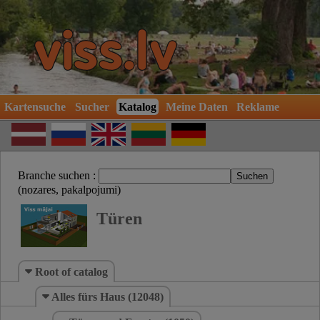
Kartensuche
Sucher
Katalog
Meine Daten
Reklame
Branche suchen :
(nozares, pakalpojumi)
Türen
Root of catalog
Alles fürs Haus (12048)