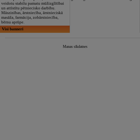
veidotu stabilu pamatu mūžizglītībai
un attīstītu pētniecisko darbību.
Māszinības, ārstniecība, ārstnieciskā
masāža, farmācija, zobārstniecība,
bērnu aprūpe.
Visi banneri
Manas sīkdatnes