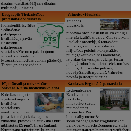
dizains, tekstiliztrādājumu dizains,
multimediju dizains.
Daugavpils Tirdzniecības
Vaiņodes vidusskola
profesionālā vidusskola
Vaiņodes
Profesionālā izglītība
vidusskola
: ēdināšanas
piedāvā&nbsp;plašu un daudzveidīgu
pakalpojumi,
interešu izglītības darbu -&nbsp;5 kori,
kvalifikācija pavārs
4 vokālie ansambļi, 9 tautas deju
Restorānu
kolektīvi, vizuālās mākslas un
pakalpojumu
mājturības pulciņš, kokapstrādes
speciālists Viesnīcu pakalpojumu
pulciņš,skatuves runas nodarbības,
speciālists Konditors
latviskās dzīvesziņas pulciņš, teātra
Mazumtirdzniecības veikala pārdevējs
pulciņš, robotikas pulciņš, elektronikas
Tūristu grupas pavadonis
pulciņš, dabaszinību pulciņš,
novadpētniecībaspulciņš, Vaiņodes
novada jaunsargu vienība.
Rīgas Stradiņa universitātes
Kandavas Reģionālā pamatskola
Sarkanā Krusta medicīnas koledža
Regionalschule
Koledžas misija ir
Kandava: eine
sagatavot augstas
herzliche,
kvalitātes
innovative Schule
speciālistus
mit modernen
veselības aprūpes
Kabinetten. Wir
jomā, lai studiju laikā iegūtās
bieten allgemeine &
zināšanas, prasmes un attieksmes būtu
sonderpädagogische Programme (bei
atbilstošas ES prasībām un Sarkanā
Lern-, Seh-, Sprachstörungen etc.). Ein
Krusta pamatprincipiem, kā arī tās
gut ausgestattetes Internat ist verfügbar.