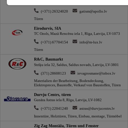
Latvija, LV-5101
(+371) 26324020
gatism@apollo.lv
Türen
Eirodurvis, SIA
TC Ozols, Mazā Rencēnu iela 1, Rīga, Latvija, LV-1073
(+371) 67704154
info@m-lux.lv
Türen
R&C, Baumarkt
Striķu iela 32, Saldus, Saldus novads, Latvija, LV-3801
(371) 28608123
ievagrosmane@inbox.lv
Materialien der Bearbeitung, Bodendeckung,
Elektropreces, Baustoffe, Verkauf von Baustoffen, Türen
Durvju Centrs, türen
Gunāra Astras iela 8, Rīga, Latvija, LV-1082
(+371) 22041240
astras@durvjucentrs.lv
Innentüre, Holztüren, Türen, Einbau, montage, Türmöbel
Zig Zag Montāža, Türen und Fenster