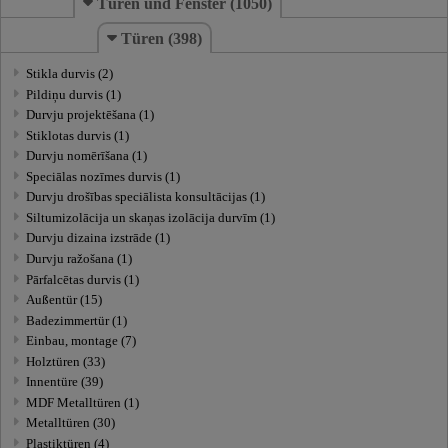
Türen und Fenster (1050)
Türen (398)
Stikla durvis (2)
Pildiņu durvis (1)
Durvju projektēšana (1)
Stiklotas durvis (1)
Durvju nomērīšana (1)
Speciālas nozīmes durvis (1)
Durvju drošības speciālista konsultācijas (1)
Siltumizolācija un skaņas izolācija durvīm (1)
Durvju dizaina izstrāde (1)
Durvju ražošana (1)
Pārfalcētas durvis (1)
Außentür (15)
Badezimmertür (1)
Einbau, montage (7)
Holztüren (33)
Innentüre (39)
MDF Metalltüren (1)
Metalltüren (30)
Plastiktüren (4)