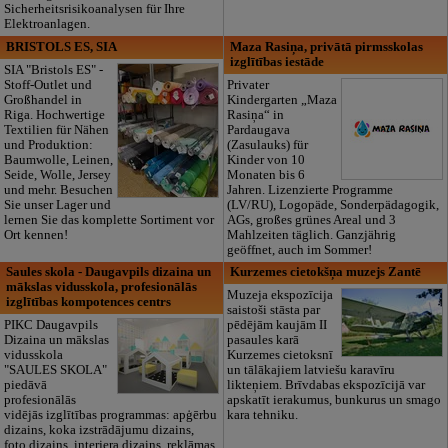
Sicherheitsrisikoanalysen für Ihre
Elektroanlagen.
BRISTOLS ES, SIA
Maza Rasiņa, privātā pirmsskolas
izglītības iestāde
SIA "Bristols ES" -
Stoff-Outlet und
Privater
Großhandel in
Kindergarten „Maza
Riga. Hochwertige
Rasiņa“ in
Textilien für Nähen
Pardaugava
und Produktion:
(Zasulauks) für
Baumwolle, Leinen,
Kinder von 10
Seide, Wolle, Jersey
Monaten bis 6
und mehr. Besuchen
Jahren. Lizenzierte Programme
Sie unser Lager und
(LV/RU), Logopäde, Sonderpädagogik,
lernen Sie das komplette Sortiment vor
AGs, großes grünes Areal und 3
Ort kennen!
Mahlzeiten täglich. Ganzjährig
geöffnet, auch im Sommer!
Saules skola - Daugavpils dizaina un
Kurzemes cietokšņa muzejs Zantē
mākslas vidusskola, profesionālās
Muzeja ekspozīcija
izglītības kompotences centrs
saistoši stāsta par
PIKC Daugavpils
pēdējām kaujām II
Dizaina un mākslas
pasaules karā
vidusskola
Kurzemes cietoksnī
"SAULES SKOLA"
un tālākajiem latviešu karavīru
piedāvā
likteņiem. Brīvdabas ekspozīcijā var
profesionālās
apskatīt ierakumus, bunkurus un smago
vidējās izglītības programmas: apģērbu
kara tehniku.
dizains, koka izstrādājumu dizains,
foto dizains, interjera dizains, reklāmas