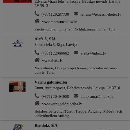
Edvarta Virzas iela 4a, Iecava, Bauskas novads, Latvija,
LV-3913
(+371) 29287730
renessr@renessmebeles.lv
www.renessmebeles.lv
Küchenmöbeln, Interieur, Schlafzimmermöbel, Türen
Alefs S, SIA
Šmerļa iela 3, Rīga, Latvija
(+371) 22066662
alefss@inbox.lv
www.alefss.lv
Metalltüren, Durvju projektēšana, Speciālas nozīmes
durvis, Türen
Vārnu galdniecība
Dūmi, Auru pagasts, Dobeles novads, Latvija, LV-3710
(+371) 26494908
aldisvarna@inbox.lv
www.varnugaldnieciba.lv
Holzbearbeiteung, Türen, Treppe, Aufgang, Möbel nach
individuellem Auftrag
Rendoks SIA