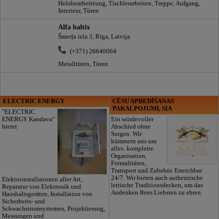
Holzbearbeiteung, Tischlerarbeiten, Treppe, Aufgang,
Interieur, Türen
Alfa baltix
Šmerļa iela 3, Rīga, Latvija
(+371) 26640064
Metalltüren, Türen
ELECTRIC ENERGY
CĒSU APBEDĪŠANAS
PAKALPOJUMI, SIA
"ELECTRIC
ENERGY Kandava"
Ein würdevoller
bietet
Abschied ohne
Sorgen. Wir
kümmern uns um
alles: komplette
Organisation,
Formalitäten,
Transport und Zubehör. Erreichbar
24/7. Wir bieten auch authentische
Elektroinstallationen aller Art,
lettische Traditionsdecken, um das
Reparatur von Elektronik und
Andenken Ihres Liebsten zu ehren.
Haushaltsgeräten, Installation von
Sicherheits- und
Schwachstromsystemen, Projektierung,
Messungen und