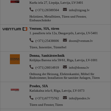
Kuršu iela 27, Liepāja, Latvija, LV-3401
(+371) 26589564
info@zigzag.lv
Holztüren, Metalltüren, Türen und Fenster,
Einbauschränke
Ventum, SIA, türen
1. pasažieru iela 12a, Daugavpils, Latvija, LV-5401
(+371) 25438606
doors@ventum.lv
Türen, Innentüre, Türmöbel
Donna, Sanitätstechnik
Krišjāņa Barona iela 59/61, Rīga, Latvija, LV-1001
(+371) 26014919
info@donna.lv
Ordnung der Heizung, Elektrokamīni, Möbel für
Badezimmer, Installation für sanitäre Anlagen, Türen
Prodex, SIA
Katlakalna iela 6, Rīga, Latvija, LV-1073
(+371) 67775762
info@prodex.lv
Türen und Fenster, Türen