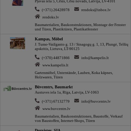
Pļavas iela 5, Cēsis, Cēsu novads, Latvija, LV-4101
(+371) 26428978
rendoks@inbox.lv
rendoks.lv
Baumaterialien, Baukonstruktionen, Montage der Fenster
und Türen, Plastiktüren, Plastikatfenster
Kampas, Möbel
J. Tumo-Vaižganto g. 13 / Sinagogų g. 1, 13, Plungė, Telšių
apskritis, Lietuva, LT-90125
(+370) 44871866
info@kampelis.lt
www.kampelis.lt
Gartenmöbel, Unterstände, Lauben, Koka kāpnes,
Holzwaren, Türen
Būvcentrs, Baumarkt
Austuves iela 1a, Rīga, Latvija, LV-1063
(+371) 67132779
info@buvcentrs.lv
www.buvcentrs.lv
Baumaterialien, Baukonstruktionen, Baustoffe, Verkauf
von Baustoffen, Internet-Shops, Türen
Durvistev, SIA