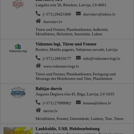
Latgales iela 50, Rēzekne, Latvija, LV-4601
(+371) 29421666
durvistev@inbox.lv
durvistev.lv
Türen und Fenster, Plastikatfenster, Außentür,
Metalltüren, Holztüren, Innentüre, Luken
Vidzemes logi, Türen und Fenster
Rozītes, Matīšu pagasts, Valmieras novads, Latvija
(+371) 26619177
info@vidzemes-logi.lv
www.vidzemes-logi.lv
Türen und Fenster, Plastikatfenster, Fertigung und
Montage der Holzfenster und Türe, Plastiktüren
Baltijas durvis
Augusta Deglava iela 45, Rīga, Latvija, LV-1035
(+371) 27099962
kenass@inbox.lv
mexin.lv
Metalltüren, Fenster, Unterstände, Lauben, Tore, Türen
Laukbaldis, UAB, Holzbearbeitung