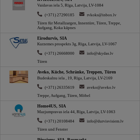
Vaidavas iela 5, Rīga, Latvija, LV-1084
(+371) 27290185
rvkoks@inbox.lv
Türen für Metallzargen, Innentüre, Türen, Treppe,
Aufgang, Koka kāpnes
Eirodurvis, SIA
Kurzemes prospekts 3g, Rīga, Latvija, LV-1067
(+371) 26668000
info@skydas.lv
Türen
Aveko, Küche, Schränke, Treppen, Türen
Budeskalnu iela , 19, Rīga, Latvija, LV-2169
(+371) 26335619
aveko@aveko.lv
Treppe, Aufgang, Türen, Möbel
Home4US, SIA
Mazjumpravas iela 44, Rīga, Latvija, LV-1063
(+371) 20108484
info@durvisvisiem.lv
Türen und Fenster
Iļģuciems, SIA, Baumarkt