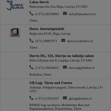
Labas durvis
Kalnciema iela 32a, Rīga, Latvija, LV-1083
(+371) 29239693
info@labasdurvis.lv
Türen
Doors, Internetgeschäft
Buļļu iela 43/45, Rīga, Latvija
(371) 29997971
durvis.lv@inbox.lv
Türen
Durvis DG, SIA, Durvju un žalūziju salons
Klāva Ukstiņa iela 8, Liepāja, Latvija, LV-3401
(+371) 20020421
durvisdg@inbox.lv
Rolladen, Türen
GB Logi, Türen und Fenster
Aizkaipi, Valdgales pagasts, Talsu novads, Latvija, LV-
3253
(+371) 27021427
gblogi@inbox.lv
REHAU logi un durvis, Holzfenster, Bau und
Raparaturarbeiten, Projektēšana, Türen