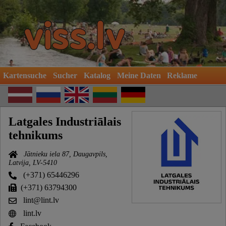
Kartensuche
Sucher
Katalog
Meine Daten
Reklame
Latgales Industriālais
tehnikums
Jātnieku iela 87, Daugavpils,
Latvija, LV-5410
(+371) 65446296
(+371) 63794300
lint@lint.lv
lint.lv