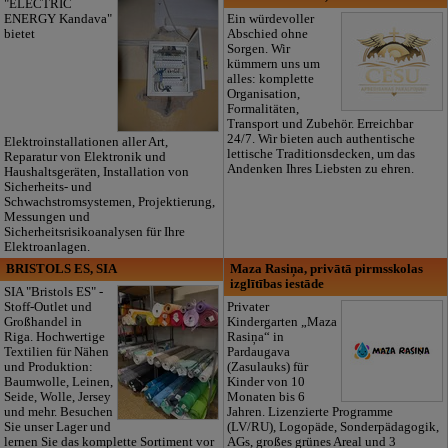
"ELECTRIC
ENERGY Kandava"
Ein würdevoller
bietet
Abschied ohne
Sorgen. Wir
kümmern uns um
alles: komplette
Organisation,
Formalitäten,
Transport und Zubehör. Erreichbar
24/7. Wir bieten auch authentische
Elektroinstallationen aller Art,
lettische Traditionsdecken, um das
Reparatur von Elektronik und
Andenken Ihres Liebsten zu ehren.
Haushaltsgeräten, Installation von
Sicherheits- und
Schwachstromsystemen, Projektierung,
Messungen und
Sicherheitsrisikoanalysen für Ihre
Elektroanlagen.
BRISTOLS ES, SIA
Maza Rasiņa, privātā pirmsskolas
izglītības iestāde
SIA "Bristols ES" -
Stoff-Outlet und
Privater
Großhandel in
Kindergarten „Maza
Riga. Hochwertige
Rasiņa“ in
Textilien für Nähen
Pardaugava
und Produktion:
(Zasulauks) für
Baumwolle, Leinen,
Kinder von 10
Seide, Wolle, Jersey
Monaten bis 6
und mehr. Besuchen
Jahren. Lizenzierte Programme
Sie unser Lager und
(LV/RU), Logopäde, Sonderpädagogik,
lernen Sie das komplette Sortiment vor
AGs, großes grünes Areal und 3