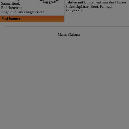
Fahrten mit Booten entlang des Flusses.
Saunaritual,
Picknickplätze, Boot, Fahrrad,
Badebereiche,
Zeltverleih.
Angeln, Ausrüstungsverleih.
Visi banneri
Manas sīkdatnes