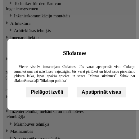
Techniker für den Bau von
Ingenieursystemen
Inženierkomunikāciju montētājs
Arhitektūra
Arhitektūras tehniķis
Innenarchitektur
Interjera dizainera asistents
Interjera noformētājs
Sīkdatnes
Metallbearbeitung - Ausbildung
Lokmetinātājs metināšanā ar
Vietne viss.lv izmantojam sīkdatnes. Jūs varat apstiprināt visu sīkdatņu
izmantošanai vai atlasīt sev vajadzīgās. Jūs varat pārlūkot un labot savu piekrišanu
mehanizēto iekārtu aktīvās gāzes vidē
jebkurā laikā, lapas apakšā spiežot uz saites "Manas sīkdatnes". Sīkāk par
(MAG)
sīkdatnēm sadaļā "Sīkdatņu politika"
Lokmetinātājs metināšanā ar volframa
elektrodu inertās gāzes vidē (TIG)
Pielāgot izvēli
Apstiprināt visas
Ēdināšanas pakalpojumi, serviss
Konditora palīgs
Inženiertehnika, mehānika un mašīnbūves
tehnoloģija
Mašīnbūves tehniķis
Mašīnzinības
Smago spēkratu mehāniķis