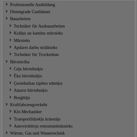
Professionelle Ausbildung
Dienstgrade Gasthäuser
Bauarbeiten
Techniker für Ausbauarbeiten
Krāšņu un kamīnu mūrnieks
Mūrnieks
Apdares darbu strādnieks
Techniker für Trockenbau
Būvniecība
Ceļu būvtehniķis
Ēku būvtehniķis
Ģeotehnikas izpētes tehniķis
Ainavu būvtehniķis
Bruģētājs
Kraftfahrzeugverkehr
Kfz-Mechaniker
Transportlīdzekļu krāsotājs
Autovirsbūvju remontatsledznieks
Wärme, Gas und Wassertechnik