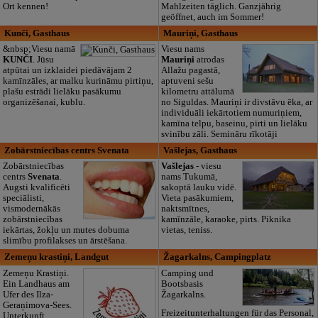
Ort kennen!
Mahlzeiten täglich. Ganzjährig
geöffnet, auch im Sommer!
Kunči, Gasthaus
Mauriņi, Gasthaus
&nbsp;Viesu namā
Viesu nams
KUNČI
. Jūsu
Mauriņi
atrodas
atpūtai un izklaidei piedāvājam 2
Allažu pagastā,
kamīnzāles, ar malku kurināmu pirtiņu,
aptuveni sešu
plašu estrādi lielāku pasākumu
kilometru attālumā
organizēšanai, kublu.
no Siguldas. Mauriņi ir divstāvu ēka, ar
individuāli iekārtotiem numuriņiem,
kamīna telpu, baseinu, pirti un lielāku
svinību zāli. Semināru rīkotāji
Zobārstniecības centrs Svenata
Vašlejas, Gasthaus
Zobārstniecības
Vašlejas
- viesu
centrs
Svenata
.
nams Tukumā,
Augsti kvalificēti
sakoptā lauku vidē.
speciālisti,
Vieta pasākumiem,
vismodernākās
naktsmītnes,
zobārstniecības
kamīnzāle, karaoke, pirts. Piknika
iekārtas, žokļu un mutes dobuma
vietas, teniss.
slimību profilakses un ārstēšana.
Zemeņu krastiņi, Landgut
Žagarkalns, Campingplatz
Zemeņu Krastiņi.
Camping und
Ein Landhaus am
Bootsbasis
Ufer des Ilza-
Žagarkalns.
Geraņimova-Sees.
Freizeitunterhaltungen für das Personal,
Unterkunft,