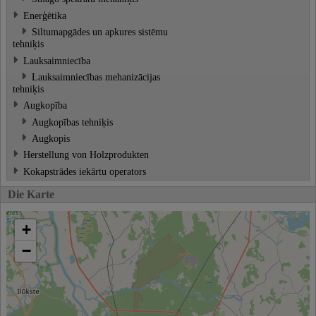
Enerģētika
Siltumapgādes un apkures sistēmu
tehniķis
Lauksaimniecība
Lauksaimniecības mehanizācijas
tehniķis
Augkopība
Augkopības tehniķis
Augkopis
Herstellung von Holzprodukten
Kokapstrādes iekārtu operators
Die Karte
+
−