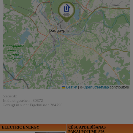
Leaflet
|
©
OpenStreetMap
contributors
Statistik:
Ist durchgesehen : 30372
Gezeigt in sucht Ergebnisse : 264790
ELECTRIC ENERGY
CĒSU APBEDĪŠANAS
PAKALPOJUMI, SIA