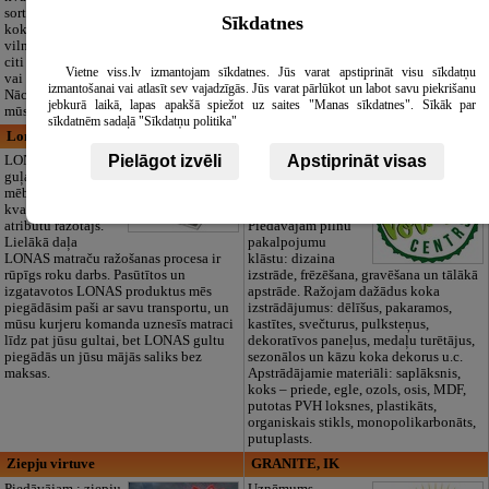
sortiments:
Pārdaugavā,
Sīkdatnes
kokvilna, lins, zīds,
Zasulaukā, bērniem
vilna, trikotāža un
no 10 mēnešiem
citi audumi šūšanai
līdz 6 gadiem. Licencētas programmas
Vietne viss.lv izmantojam sīkdatnes. Jūs varat apstiprināt visu sīkdatņu
vai ražošanai.
(LV/RU), logopēds, speciālais atbalsts,
izmantošanai vai atlasīt sev vajadzīgās. Jūs varat pārlūkot un labot savu piekrišanu
Nāciet un iepazīstieties ar pilnu klāstu
pulciņi, liela zaļa teritorija un 3x
jebkurā laikā, lapas apakšā spiežot uz saites "Manas sīkdatnes". Sīkāk par
mūsu noliktavā klātienē!
ēdināšana. Strādājam visu gadu!
sīkdatnēm sadaļā "Sīkdatņu politika"
Lonas Latvija, SIA, veikals
Volmārcentrs, SIA
Pielāgot izvēli
Apstiprināt visas
LONAS - ir
VOLMĀRCENTRS
guļamistabas
- CNC frēzēšanas un
mēbeļu un citu
lāzergravēšanas
kvalitatīva miega
uzņēmums Preiļos.
atribūtu ražotājs.
Piedāvājam pilnu
Lielākā daļa
pakalpojumu
LONAS matraču ražošanas procesa ir
klāstu: dizaina
rūpīgs roku darbs. Pasūtītos un
izstrāde, frēzēšana, gravēšana un tālākā
izgatavotos LONAS produktus mēs
apstrāde. Ražojam dažādus koka
piegādāsim paši ar savu transportu, un
izstrādājumus: dēlīšus, pakaramos,
mūsu kurjeru komanda uznesīs matraci
kastītes, svečturus, pulksteņus,
līdz pat jūsu gultai, bet LONAS gultu
dekoratīvos paneļus, medaļu turētājus,
piegādās un jūsu mājās saliks bez
sezonālos un kāzu koka dekorus u.c.
maksas.
Apstrādājamie materiāli: saplāksnis,
koks – priede, egle, ozols, osis, MDF,
putotas PVH loksnes, plastikāts,
organiskais stikls, monopolikarbonāts,
putuplasts.
Ziepju virtuve
GRANITE, IK
Piedāvājam : ziepju
Uzņēmums