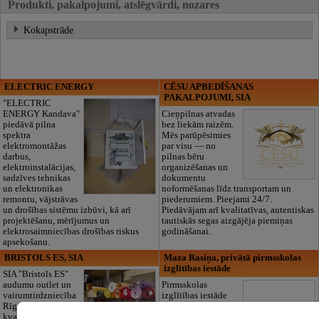
Produkti, pakalpojumi, atslēgvārdi, nozares
Kokapstrāde
ELECTRIC ENERGY
CĒSU APBEDĪŠANAS
PAKALPOJUMI, SIA
"ELECTRIC
ENERGY Kandava"
Cieņpilnas atvadas
piedāvā pilna
bez liekām raizēm.
spektra
Mēs parūpēsimies
elektromontāžas
par visu — no
darbus,
pilnas bēru
elektroinstalācijas,
organizēšanas un
sadzīves tehnikas
dokumentu
un elektronikas
noformēšanas līdz transportam un
remontu, vājstrāvas
piederumiem. Pieejami 24/7.
un drošības sistēmu izbūvi, kā arī
Piedāvājam arī kvalitatīvas, autentiskas
projektēšanu, mērījumus un
tautiskās segas aizgājēja piemiņas
elektrosaimniecības drošības riskus
godināšanai.
apsekošanu.
BRISTOLS ES, SIA
Maza Rasiņa, privātā pirmsskolas
izglītības iestāde
SIA "Bristols ES"
audumu outlet un
Pirmsskolas
vairumtirdzniecība
izglītības iestāde
Rīgā. Plašs un
“Maza Rasiņa” –
kvalitatīvs tekstila
privātais bērnudārzs