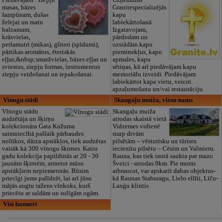
masas, bāzes
Granitespecializējās
šampūnam, dušas
kapu
želejai un matu
labiekārtošanā.
balzamam,
Izgatavojam,
krāsvielas,
pārdodam un
perlamutri (mikas), gliteri (spīdumi),
uzstādām kapu
pārtikas aromātus, ēteriskās
pieminekļus, kapu
eļļas,&nbsp;smaržvielas, bāzes eļļas un
apmales, kapu
sviestus, ziepju formas, instrumentus
sētiņas, kā arī piedāvājam kapu
ziepju veidošanai un iepakošanai.
memoriālu izveidi. Piedāvājam
labiekārtot kapa vietu, veicot
apzaļumošanu un/vai restaurāciju.
Vīnogu stādi
Skangaļu muiža, viesu nams
Vīnogu stādu
Skangaļu muiža
audzētāja un šķirņu
atrodas skaistā vietā
kolekcionāra Gata Kužuma
Vidzemes vidienē
saimniecībā pašlaik pārbaudes
starp divām
nolūkos, dārza apstākļos, tiek audzētas
pilsētām – vēsturisku un tūristu
vairāk kā 300 vīnogu škirnes. Katru
iecienītu pilsētu – Cēsīm un Valmieru.
gadu kolekcija papildinās ar 20 - 30
Rauna, kas tiek tautā saukta par mazo
jaunām šķirnēm, atmetot mūsu
Šveici –atrodas 9km. Pie mums
apstākļiem nepiemerotās. Būsim
atbraucot, var apskatīt dabas objektus-
priecīgi jums palīdzēt, lai arī jūsu
kā Raunas Staburagu, Lielo ellīti, Līču-
mājās augtu ražens vīnkoks, kurš
Lanģu klintis
priecētu ar saldām un sulīgām ogām.
Visi banneri