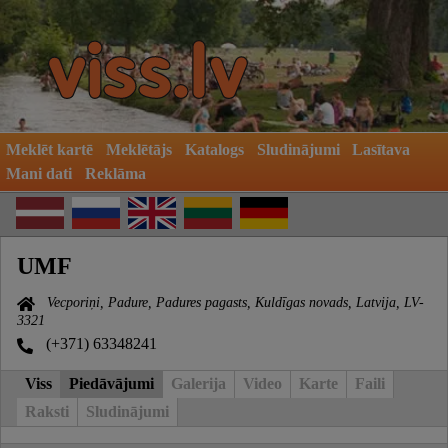
Meklēt kartē
Meklētājs
Katalogs
Sludinājumi
Lasītava
Mani dati
Reklāma
UMF
Vecporiņi, Padure, Padures pagasts, Kuldīgas novads, Latvija, LV-
3321
(+371) 63348241
Viss
Piedāvājumi
Galerija
Video
Karte
Faili
Raksti
Sludinājumi