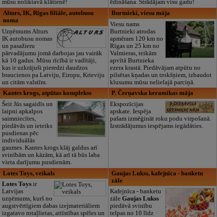
mūsu noliktavā klātienē!
ēdināšana. Strādājam visu gadu!
Alturs, IK, Rīgas filiāle, autobusu
Burtnieki, viesu māja
noma
Viesu nams
Uzņēmums Alturs
Burtnieki atrodas
IK autobusu nomas
apmēram 120 km no
un pasažieru
Rīgas un 25 km no
pārvadājumu jomā darbojas jau vairāk
Valmieras, teikām
kā 10 gadus. Mūsu rīcībā ir vadītāji,
apvītā Burtnieka
kas ir uzkrājuši pieredzi daudzos
ezera krastā. Piedāvājam atpūtu no
braucienos pa Latviju, Eiropu, Krieviju
pilsētas kņadas un trokšņiem, izbaudot
un citām valstīm.
klusumu mūsu nelielajā parciņā.
Kantes krogs, atpūtas komplekss
P. Čerņavska keramikas māja
Šeit Jūs sagaidīs un
Ekspozīcijas
laipni apkalpos
apskate. Iespēja
saimniecītes,
pašam izmēģināt roku podu virpošanā.
piedāvās un ieteiks
Izstrādājumus iespējams iegādāties.
pusdienas pēc
individuālās
gaumes. Kantes krogs klāj galdus arī
svinībām un kāzām, kā arī tā būs laba
vieta darījumu pusdienām.
Lotes Toys, veikals
Gaujas Lukss, kafejnīca - banketu
zāle
Lotes Toys
ir
Latvijas
Kafejnīca - banketu
uzņēmums, kurš no
zāle
Gaujas Lukss
augstvērtīgiem dabas izejmateriāliem
piedāvā svinību
izgatavo rotaļlietas, attīstības spēles un
telpas no 10 līdz