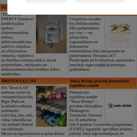
ELECTRIC ENERGY
CĒSU APBEDĪŠANAS
PAKALPOJUMI, SIA
"ELECTRIC
ENERGY Kandava"
Cieņpilnas atvadas
piedāvā pilna
bez liekām raizēm.
spektra
Mēs parūpēsimies
elektromontāžas
par visu — no
darbus,
pilnas bēru
elektroinstalācijas,
organizēšanas un
sadzīves tehnikas
dokumentu
un elektronikas
noformēšanas līdz transportam un
remontu, vājstrāvas
piederumiem. Pieejami 24/7.
un drošības sistēmu izbūvi, kā arī
Piedāvājam arī kvalitatīvas, autentiskas
projektēšanu, mērījumus un
tautiskās segas aizgājēja piemiņas
elektrosaimniecības drošības riskus
godināšanai.
apsekošanu.
BRISTOLS ES, SIA
Maza Rasiņa, privātā pirmsskolas
izglītības iestāde
SIA "Bristols ES"
audumu outlet un
Pirmsskolas
vairumtirdzniecība
izglītības iestāde
Rīgā. Plašs un
“Maza Rasiņa” –
kvalitatīvs tekstila
privātais bērnudārzs
sortiments:
Pārdaugavā,
kokvilna, lins, zīds,
Zasulaukā, bērniem
vilna, trikotāža un
no 10 mēnešiem
citi audumi šūšanai
līdz 6 gadiem. Licencētas programmas
vai ražošanai.
(LV/RU), logopēds, speciālais atbalsts,
Nāciet un iepazīstieties ar pilnu klāstu
pulciņi, liela zaļa teritorija un 3x