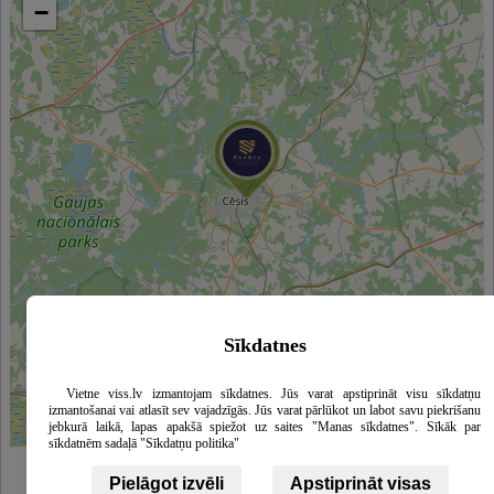
−
Sīkdatnes
Vietne viss.lv izmantojam sīkdatnes. Jūs varat apstiprināt visu sīkdatņu
izmantošanai vai atlasīt sev vajadzīgās. Jūs varat pārlūkot un labot savu piekrišanu
jebkurā laikā, lapas apakšā spiežot uz saites "Manas sīkdatnes". Sīkāk par
Leaflet
|
©
OpenStreetMap
contributors
sīkdatnēm sadaļā "Sīkdatņu politika"
Pielāgot izvēli
Apstiprināt visas