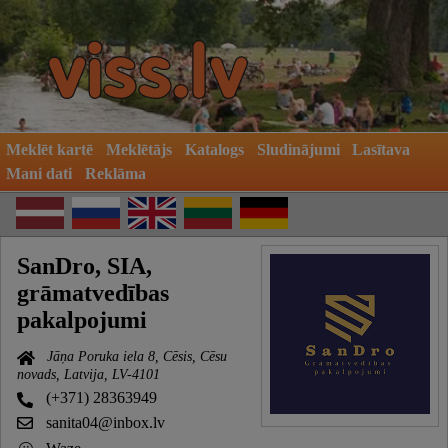
Meklēt kartē
Meklētājs
Katalogs
Sludinājumi
Lasītava
Mani dati
Reklāma
SanDro, SIA,
grāmatvedības
pakalpojumi
Jāņa Poruka iela 8, Cēsis, Cēsu
novads, Latvija, LV-4101
(+371) 28363949
sanita04@inbox.lv