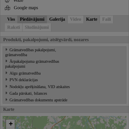
Waze
Google maps
Viss
Piedāvājumi
Galerija
Video
Karte
Faili
Raksti
Sludinājumi
Produkti, pakalpojumi, atslēgvārdi, nozares
Grāmatvedības pakalpojumi,
grāmatvedība
Ārpakalpojuma grāmatvedības
pakalpojumi
Algu grāmatvedība
PVN deklarācijas
Nodokļu aprēķināšana, VID atskaites
Gada pārskati, bilances
Grāmatvedības dokumentu apstrāde
Karte
+