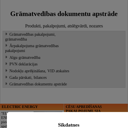
Grāmatvedības dokumentu apstrāde
Produkti, pakalpojumi, atslēgvārdi, nozares
Grāmatvedības pakalpojumi,
grāmatvedība
Ārpakalpojuma grāmatvedības
pakalpojumi
Algu grāmatvedība
PVN deklarācijas
Nodokļu aprēķināšana, VID atskaites
Gada pārskati, bilances
Grāmatvedības dokumentu apstrāde
ELECTRIC ENERGY
CĒSU APBEDĪŠANAS
PAKALPOJUMI, SIA
"ELECTRIC
ENERGY Kandava"
Cieņpilnas atvadas
piedāvā pilna
bez liekām raizēm.
Sīkdatnes
spektra
Mēs parūpēsimies