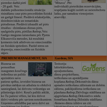
pieredze darbā pirtī
"Mītava". Pēc
- 20 gadi. Veic
individuāli pieteiktām rezervācijām,
dažādu psihoemocionālu situāciju
iespējams kuģīti noīrēt uz neierobežotu
risināšanu caur pirts procedūrām fiziskā
laiku, par samaksu vienojoties
un garīgā līmenī. Piedāvā relaksējošās,
atsevišķi.
dziednieciskās un tematiskās
pirtsdienas. Piedāvā izbaudīt arī pirts
rituālus - dzimšanas dienas pirts,
saulgriežu pirts, pirtīžas.&nbsp;Veic
Garīgo muguras taisnošanu pēc Pjotra
Elkunoviča metodes, kā rezultātā
ķermenis tiek atbrīvots no emocionālās
un fiziskās spriedzes. Pazūd stress un
depresija, emocionālās un fiziskās
sāpes.
PREMIUM MANAGEMENT, SIA
Gardens, SIA
Biznesa un
Teritoriju
personības
labiekārtošana,
izaugsmes koučings
apzaļumošana,
iedrošina un palīdz
dārzu projektēšana,
apzināties savu
ierīkošana un apstādījumu
patieso spēku, izveidot biznesa un
kopšana.&nbsp;Dekoratīvās dārza
privātus mērķus un atbalsta to efektīvā
apmales ierīkošana zālienam un dobēm.
sasniegšanā, lai dzīvotu veiksmīgu un
zāliena, paklājzāliena ierīkošana un
pilntiesīgu dzīvi. Koučs palīdz atklāt,
pļaušana.&nbsp;Dzīvžogu stādīšana un
ko Tu patiesi vēlies, lai ktu dzīvot
apgriešana.&nbsp;Dekoratīvo stādu
dzīvi veidotu pēc saviem noteikumiem.
formēšana.&nbsp;Dižstādu stādīšana.
Uzņemies atbildību par savu dzīvi un
Akmens dārzu izbūve un citi
rezultātiem jau šodien.
labiekārtošanas un apzaļumošanas