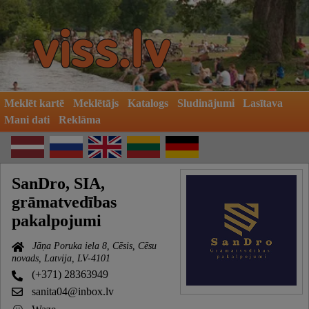
Meklēt kartē
Meklētājs
Katalogs
Sludinājumi
Lasītava
Mani dati
Reklāma
SanDro, SIA,
grāmatvedības
pakalpojumi
Jāņa Poruka iela 8, Cēsis, Cēsu
novads, Latvija, LV-4101
(+371) 28363949
sanita04@inbox.lv