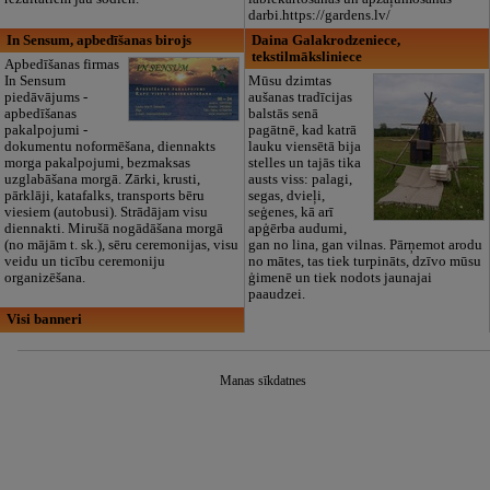
darbi.https://gardens.lv/
In Sensum, apbedīšanas birojs
Daina Galakrodzeniece,
tekstilmāksliniece
Apbedīšanas firmas
In Sensum
Mūsu dzimtas
piedāvājums -
aušanas tradīcijas
apbedīšanas
balstās senā
pakalpojumi -
pagātnē, kad katrā
dokumentu noformēšana, diennakts
lauku viensētā bija
morga pakalpojumi, bezmaksas
stelles un tajās tika
uzglabāšana morgā. Zārki, krusti,
austs viss: palagi,
pārklāji, katafalks, transports bēru
segas, dvieļi,
viesiem (autobusi). Strādājam visu
seģenes, kā arī
diennakti. Mirušā nogādāšana morgā
apģērba audumi,
(no mājām t. sk.), sēru ceremonijas, visu
gan no lina, gan vilnas. Pārņemot arodu
veidu un ticību ceremoniju
no mātes, tas tiek turpināts, dzīvo mūsu
organizēšana.
ģimenē un tiek nodots jaunajai
paaudzei.
Visi banneri
Manas sīkdatnes