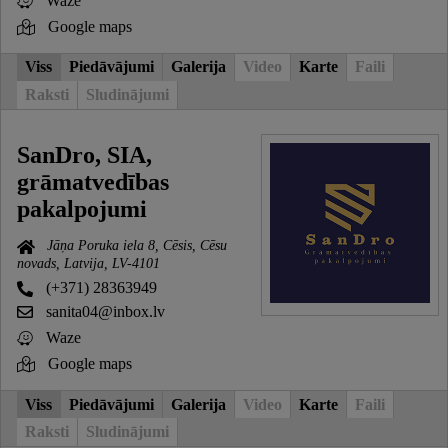
Waze
Google maps
Viss
Piedāvājumi
Galerija
Video
Karte
Faili
Raksti
Sludinājumi
SanDro, SIA,
grāmatvedības
pakalpojumi
Jāņa Poruka iela 8, Cēsis, Cēsu
novads, Latvija, LV-4101
(+371) 28363949
sanita04@inbox.lv
Waze
Google maps
Viss
Piedāvājumi
Galerija
Video
Karte
Faili
Raksti
Sludinājumi