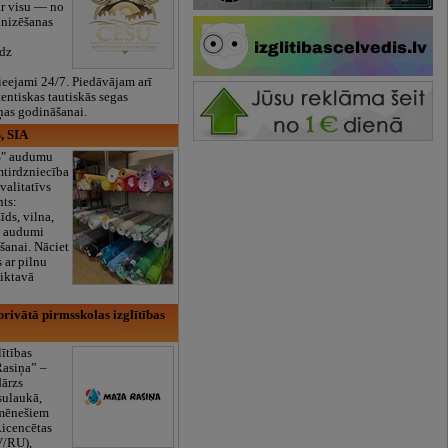
ar visu — no
anizēšanas
īdz
eejami 24/7. Piedāvājam arī
tentiskas tautiskās segas
ņas godināšanai.
, SIA
ES" audumu
mtirdzniecība
valitatīvs
nts:
īds, vilna,
ti audumi
šanai. Nāciet
s ar pilnu
iktavā
rivātā pirmsskolas izglītības
lītības
Rasiņa” –
dārzs
sulaukā,
 mēnešiem
Licencētas
V/RU),