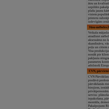
ātru un kvalitat
uzpildes pakal
plašu jaunu kār
visiem populār
printeru ražotāj
izdevīgām cenā
Jūsu-mēbeles.l
Veikala mājasla
atradīsiet mēbel
aksesuārus no 
skandināvu, vāc
poļu un citiem 
Visa produkcija
nonāk pie klient
pakļauta stingra
parametru kontro
atbilstoši Eirop
CVN, pārvietoš
CVN Pārvākšanā
piedāvā profesi
pārvākšanās ri
birojiem, iestā
privātpersonām.
serviss: plānoša
iepakošana, pā
montāža, demont
Pakalpojumi Rīgā