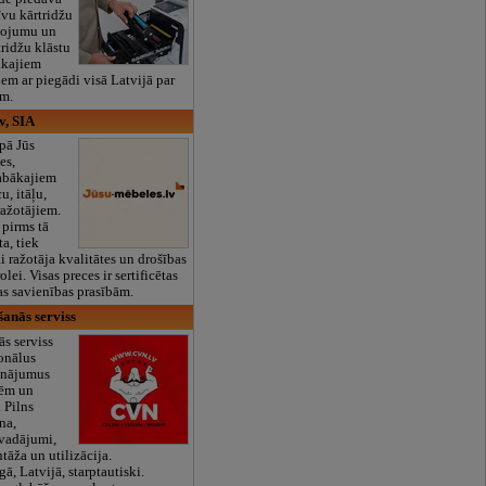
īvu kārtridžu
pojumu un
tridžu klāstu
ākajiem
iem ar piegādi visā Latvijā par
m.
v, SIA
pā Jūs
es,
labākajiem
u, itāļu,
ražotājiem.
 pirms tā
a, tiek
i ražotāja kvalitātes un drošības
lei. Visas preces ir sertificētas
as savienības prasībām.
anās serviss
s serviss
onālus
sinājumus
dēm un
 Pilns
na,
rvadājumi,
āža un utilizācija.
, Latvijā, starptautiski.