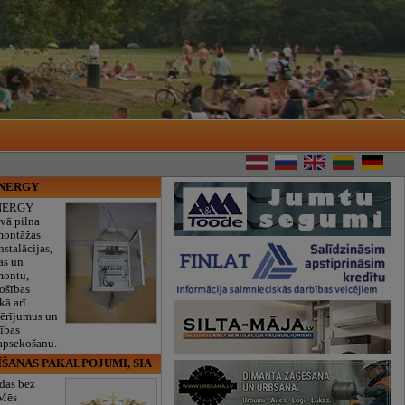
ENERGY
NERGY
vā pilna
montāžas
nstalācijas,
as un
montu,
rošības
kā arī
mērījumus un
ības
 apsekošanu.
ĪŠANAS PAKALPOJUMI, SIA
das bez
 Mēs