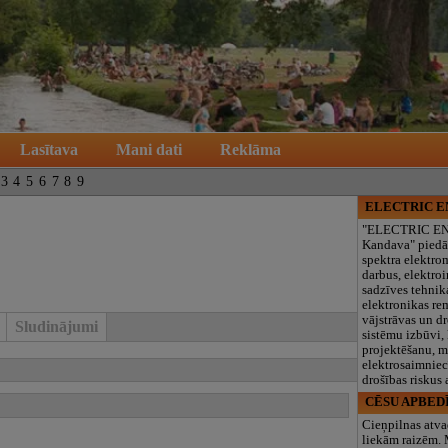
Lasītava
Mani dati
Reklāma
3
4
5
6
7
8
9
ELECTRIC 
"ELECTRIC E
Kandava" piedā
spektra elektro
darbus, elektroi
sadzīves tehnik
elektronikas re
vājstrāvas un d
Sludinājumi
sistēmu izbūvi, 
projektēšanu, 
elektrosaimniec
drošības riskus
CĒSU APBED
Cieņpilnas atva
liekām raizēm.