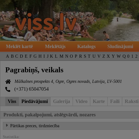
Meklēt kartē
Meklētājs
Katalogs
Sludinājumi
A
B
C
D
E
F
G
H
I
J
K
L
M
N
O
P
R
S
T
U
V
Z
X
Y
W
Q
0
1
2
Pagrabiņš, veikals
Mālkalnes prospekts 4, Ogre, Ogres novads, Latvija, LV-5001
(+371) 65047054
Viss
Piedāvājumi
Galerija
Video
Karte
Faili
Raksti
Produkti, pakalpojumi, atslēgvārdi, nozares
Pārtikas preces, tirdzniecība
Statistika: