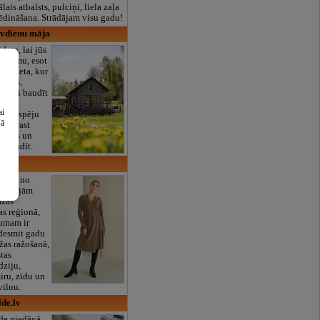
lais atbalsts, pulciņi, liela zaļa
x ēdināšana. Strādājam visu gadu!
īvdienu māja
dota, lai jūs
u šarmu, esot
 ir vieta, kur
mājas,
s, ērti baudīt
s un
ai
ast iespēju
šā
u, atrast
vēlmes un
 un radīt.
lons
 viena no
vatīvajām
āžas
as reģionā,
umam ir
sdesmit gadu
žas ražošanā,
tas
dziju,
iru, zīdu un
vilnu.
de.lv
lde piedāvā