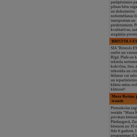
parūpēsimies p
pilnas bēru org
un dokumentu
noformēšanas l
transportam un
piederumiem. Pi
kvalitatīvas, au
aizgājēja piemi
BRISTOLS ES
SIA "Bristols 
outlet un vairu
Rīgā. Plašs un k
tekstila sortime
kokvilna, lins, z
trikotāža un ci
šūšanai vai ražo
un iepazīstietie
klāstu mūsu nol
klātienē!
Maza Rasiņa, p
iestāde
Pirmsskolas izg
iestāde “Maza 
privātais bērnu
Pārdaugavā, Za
bērniem no 10
līdz 6 gadiem. 
programmas (L