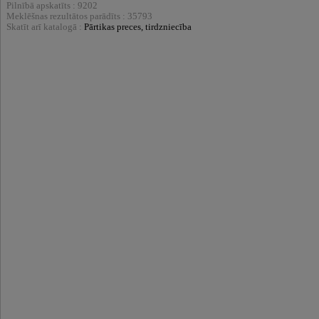
Pilnībā apskatīts : 9202
Meklēšnas rezultātos parādīts : 35793
Skatīt arī katalogā :
Pārtikas preces, tirdzniecība