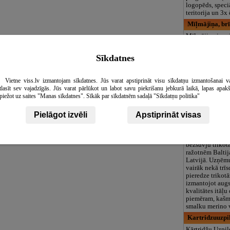
logopēds, speciā
teritorija un 3
Mīļmājiņa, br
Mīļmājiņa ir vei
apburtu ar lauk
tuvu pilsētai. Tā
Sīkdatnes
atpūsties ārpus 
jūtoties kā mājā
nedēļas nogale
Vietne viss.lv izmantojam sīkdatnes. Jūs varat apstiprināt visu sīkdatņu izmantošanai v
brīvdienas, un r
tlasīt sev vajadzīgās. Jūs varat pārlūkot un labot savu piekrišanu jebkurā laikā, lapas apak
atjaunot enerģij
piežot uz saites "Manas sīkdatnes". Sīkāk par sīkdatnēm sadaļā "Sīkdatņu politika"
jaunas idejas, 
spēku būt, darīt
Pielāgot izvēli
Apstiprināt visas
Viola Stils, sa
"Viola-Stils" ir
lielākajām ino
bezšuvju trikot
ražotnēm Baltij
Latvijā. Uzņēm
vairāk nekā trī
pieredze trikotā
izmantojot augs
kvalitātes itāļu 
piemēram, kašm
smalku merino 
Kartridzuuzpil
Kārtridžu Uzpi