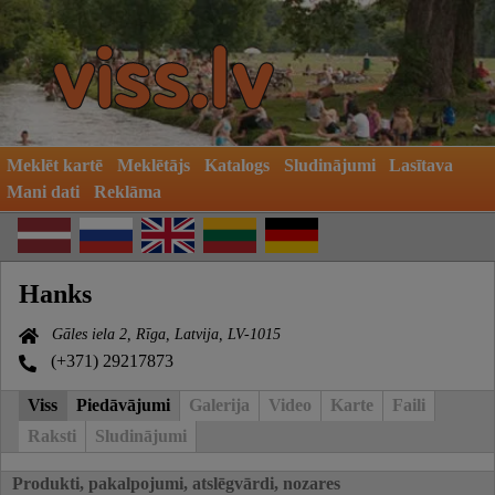
Meklēt kartē
Meklētājs
Katalogs
Sludinājumi
Lasītava
Mani dati
Reklāma
Hanks
Gāles iela 2, Rīga, Latvija, LV-1015
(+371) 29217873
Viss
Piedāvājumi
Galerija
Video
Karte
Faili
Raksti
Sludinājumi
Produkti, pakalpojumi, atslēgvārdi, nozares