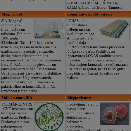
- ABAC, ALUP, FIAC, REMEZA,
BALMA, GardnenDenver, Tamrotor.
Magma, SIA
Lonas Latvija, SIA, veikals
SIA "Magma" -
LONAS - ir
santehnikas
guļamistabas
tirdzniecība un
mēbeļu un citu
ražošana. Dibināta
kvalitatīva miega
1996.gada
atribūtu ražotājs.
23.februārī. Tas ir 100 % latviešu
Lielākā daļa
uzņēmums, kas no neliela ģimenes
LONAS matraču ražošanas procesa ir
uzņēmuma ir izaudzis par stabilu,
rūpīgs roku darbs. Pasūtītos un
drošu, dinamisku santehnikas
izgatavotos LONAS produktus mēs
ražošanas un tirdzniecības uzņēmumu
piegādāsim paši ar savu transportu, un
Latvijā. Ražo lokanos pievadus un
mūsu kurjeru komanda uznesīs matraci
jaucējkrānus zem MAGMA zīmola.
līdz pat jūsu gultai, bet LONAS gultu
Uzņēmuma mērķis - pārdot vislabākos
piegādās un jūsu mājās saliks bez
jaucējkrānus. Uzņēmums sniedz
maksas.
klientiem maksimāli pilnu servisa
paketi, sākot ar konsultācijām līdz
ieviešanai tirdzniecībā.
Volmārcentrs, SIA
Ziepju virtuve
VOLMĀRCENTRS
Piedāvājam : ziepju
- CNC frēzēšanas un
masas, bāzes
lāzergravēšanas
šampūnam, dušas
uzņēmums Preiļos.
želejai un matu
Piedāvājam pilnu
balzamam,
pakalpojumu
krāsvielas,
klāstu: dizaina
perlamutri (mikas), gliteri (spīdumi),