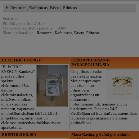
Restorāni, Kafejnīcas, Bistro, Ēdnīcas
Statistika:
Pilnībā apskatīts : 21458
Meklēšnas rezultātos parādīts : 39489
Skatīt arī katalogā :
Restorāni, Kafejnīcas, Bistro, Ēdnīcas
ELECTRIC ENERGY
CĒSU APBEDĪŠANAS
PAKALPOJUMI, SIA
"ELECTRIC
ENERGY Kandava"
Cieņpilnas atvadas
piedāvā pilna
bez liekām raizēm.
spektra
Mēs parūpēsimies
elektromontāžas
par visu — no
darbus,
pilnas bēru
elektroinstalācijas,
organizēšanas un
sadzīves tehnikas
dokumentu
un elektronikas
noformēšanas līdz transportam un
remontu, vājstrāvas
piederumiem. Pieejami 24/7.
un drošības sistēmu izbūvi, kā arī
Piedāvājam arī kvalitatīvas, autentiskas
projektēšanu, mērījumus un
tautiskās segas aizgājēja piemiņas
elektrosaimniecības drošības riskus
godināšanai.
apsekošanu.
BRISTOLS ES, SIA
Maza Rasiņa, privātā pirmsskolas