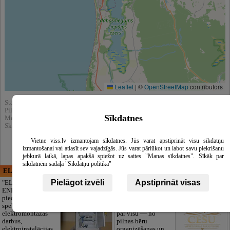
Leaflet
|
©
OpenStreetMap
contributors
Statistika:
Pilnībā apskatīts : 606
Sīkdatnes
Meklēšnas rezultātos parādīts : 1096
Skatīt arī katalogā :
Metālapstrāde
Vietne viss.lv izmantojam sīkdatnes. Jūs varat apstiprināt visu sīkdatņu
izmantošanai vai atlasīt sev vajadzīgās. Jūs varat pārlūkot un labot savu piekrišanu
jebkurā laikā, lapas apakšā spiežot uz saites "Manas sīkdatnes". Sīkāk par
sīkdatnēm sadaļā "Sīkdatņu politika"
ELECTRIC ENERGY
CĒSU APBEDĪŠANAS
PAKALPOJUMI, SIA
Pielāgot izvēli
Apstiprināt visas
"ELECTRIC
ENERGY Kandava"
Cieņpilnas atvadas
piedāvā pilna
bez liekām raizēm.
spektra
Mēs parūpēsimies
elektromontāžas
par visu — no
darbus,
pilnas bēru
elektroinstalācijas,
organizēšanas un