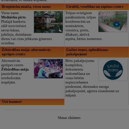
ierīkošana, to tālāka kopšana.
Bruņinieku muiža, viesu nams
Cīrulīši, veselības un atpūtas centrs
Viesu nams
Telpas svinīgiem
Mednieku pirts
.
pasākumiem, telpas
Plašajā banketu
konferencēm un
zālē nosvinēsiet
semināriem,
savas kāzas,
viesnīca, pirtis,
jubileju, dzimšanas
džakuzi, aktīvā
dienu vai citas jebkuras ģimenes
atpūta, bērnu nometnes.
svinības.
Žēlsirdības māja, alternatīvās
Gaišos toņos, apbedīšanas
aprūpes centrs
pakalpojumi
Alternatīvās
Bēru pakalpojumu
aprūpes centrs
komplekss,
Žēlsirdības māja
dokumentu
jauniešiem ar
noformēšana un
ierobežotām
visus bērēm
iespējām.
nepieciešamos
piederumi, diennakts morga
pakalpojumi, aģenta izsaukums uz
mājam.
Visi banneri
Manas sīkdatnes