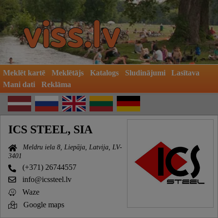
Meklēt kartē
Meklētājs
Katalogs
Sludinājumi
Lasītava
Mani dati
Reklāma
ICS STEEL, SIA
Meldru iela 8, Liepāja, Latvija, LV-
3401
(+371) 26744557
info@icssteel.lv
Waze
Google maps