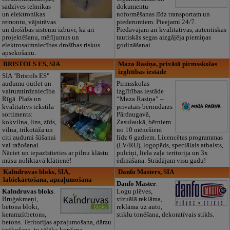
sadzīves tehnikas
dokumentu
un elektronikas
noformēšanas līdz transportam un
remontu, vājstrāvas
piederumiem. Pieejami 24/7.
un drošības sistēmu izbūvi, kā arī
Piedāvājam arī kvalitatīvas, autentiskas
projektēšanu, mērījumus un
tautiskās segas aizgājēja piemiņas
elektrosaimniecības drošības riskus
godināšanai.
apsekošanu.
BRISTOLS ES, SIA
Maza Rasiņa, privātā pirmsskolas
izglītības iestāde
SIA "Bristols ES"
audumu outlet un
Pirmsskolas
vairumtirdzniecība
izglītības iestāde
Rīgā. Plašs un
“Maza Rasiņa” –
kvalitatīvs tekstila
privātais bērnudārzs
sortiments:
Pārdaugavā,
kokvilna, lins, zīds,
Zasulaukā, bērniem
vilna, trikotāža un
no 10 mēnešiem
citi audumi šūšanai
līdz 6 gadiem. Licencētas programmas
vai ražošanai.
(LV/RU), logopēds, speciālais atbalsts,
Nāciet un iepazīstieties ar pilnu klāstu
pulciņi, liela zaļa teritorija un 3x
mūsu noliktavā klātienē!
ēdināšana. Strādājam visu gadu!
Kalndruvas bloks, SIA,
Danfo Masters, SIA
labiekārtošana, apzaļumošana
Danfo Master
.
Kalndruvas bloks
.
Logu plēves,
Bruģakmeņi,
vizuālā reklāma,
betona bloki,
reklāma uz auto,
keramzītbetons,
stiklu tonēšana, dekoratīvais stikls.
betons. Teritorijas apzaļumošana, dārzu