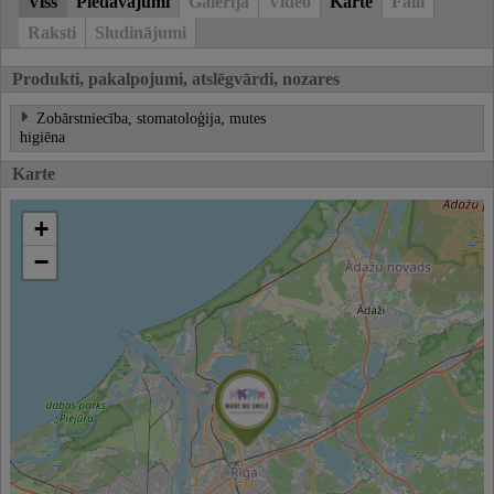
Viss
Piedāvājumi
Galerija
Video
Karte
Faili
Raksti
Sludinājumi
Produkti, pakalpojumi, atslēgvārdi, nozares
Zobārstniecība, stomatoloģija, mutes
higiēna
Karte
+
−