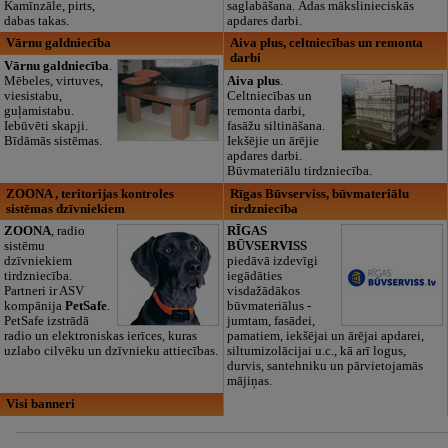
Kamīnzāle, pirts,
saglabāšana. Ādas mākslinieciskās
dabas takas.
apdares darbi.
Vārnu galdniecība
Aiva plus, celtniecības un remonta
darbi
Vārnu galdniecība
.
Mēbeles, virtuves,
Aiva plus
.
viesistabu,
Celtniecības un
guļamistabu.
remonta darbi,
Iebūvēti skapji.
fasāžu siltināšana.
Bīdāmās sistēmas.
Iekšējie un ārējie
apdares darbi.
Būvmateriālu tirdzniecība.
ZOONA , teritorijas kontroles
Rīgas Būvserviss, būvmateriālu
sistēmas dzīvniekiem
tirdzniecība
ZOONA
, radio
RĪGAS
sistēmu
BŪVSERVISS
dzīvniekiem
piedāvā izdevīgi
tirdzniecība.
iegādāties
Partneri ir ASV
visdažādākos
kompānija
PetSafe
.
būvmateriālus -
PetSafe izstrādā
jumtam, fasādei,
radio un elektroniskas ierīces, kuras
pamatiem, iekšējai un ārējai apdarei,
uzlabo cilvēku un dzīvnieku attiecības.
siltumizolācijai u.c., kā arī logus,
durvis, santehniku un pārvietojamās
mājiņas.
Visi banneri