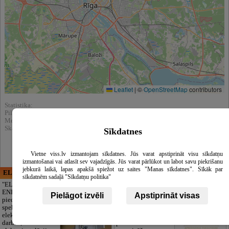
Leaflet
|
©
OpenStreetMap
contributors
Statistika:
Pilnībā apskatīts : 926
Meklēšnas rezultātos parādīts : 7085
Skatīt arī katalogā :
Zobārstniecība, stomatoloģija, mutes higiēna
Sīkdatnes
Vietne viss.lv izmantojam sīkdatnes. Jūs varat apstiprināt visu sīkdatņu
izmantošanai vai atlasīt sev vajadzīgās. Jūs varat pārlūkot un labot savu piekrišanu
jebkurā laikā, lapas apakšā spiežot uz saites "Manas sīkdatnes". Sīkāk par
ELECTRIC ENERGY
CĒSU APBEDĪŠANAS
sīkdatnēm sadaļā "Sīkdatņu politika"
PAKALPOJUMI, SIA
"ELECTRIC
ENERGY Kandava"
Cieņpilnas atvadas
Pielāgot izvēli
Apstiprināt visas
piedāvā pilna
bez liekām raizēm.
spektra
Mēs parūpēsimies
elektromontāžas
par visu — no
darbus,
pilnas bēru