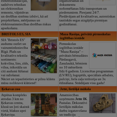
elektroinstalācijas,
organizēšanas un
sadzīves tehnikas
dokumentu
un elektronikas
noformēšanas līdz transportam un
remontu, vājstrāvas
piederumiem. Pieejami 24/7.
un drošības sistēmu izbūvi, kā arī
Piedāvājam arī kvalitatīvas, autentiskas
projektēšanu, mērījumus un
tautiskās segas aizgājēja piemiņas
elektrosaimniecības drošības riskus
godināšanai.
apsekošanu.
BRISTOLS ES, SIA
Maza Rasiņa, privātā pirmsskolas
izglītības iestāde
SIA "Bristols ES"
audumu outlet un
Pirmsskolas
vairumtirdzniecība
izglītības iestāde
Rīgā. Plašs un
“Maza Rasiņa” –
kvalitatīvs tekstila
privātais bērnudārzs
sortiments:
Pārdaugavā,
kokvilna, lins, zīds,
Zasulaukā, bērniem
vilna, trikotāža un
no 10 mēnešiem
citi audumi šūšanai
līdz 6 gadiem. Licencētas programmas
vai ražošanai.
(LV/RU), logopēds, speciālais atbalsts,
Nāciet un iepazīstieties ar pilnu klāstu
pulciņi, liela zaļa teritorija un 3x
mūsu noliktavā klātienē!
ēdināšana. Strādājam visu gadu!
Ķekavas zoo
Jette, lietišķā māksla
Atpūtas kompleks
Amatniecības
atrodas 3 km no
uzņēmums
Jette IK
.
Ķekavas centra,
Pastalas. Dekoratīvi
klusā un ļoti skaistā
lietišķās mākslas
vietā, blakus upei
darbu izgatavošana
Ķekaviņa.
un tradīciju