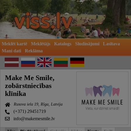
Meklēt kartē
Meklētājs
Katalogs
Sludinājumi
Lasītava
Mani dati
Reklāma
Make Me Smile,
zobārstniecības
klīnika
Rusova iela 19, Rīga, Latvija
(+371) 29451719
info@makemesmile.lv