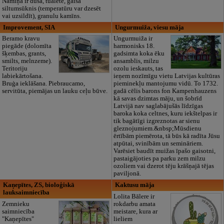
Namiņā ir duša, tualete, gaisa
siltumsūknis (temperatūru var dzesēt
vai uzsildīt), granulu kamīns.
Improvement, SIA
Ungurmuiža, viesu māja
Beramo kravu
Ungurmuiža ir
piegāde (dolomīta
harmonisks 18.
šķembas, grants,
gadsimta koka ēku
smilts, melnzeme).
ansamblis, milzu
Teritoriju
ozolu ieskauts, tas
labiekārtošana.
ieņem nozīmīgu vietu Latvijas kultūras
Bruģa ieklāšana. Piebraucamo,
pieminekļu mantojumu vidū. To 1732.
servitūta, piemājas un lauku ceļu būve.
gadā cēlis barons fon Kampenhauzens
kā savas dzimtas māju, un šobrīd
Latvijā nav saglabājušās līdzīgas
baroka koka celtnes, kuru iekštelpas ir
tik bagātīgi izgreznotas ar sienu
gleznojumiem.&nbsp;Mūsdienu
ērtībām piemērota, tā būs kā radīta Jūsu
atpūtai, svinībām un semināriem.
Varēsiet baudīt muižas īpašo gaisotni,
pastaigājoties pa parku zem milzu
ozoliem vai dzerot tēju krāšņajā tējas
paviljonā.
Kaņepītes, ZS, bioloģiskā
Kaktusu māja
lauksaimniecība
Lolita Bālere ir
Zemnieku
rokdarbu amata
saimniecība
meistare, kura ar
"Kaņepītes"
lieliem