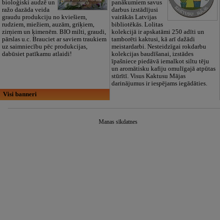
bioloģiski audzē un
panākumiem savus
ražo dazāda veida
darbus izstādījusi
graudu produkciju no kviešiem,
vairākās Latvijas
rudziem, miežiem, auzām, griķiem,
bibliotēkās. Lolitas
zirņiem un ķimenēm. BIO milti, graudi,
kolekcijā ir apskatāmi 250 adīti un
pārslas u.c. Brauciet ar saviem traukiem
tamborēti kaktusi, kā arī dažādi
uz saimniecību pēc produkcijas,
meistardarbi. Nesteidzīgai rokdarbu
dabūsiet patīkamu atlaidi!
kolekcijas baudīšanai, izstādes
īpašniece piedāvā iemalkot siltu tēju
un aromātisku kafiju omulīgajā atpūtas
stūrītī. Visus Kaktusu Mājas
darinājumus ir iespējams iegādāties.
Visi banneri
Manas sīkdatnes