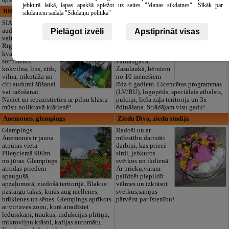
jebkurā laikā, lapas apakšā spiežot uz saites "Manas sīkdatnes". Sīkāk par
BRISTOLS ES, SIA
Maza Rasiņa, privātā pirmsskolas
sīkdatnēm sadaļā "Sīkdatņu politika"
izglītības iestāde
SIA "Bristols ES"
audumu outlet un
Pirmsskolas
Pielāgot izvēli
Apstiprināt visas
vairumtirdzniecība
izglītības iestāde
Rīgā. Plašs un
“Maza Rasiņa” –
kvalitatīvs tekstila
privātais bērnudārzs
sortiments:
Pārdaugavā,
kokvilna, lins, zīds,
Zasulaukā, bērniem
vilna, trikotāža un
no 10 mēnešiem
citi audumi šūšanai
līdz 6 gadiem. Licencētas programmas
vai ražošanai.
(LV/RU), logopēds, speciālais atbalsts,
Nāciet un iepazīstieties ar pilnu klāstu
pulciņi, liela zaļa teritorija un 3x
mūsu noliktavā klātienē!
ēdināšana. Strādājam visu gadu!
Anemones, glempings
Ziedu Dīva, ziedu studija
Glampings
Radoši un ar
Anemones ir jauna
mīlestību darināti
atpūtas vieta
darbiņi, kas priecē
Plieņciemā 900m
sirdi, jebkuros
no jūras. Glempings
svētkos un ikdienā.
atrodas priedēm
Ar prieku,varam
apaugušā,
palīdzēt piepildīt
apzaļumotā, ziedošā teritorijā. Blakus:
vēlmes un izkrāsot
pastaigu takas, kurās aug mellenes,
svētkus,sapņus
brūklenes un sēnes. Glempings aprīkots
pārvērst par īstenību!
ar virtuves zonu, kurā atradīsiet
ledusskapi, traukus, indukcijas plītiņu,
mikroviļņu krāsni, kafijas automātu.