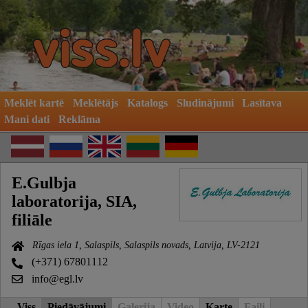
Meklēt kartē
Meklētājs
Katalogs
Sludinājumi
Lasītava
Mani dati
Reklāma
E.Gulbja
laboratorija, SIA,
filiāle
Rīgas iela 1, Salaspils, Salaspils novads, Latvija, LV-2121
(+371) 67801112
info@egl.lv
Viss
Piedāvājumi
Galerija
Video
Karte
Faili