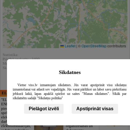
Leaflet
|
©
OpenStreetMap
contributors
Statistika:
Pilnībā apskatīts : 3400
Meklēšnas rezultātos parādīts : 114965
Skatīt arī katalogā :
Sabiedriskas organizācijas, Fondi
Sīkdatnes
Vietne viss.lv izmantojam sīkdatnes. Jūs varat apstiprināt visu sīkdatņu
izmantošanai vai atlasīt sev vajadzīgās. Jūs varat pārlūkot un labot savu piekrišanu
ELECTRIC ENERGY
CĒSU APBEDĪŠANAS
jebkurā laikā, lapas apakšā spiežot uz saites "Manas sīkdatnes". Sīkāk par
PAKALPOJUMI, SIA
sīkdatnēm sadaļā "Sīkdatņu politika"
"ELECTRIC
ENERGY Kandava"
Cieņpilnas atvadas
Pielāgot izvēli
Apstiprināt visas
piedāvā pilna
bez liekām raizēm.
spektra
Mēs parūpēsimies
elektromontāžas
par visu — no
darbus,
pilnas bēru
elektroinstalācijas,
organizēšanas un