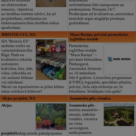
sadzīves tehnikas
dokumentu
un elektronikas
noformēšanas līdz transportam un
remontu, vājstrāvas
piederumiem. Pieejami 24/7.
un drošības sistēmu izbūvi, kā arī
Piedāvājam arī kvalitatīvas, autentiskas
projektēšanu, mērījumus un
tautiskās segas aizgājēja piemiņas
elektrosaimniecības drošības riskus
godināšanai.
apsekošanu.
BRISTOLS ES, SIA
Maza Rasiņa, privātā pirmsskolas
izglītības iestāde
SIA "Bristols ES"
audumu outlet un
Pirmsskolas
vairumtirdzniecība
izglītības iestāde
Rīgā. Plašs un
“Maza Rasiņa” –
kvalitatīvs tekstila
privātais bērnudārzs
sortiments:
Pārdaugavā,
kokvilna, lins, zīds,
Zasulaukā, bērniem
vilna, trikotāža un
no 10 mēnešiem
citi audumi šūšanai
līdz 6 gadiem. Licencētas programmas
vai ražošanai.
(LV/RU), logopēds, speciālais atbalsts,
Nāciet un iepazīstieties ar pilnu klāstu
pulciņi, liela zaļa teritorija un 3x
mūsu noliktavā klātienē!
ēdināšana. Strādājam visu gadu!
Alejas projekti, SIA
Jaunmoku pils, viesnīca
Alejas
Jaunmoku pils
-
muižas ansamblis -
muzejs, mākslas
izstādes, viesnīca
un vieta
saviesīgiem
sarīkojumiem.
projekti
&nbsp;sniedz pakalpojumus