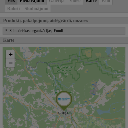
Viss
Piedāvājumi
Galerija
Video
Karte
Faili
Raksti
Sludinājumi
Produkti, pakalpojumi, atslēgvārdi, nozares
Sabiedriskas organizācijas, Fondi
Karte
+
−