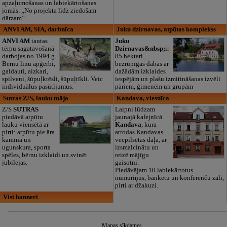
apzaļumošanas un labiekārtošanas
jomās. „No projekta līdz ziedošam
dārzam” .
ANVI AM, SIA, darbnīca
Juku dzirnavas, atpūtas komplekss
ANVI AM
tautas
Juku
tērpu sagatavošanā
Dzirnavas&nbsp;
ir
darbojas no 1994.g.
85 hektari
Bērnu linu apģērbi,
bezrūpīgas dabas ar
galdauti, aizkari,
dažādām izklaides
spilveni, šūpuļkrēsli, šūpuļtīkli. Veic
iespējām un plašu izmitināšanas izvēli
individuālus pasūtījumus.
pāriem, ģimenēm un grupām
Sutras Z/S, lauku māja
Kandava, viesnīca
Z/S
SUTRAS
Laipni lūdzam
piedāvā atpūtu
jaunajā kafejnīcā
lauku viensētā ar
Kandava
, kura
pirti: atpūtu pie āra
atrodas Kandavas
kamīna un
vecpilsētas daļā, ar
ugunskura, sporta
izsmalcinātu un
spēles, bērnu izklaidi un svinēt
reizē mājīgu
jubilejas.
gaisotni.
Piedāvājam 10 labiekārtotus
numuriņus, banketu un konferenču zāli,
pirti ar džakuzi.
Visi banneri
Manas sīkdatnes