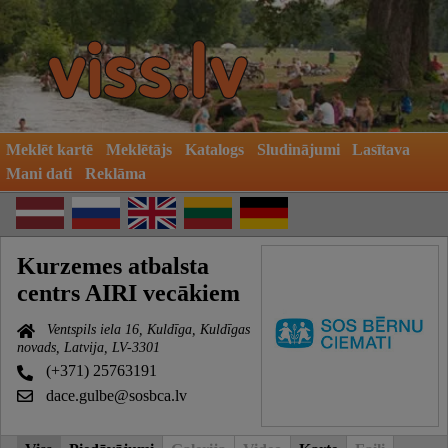
Meklēt kartē
Meklētājs
Katalogs
Sludinājumi
Lasītava
Mani dati
Reklāma
Kurzemes atbalsta
centrs AIRI vecākiem
Ventspils iela 16, Kuldīga, Kuldīgas
novads, Latvija, LV-3301
(+371) 25763191
dace.gulbe@sosbca.lv