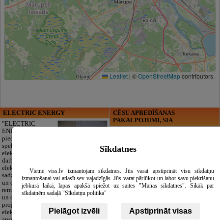
Leaflet
|
©
OpenStreetMap
contributors
ELECTRIC ENERGY
CĒSU APBEDĪŠANAS
PAKALPOJUMI, SIA
"ELECTRIC
ENERGY Kandava"
Cieņpilnas atvadas
piedāvā pilna
bez liekām raizēm.
spektra
Mēs parūpēsimies
Sīkdatnes
elektromontāžas
par visu — no
darbus,
pilnas bēru
elektroinstalācijas,
organizēšanas un
Vietne viss.lv izmantojam sīkdatnes. Jūs varat apstiprināt visu sīkdatņu
sadzīves tehnikas
dokumentu
izmantošanai vai atlasīt sev vajadzīgās. Jūs varat pārlūkot un labot savu piekrišanu
un elektronikas
noformēšanas līdz transportam un
jebkurā laikā, lapas apakšā spiežot uz saites "Manas sīkdatnes". Sīkāk par
remontu, vājstrāvas
piederumiem. Pieejami 24/7.
sīkdatnēm sadaļā "Sīkdatņu politika"
un drošības sistēmu izbūvi, kā arī
Piedāvājam arī kvalitatīvas, autentiskas
projektēšanu, mērījumus un
tautiskās segas aizgājēja piemiņas
Pielāgot izvēli
Apstiprināt visas
elektrosaimniecības drošības riskus
godināšanai.
apsekošanu.