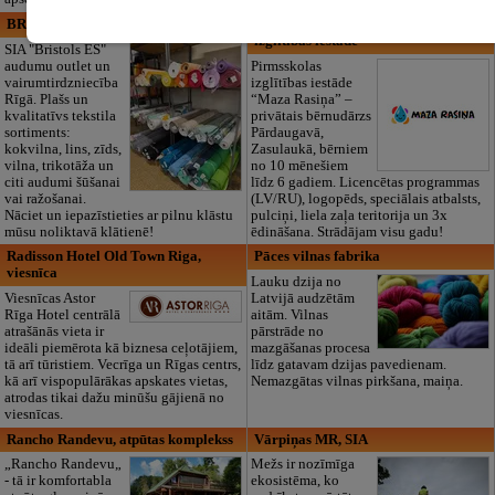
BRISTOLS ES, SIA
Maza Rasiņa, privātā pirmsskolas
izglītības iestāde
SIA "Bristols ES"
audumu outlet un
Pirmsskolas
vairumtirdzniecība
izglītības iestāde
Rīgā. Plašs un
“Maza Rasiņa” –
kvalitatīvs tekstila
privātais bērnudārzs
sortiments:
Pārdaugavā,
kokvilna, lins, zīds,
Zasulaukā, bērniem
vilna, trikotāža un
no 10 mēnešiem
citi audumi šūšanai
līdz 6 gadiem. Licencētas programmas
vai ražošanai.
(LV/RU), logopēds, speciālais atbalsts,
Nāciet un iepazīstieties ar pilnu klāstu
pulciņi, liela zaļa teritorija un 3x
mūsu noliktavā klātienē!
ēdināšana. Strādājam visu gadu!
Radisson Hotel Old Town Riga,
Pāces vilnas fabrika
viesnīca
Lauku dzija no
Viesnīcas Astor
Latvijā audzētām
Rīga Hotel centrālā
aitām. Vilnas
atrašānās vieta ir
pārstrāde no
ideāli piemērota kā biznesa ceļotājiem,
mazgāšanas procesa
tā arī tūristiem. Vecrīga un Rīgas centrs,
līdz gatavam dzijas pavedienam.
kā arī vispopulārākas apskates vietas,
Nemazgātas vilnas pirkšana, maiņa.
atrodas tikai dažu minūšu gājienā no
viesnīcas.
Rancho Randevu, atpūtas komplekss
Vārpiņas MR, SIA
„Rancho Randevu„
Mežs ir nozīmīga
- tā ir komfortabla
ekosistēma, ko