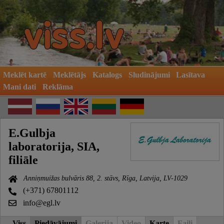
Meklēt kartē
Meklētājs
Katalogs
Sludinājumi
Lasītava
Mani dati
Reklāma
E.Gulbja
laboratorija, SIA,
filiāle
Anniņmuižas bulvāris 88, 2. stāvs, Rīga, Latvija, LV-1029
(+371) 67801112
info@egl.lv
Viss
Piedāvājumi
Galerija
Video
Karte
Faili