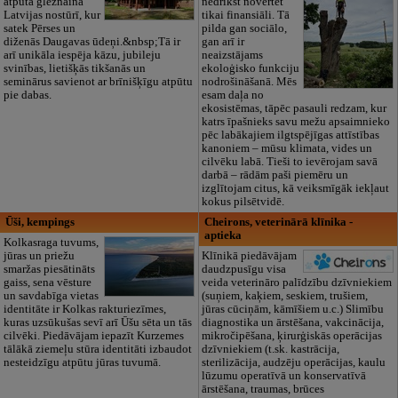
atpūta gleznainā
nedrīkst novērtēt
Latvijas nostūrī, kur
tikai finansiāli. Tā
satek Pērses un
pilda gan sociālo,
diženās Daugavas ūdeņi.&nbsp;Tā ir
gan arī ir
arī unikāla iespēja kāzu, jubileju
neaizstājams
svinības, lietišķās tikšanās un
ekoloģisko funkciju
seminārus savienot ar brīnišķīgu atpūtu
nodrošināšanā. Mēs
pie dabas.
esam daļa no
ekosistēmas, tāpēc pasauli redzam, kur
katrs īpašnieks savu mežu apsaimnieko
pēc labākajiem ilgtspējīgas attīstības
kanoniem – mūsu klimata, vides un
cilvēku labā. Tieši to ievērojam savā
darbā – rādām paši piemēru un
izglītojam citus, kā veiksmīgāk iekļaut
kokus pilsētvidē.
Ūši, kempings
Cheirons, veterinārā klīnika -
aptieka
Kolkasraga tuvums,
jūras un priežu
Klīnikā piedāvājam
smaržas piesātināts
daudzpusīgu visa
gaiss, sena vēsture
veida veterināro palīdzību dzīvniekiem
un savdabīga vietas
(suņiem, kaķiem, seskiem, trušiem,
identitāte ir Kolkas rakturiezīmes,
jūras cūciņām, kāmīšiem u.c.) Slimību
kuras uzsūkušas sevī arī Ūšu sēta un tās
diagnostika un ārstēšana, vakcinācija,
cilvēki. Piedāvājam iepazīt Kurzemes
mikročipēšana, ķirurģiskās operācijas
tālākā ziemeļu stūra identitāti izbaudot
dzīvniekiem (t.sk. kastrācija,
nesteidzīgu atpūtu jūras tuvumā.
sterilizācija, audzēju operācijas, kaulu
lūzumu operatīvā un konservatīvā
ārstēšana, traumas, brūces