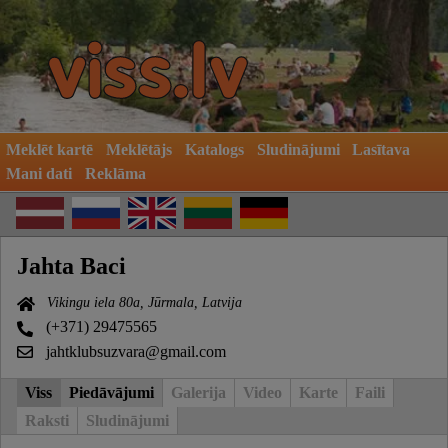
Meklēt kartē
Meklētājs
Katalogs
Sludinājumi
Lasītava
Mani dati
Reklāma
Jahta Baci
Vikingu iela 80a, Jūrmala, Latvija
(+371) 29475565
jahtklubsuzvara@gmail.com
Viss
Piedāvājumi
Galerija
Video
Karte
Faili
Raksti
Sludinājumi