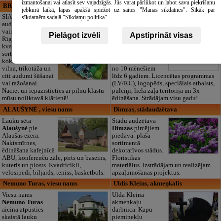
izmantošanai vai atlasīt sev vajadzīgās. Jūs varat pārlūkot un labot savu piekrišanu
BRISTOLS ES, SIA
Maza Rasiņa, privātā pirmsskolas
jebkurā laikā, lapas apakšā spiežot uz saites "Manas sīkdatnes". Sīkāk par
izglītības iestāde
SIA "Bristols ES"
sīkdatnēm sadaļā "Sīkdatņu politika"
audumu outlet un
Pirmsskolas
vairumtirdzniecība
izglītības iestāde
Pielāgot izvēli
Apstiprināt visas
Rīgā. Plašs un
“Maza Rasiņa” –
kvalitatīvs tekstila
privātais bērnudārzs
sortiments:
Pārdaugavā,
kokvilna, lins, zīds,
Zasulaukā, bērniem
vilna, trikotāža un
no 10 mēnešiem
citi audumi šūšanai
līdz 6 gadiem. Licencētas programmas
vai ražošanai.
(LV/RU), logopēds, speciālais atbalsts,
Nāciet un iepazīstieties ar pilnu klāstu
pulciņi, liela zaļa teritorija un 3x
mūsu noliktavā klātienē!
ēdināšana. Strādājam visu gadu!
ALAUŠYNĖ , viesu nams
Dimzas, stādaudzētava
Lauku sēta
Stādu audzētava
Alaušynė
pie
Dimzas
pircējiem
Alaušas ezera.
piedāvā: plašā
Naktsmītnes,
sortimentā
ēdināšana kafejnīcā
dekoratīvos stādus.
ABU, konferenču zāle, pirts un baseins,
Floristikas
kuteris un plosts. Kvadricikli,
materiālus. Izstrādājam un realizējam
velosipēdi, biljards, teniss, basketbols.
apzaļumošanas projektus.
Nemuno Turas, viesu nams
Uldis Kleins, akmeņkalis
Viesu nams
Ulda Kleina
Nemuno Turas
akmeņkaļu
aicina atpūsties
darbnīca. Kapu
skaistā lauku
pieminekļu