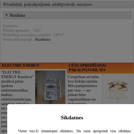
Produkti, pakalpojumi, atslēgvārdi, nozares
Burāšana
Statistika:
Pilnībā apskatīts : 7087
Meklēšnas rezultātos parādīts : 14717
Skatīt arī katalogā :
Burāšana
ELECTRIC ENERGY
CĒSU APBEDĪŠANAS
PAKALPOJUMI, SIA
"ELECTRIC
ENERGY Kandava"
Cieņpilnas atvadas
piedāvā pilna
bez liekām raizēm.
spektra
Mēs parūpēsimies
elektromontāžas
par visu — no
darbus,
pilnas bēru
elektroinstalācijas,
organizēšanas un
sadzīves tehnikas
dokumentu
un elektronikas
noformēšanas līdz transportam un
remontu, vājstrāvas
piederumiem. Pieejami 24/7.
Sīkdatnes
un drošības sistēmu izbūvi, kā arī
Piedāvājam arī kvalitatīvas, autentiskas
projektēšanu, mērījumus un
tautiskās segas aizgājēja piemiņas
elektrosaimniecības drošības riskus
godināšanai.
apsekošanu.
Vietne viss.lv izmantojam sīkdatnes. Jūs varat apstiprināt visu sīkdatņu