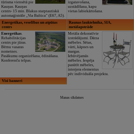
tūrisma viensētā pie
izgatavošana,
Kauņas. Kauņas
uzstādīšana, kapu
centrs- 15 min. Blakus starptautiskā
vietas labiekārtošana.
automaģistrāle „Via Baltica” (E67, A5).
Energetikas, veselības un atpūtas
Raunas lauktehnika, SIA,
centrs
metālapstrāde
Energetikas
.
Metāla dekoratīvie
Rehabilitācijas
izstrādājumi. Dārza
centrs pie jūras.
mēbeles. Sētas,
Bērnu vasaras
vārti, kāpnes un
nometnes.
margas.
Pasākumu organizēšana, ēdināšana.
Iebūvējamās
Konferenču telpas.
mēbeles. Iespēja
pasūtīt mēbeles,
interjera elementus
pēc individuāla projekta.
Visi banneri
Manas sīkdatnes