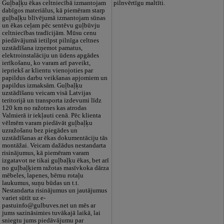
Guļbaļķu ēkas celtniecībā izmantojam
pilnvērtīgu maltīti.
dabīgos materiālus, kā piemēram starp
guļbaļķu blīvējumā izmantojam sūnas
un ēkas ceļam pēc sentēvu guļbūvju
celtniecības tradīcijām. Mūsu cenu
piedāvājumā ietilpst pilnīga celtnes
uzstādīšana izņemot pamatus,
elektroinstalāciju un ūdens apgādes
ierīkošanu, ko varam arī paveikt,
iepriekš ar klientu vienojoties par
papildus darbu veikšanas apjomiem un
papildus izmaksām. Guļbaļķu
uzstādīšanu veicam visā Latvijas
teritorijā un transporta izdevumi līdz
120 km no ražotnes kas atrodas
Valmierā ir iekļauti cenā. Pēc klienta
vēlmēm varam piedāvāt guļbaļķu
uzražošanu bez piegādes un
uzstādīšanas ar ēkas dokumentāciju tās
montāžai. Veicam dažādus nestandarta
risinājumus, kā piemēram varam
izgatavot ne tikai guļbaļķu ēkas, bet arī
no guļbaļķiem ražotas masīvkoka dārza
mēbeles, lapenes, bērnu rotaļu
laukumus, suņu būdas un t.t.
Nestandarta risinājumus un jautājumus
variet sūtīt uz e-
pastuinfo@gulbuves.net un mēs ar
jums sazināsimies tuvākajā laikā, lai
sniegtu jums piedāvājumu par