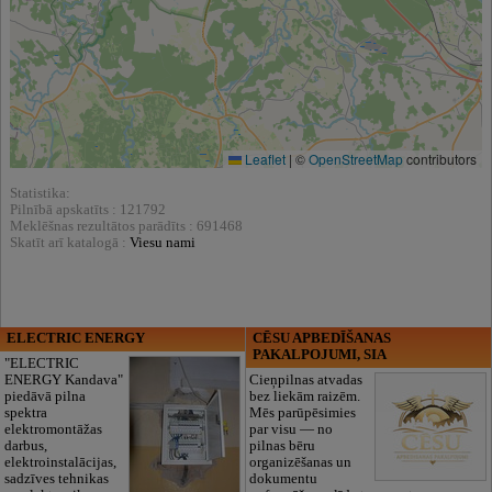
Leaflet
|
©
OpenStreetMap
contributors
Statistika:
Pilnībā apskatīts : 121792
Meklēšnas rezultātos parādīts : 691468
Skatīt arī katalogā :
Viesu nami
ELECTRIC ENERGY
CĒSU APBEDĪŠANAS
PAKALPOJUMI, SIA
"ELECTRIC
ENERGY Kandava"
Cieņpilnas atvadas
piedāvā pilna
bez liekām raizēm.
spektra
Mēs parūpēsimies
elektromontāžas
par visu — no
darbus,
pilnas bēru
elektroinstalācijas,
organizēšanas un
sadzīves tehnikas
dokumentu