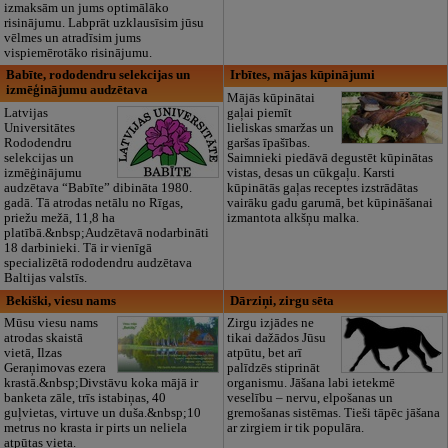
izmaksām un jums optimālāko
risinājumu. Labprāt uzklausīsim jūsu
vēlmes un atradīsim jums
vispiemērotāko risinājumu.
Babīte, rododendru selekcijas un
Irbītes, mājas kūpinājumi
izmēģinājumu audzētava
Mājās kūpinātai
Latvijas
gaļai piemīt
Universitātes
lieliskas smaržas un
Rododendru
garšas īpašības.
selekcijas un
Saimnieki piedāvā degustēt kūpinātas
izmēģinājumu
vistas, desas un cūkgaļu. Karsti
audzētava “Babīte” dibināta 1980.
kūpinātās gaļas receptes izstrādātas
gadā. Tā atrodas netālu no Rīgas,
vairāku gadu garumā, bet kūpināšanai
priežu mežā, 11,8 ha
izmantota alkšņu malka.
platībā.&nbsp;Audzētavā nodarbināti
18 darbinieki. Tā ir vienīgā
specializētā rododendru audzētava
Baltijas valstīs.
Bekiški, viesu nams
Dārziņi, zirgu sēta
Mūsu viesu nams
Zirgu izjādes ne
atrodas skaistā
tikai dažādos Jūsu
vietā, Ilzas
atpūtu, bet arī
Geraņimovas ezera
palīdzēs stiprināt
krastā.&nbsp;Divstāvu koka mājā ir
organismu. Jāšana labi ietekmē
banketa zāle, trīs istabiņas, 40
veselību – nervu, elpošanas un
guļvietas, virtuve un duša.&nbsp;10
gremošanas sistēmas. Tieši tāpēc jāšana
metrus no krasta ir pirts un neliela
ar zirgiem ir tik populāra.
atpūtas vieta.