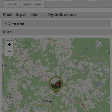
Raksti
Sludinājumi
Produkti, pakalpojumi, atslēgvārdi, nozares
Viesu nami
Karte
+
−