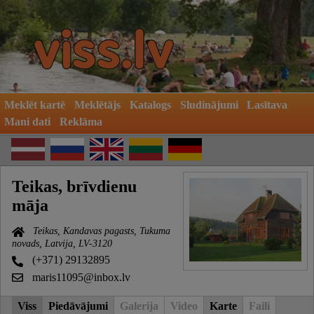
Meklēt kartē
Meklētājs
Katalogs
Sludinājumi
Lasītava
Mani dati
Reklāma
Teikas, brīvdienu
māja
Teikas, Kandavas pagasts, Tukuma
novads, Latvija, LV-3120
(+371) 29132895
maris11095@inbox.lv
Viss
Piedāvājumi
Galerija
Video
Karte
Faili